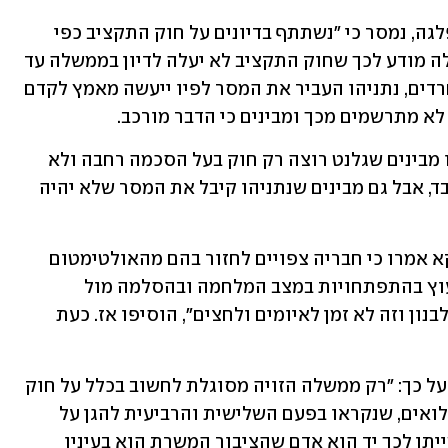
מסביבת השר יצחק גולדקנופף, יו"ר המפלגה, נמסר כי "נשתתף בדיונים על חוק התקציב כפי 
שהשתתפנו עד כה. עם זאת, ראש הממשלה מודע לכך שחוק התקציב לא יעלה לדיון בממשלה עד 
להעברת חוק הגיוס". בשל הלחץ מצד החרדים, נתניהו העביר את המסר לפיו ייעשה מאמץ לקדם 
א מתרשמים מכך ומבינים כי הדבר מורכב. 
גורם ביהדות התורה אמר ל-ynet: "אנחנו מבינים שגלנט רוצה רק חוק בעל הסכמה רחבה ולא 
ייתן תמיכה לחוק שיגובש בקואליציה בלבד, אבל גם מבינים שנתניהו קיבל את המסר שלא יהיה 
בסוף החודש שעבר גורמים במפלגה דווקא אמרו כי חבריה צפויים לחזור בהם מהאולטימטום 
שהציבו, אז הם הסבירו כי שינוי הכיוון נעוץ בהתפתחויות במצב המלחמה ובהסלמה מול 
חיזבאללה. "אנחנו מבינים את המצב מול לבנון וזה לא זמן לאיומים ולחצים", הוסיפו אז. כעת 
אורי קידר, מנכ"ל "ישראל חופשית", אמר על כך: "רק ממשלה הזויה מסוגלת לחשוב בכלל על חוק 
השתמטות בזמן שעשרות אלפי לוחמי מילואים, שנקראו בפעם השלישית והרביעית להגן על 
המדינה, נלחמים כעת בעזה ובלבנון. מי שייתן לכך יד הוא אדם שהציבור המשרת הוא בעיניו 