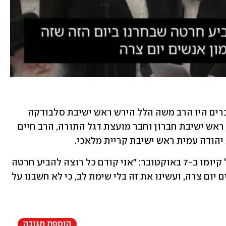
בין הרבנים הבכירים שהשתתפו ונשאו דברים היו הרב משה הלל הירש ראש ישיבת סלבודקה 
ומראשי מועצת דגל התורה, הרב דוד כהן ראש ישיבת חברון וחבר מועצת דגל התורה, הרב חיים 
יהודה עמית ראש ישיבת קריית מלאכי.
הרב הירש נשא דברים באירוע והתנצל על קיומו ב-7 באוקטובר: "אני קודם כל רוצה להביע חרטה 
שבחרנו ביום הזה, שזה להמון-המון אנשים יום צרה, ועשינו את זה בלי שימת לב, כי לא חשבנו על 
הוספת תגובה