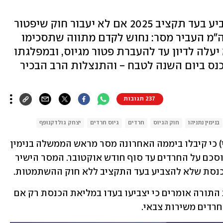
ביהדות התורה מאיימים שלא להצביע בעד תקציב 2025 אם לא יעבור חוק שיפטור
ה"מ העביר מסר: נחוש לקדם מתווה שתסכימו
יעלה לדיון עד להעברת פטור מגיוס, ובמפלגתו
ס ביום השנה לטבח - והתנצלות הרב הבכיר
237 תגובות
בנימין נתניהו
חוק הגיוס
חרדים
גיוס חרדים
יצחק גולדקנופף
במפלגות החרדיות אומרים הערב (שלישי) כי קיבלו ביממה האחרונה מסר מראש הממשלה בנימין 
נתניהו, לפיו הוא נחוש לקדם חוק גיוס מוסכם על החרדים עד סוף חודש אוקטובר. המסר הישיר 
 בכנסת שלא להצביע בעד התקציב ללא חוק ההשתמטות.
כשברקע דיוני תקציב 2025 בסיעת יהדות התורה אומרים כי יצביעו בעדו במליאת הכנסת רק אם 
רדים משירות צבאי. 