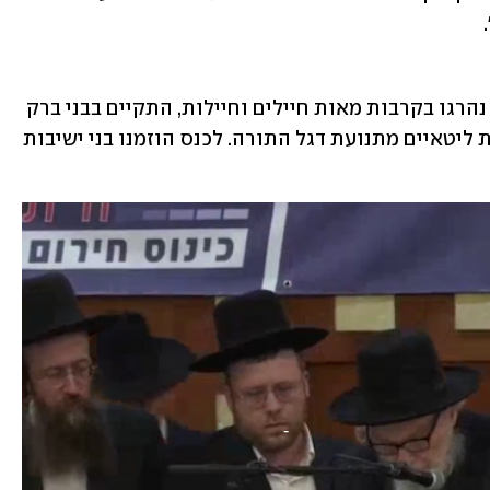
אמש, ביום השנה לטבח 7 באוקטובר שבו נהרגו בקרבות מאות חיילים וחיילות, התקיים בבני ברק 
כנס נגד גיוס לצה"ל בהובלת ראשי ישיבות ליטאיים מתנועת דגל התורה. לכנס הוזמנו בני ישיבות 