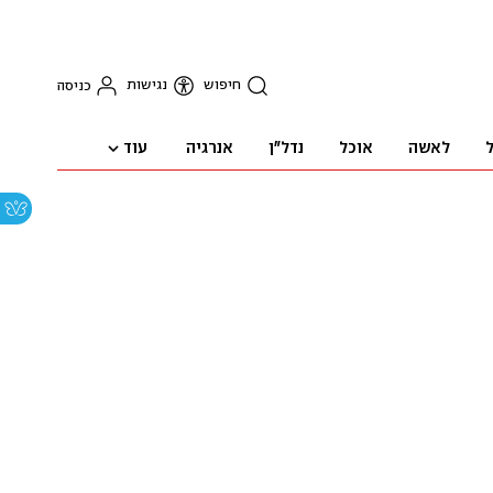
חיפוש
נגישות
כניסה
עוד
ל
לאשה
אוכל
נדל"ן
אנרגיה