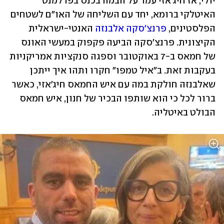
יולי, אז חיג'אזי עמד על הבמה בכנס בפרלמנט 
האיטלקי ברומא, יחד עם השליחה של האו"ם לשטחים 
הפלסטינים, 
פרנצ'סקה אלבנזה
 האנטי-ישראלית 
הקיצונית. פרנצ׳סקה הביעה פקפוק במעשי האונס 
של חמאס ב-7 באוקטובר וספגה סנקציות אמריקניות 
בעקבות זאת. ב"איל טמפו" חקרו ותהו איך ייתכן 
שאלבנזה חולקת במה עם איש החמאס חיג׳אזי, כאשר 
ברור לכל כי הוא שותפו הבכיר של חנון, איש חמאס 
הבולט באיטליה.