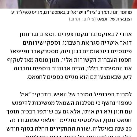
מוחמד חנון. תמך ב"ציד" הישראלים באמסטרדם, מגייס כסף לזרוע 
הצבאית של חמאס
(
צילום: יוטיוב
)
אחרי 7 באוקטובר ננקטו צעדים נוספים נגד חנון. 
דואר איטליה סגר את חשבונו, וספקי שירותים 
פיננסיים בינלאומיים כגון ויזה, מסטרקארד ופייפאל 
חסמו העברות הקשורות אליו. חנון מנסה מאז לעקוף 
את החסימות הללו, הקים ארגונים נוספים וחברות 
קש, שבאמצעותם הוא מגייס כספים לחמאס.
למרות הפרופיל המוכר של האיש, בתחקיר "איל 
טמפו" נחשף כי מפלגות השמאל ממשיכות להיפגש 
עם חנון ולא רק איתו, אלא גם עם שותפו הבכיר, תומך 
חמאס נוסף, הפלסטיני סוליימן חיג׳אזי שמתגורר זה 
20 שנה באיטליה. שורת התחקירים החלה בסוף חודש 