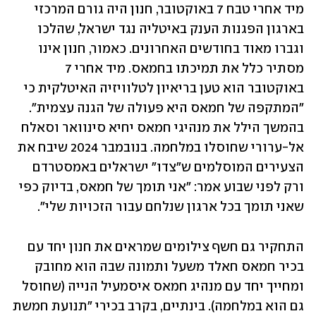
מיד אחרי טבח 7 באוקטובר, חנון היה גורם המרכזי 
בארגון הפגנות הענק באיטליה נגד ישראל, שהלכו 
וגברו מאוד בחודשים האחרונים. כאמור, חנון אינו 
מסתיר כלל את תמיכתו בחמאס. מיד אחרי 7 
באוקטובר הוא טען בריאיון לטלוויזיה האיטלקית כי 
"המתקפה של חמאס היא פעולה של הגנה עצמית". 
בהמשך הילל את מנהיגי חמאס יחיא סינוואר וסאלח 
אל-ערורי שחוסלו במלחמה. בנובמבר 2024 שיבח את 
הצעירים המוסלמים ש"צדו" ישראלים באמסטרדם 
ורק לפני שבוע אמר: "אני תומך של חמאס, בדיוק כפי 
שאני תומך בכל ארגון שנלחם עבור הזכויות שלי".
התחקיר גם חשף צילומים שמראים את חנון יחד עם 
בכיר חמאס חאלד משעל ותמונה שבה הוא מחובק 
ומחייך יחד עם מנהיג חמאס איסמעיל הנייה (שחוסל 
גם הוא במלחמה). בינתיים, בקרב בכירי "תנועת חמשת 