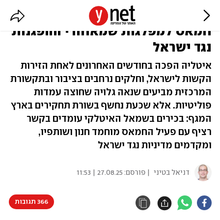
תחקיר באיטליה: הקשר החשאי בין
חמאס למפלגות שמאחורי ההפגנות
נגד ישראל
איטליה הפכה בחודשים האחרונים לאחת הזירות
הקשות לישראל, וחלקים נרחבים בציבור ובתקשורת
המרכזית מביעים שנאה גלויה שחוצה עמדות
פוליטיות. אלא שכעת נחשף בשורת תחקירים בארץ
המגף: בכירים בשמאל האיטלקי עומדים בקשר
רציף עם פעיל החמאס מוחמד חנון ושותפיו,
ומקדמים מדיניות נגד ישראל
דניאל בטיני
| פורסם:
27.08.25 | 11:53
366 תגובות