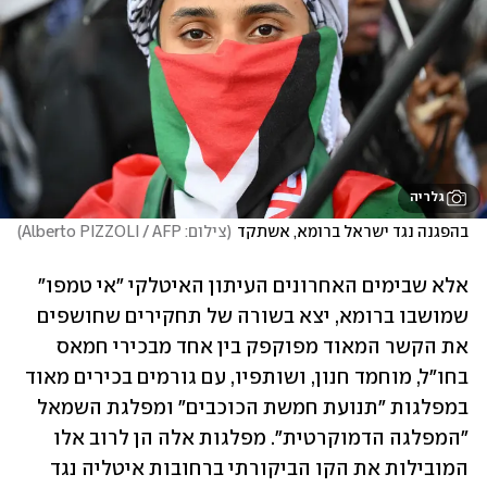
גלריה
בהפגנה נגד ישראל ברומא, אשתקד
(
צילום: Alberto PIZZOLI / AFP
)
אלא שבימים האחרונים העיתון האיטלקי "אי טמפו" 
שמושבו ברומא, יצא בשורה של תחקירים שחושפים 
את הקשר המאוד מפוקפק בין אחד מבכירי חמאס 
בחו״ל, מוחמד חנון, ושותפיו, עם גורמים בכירים מאוד 
במפלגות "תנועת חמשת הכוכבים" ומפלגת השמאל 
"המפלגה הדמוקרטית". מפלגות אלה הן לרוב אלו 
המובילות את הקו הביקורתי ברחובות איטליה נגד 