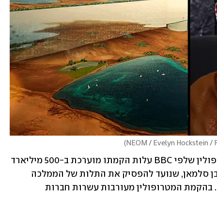
)
סעודיה מקימה במדבר את "ניאום", מטרופולין שלפי BBC עלות הקמתו מוערכת ב-500 מיליארד 
דולר. הקמתו היא חלק מ"חזון 2030" של בן סלמאן, שנועד להפסיק את התלות של הממלכה 
בנפט ולספק לה אפיקים כלכליים אחרים. בהקמת המטרופולין מעורבות עשרות חברות 