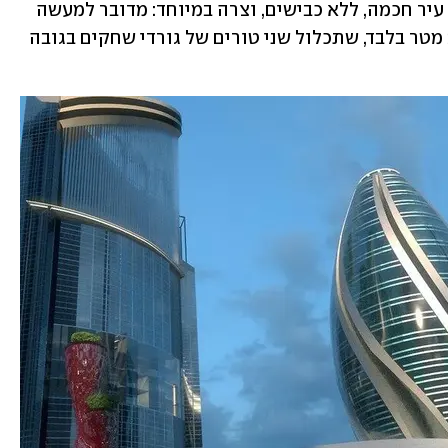
בלב המטרופולין תקום העיר The Line – עיר חכמה, ללא כבישים, וצרה במיוחד: מדובר למעשה 
ב"רצועה" באורך 170 ק"מ, וברוחב כ-200 מטר בלבד, שתכלול שני טורים של גורדי שחקים בגובה 