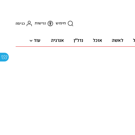
חיפוש
נגישות
כניסה
עוד
ל
לאשה
אוכל
נדל"ן
אנרגיה