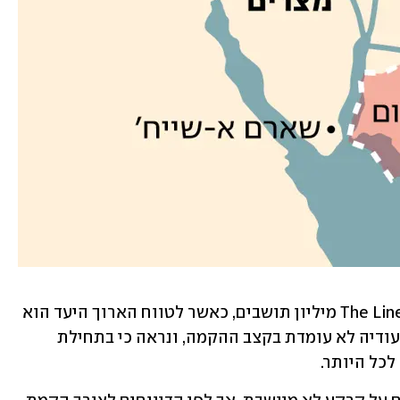
היעד של סעודיה הוא שב-2030 יגורו ב-The Line מיליון תושבים, כאשר לטווח הארוך היעד הוא 
תשעה מיליון. לפי דיווח של "בלומברג" סעודיה לא עומדת בקצב ההקמה, ונראה כי בתחילת 