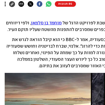
86 תגובות
בת לפרויקט הדגל של 
מוחמד בן סלמאן
, ולפי דיווחים 
כפרים שמסרבים להתפנות מהשטח שעליו תוקם העיר. 
קולונל רביע אלנזי, לשעבר קצין מודיעין בסעודיה, אמר ל-BBC כי הוא קיבל הוראה לגרש את 
תושבי הכפרים – ובמידת הצורך גם "לירות כדי להרוג". אלנזי, שברח לבריטניה וחושש שסעודיה 
תנקום בו, סיפר כי לפחות אחד הכפריים נורה למוות על כך שמחה על הפינוי, ואחרים נשלחו 
לכלא. הוא הסביר שמכיוון שהפרויקט חשוב כל כך ליורש העצר הסעודי, השלטון בממלכה 
י האזור שמסרבים לעזוב את בתיהם. 