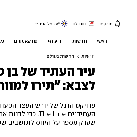
מבזקים
דווחו לנו
°
30
תל אביב
ראשי
חדשות
ידיעות+
פודקאסטים
כל
חדשות
חדשות בעולם
עיר העתיד של בן 
לצבא: "תירו למוו
פרויקט הדגל של יורש העצר הסעודי
העתידנית The Line.
שערק מספר על היחס לתושבים שסירב