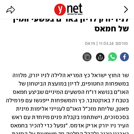
שר החוץ ומשפחות חטופים המריאו
לניו יורק לדיון באו"ם בפשעי המין
של חמאס
פורסם:
11.03.24 | 04:19
שר החוץ ישראל כץ המריא הלילה לניו יורק, מלווה 
במשפחות החטופים, לדיון במועצת הביטחון של 
האו"ם בנושא דו"ח הפשעים המיניים שביצע חמאס 
בטבח 7 באוקטובר. כץ והמשפחות ייפגשו עם פרמילה 
פאטן, שליחת מזכ"ל האו"ם לענייני אלימות מינית 
בסכסוכים, וישתתפו בקבלת פנים מיוחדת עם ראש 
העיר ניו יורק אריק אדמס. "נפעל כדי להכיר בחמאס 