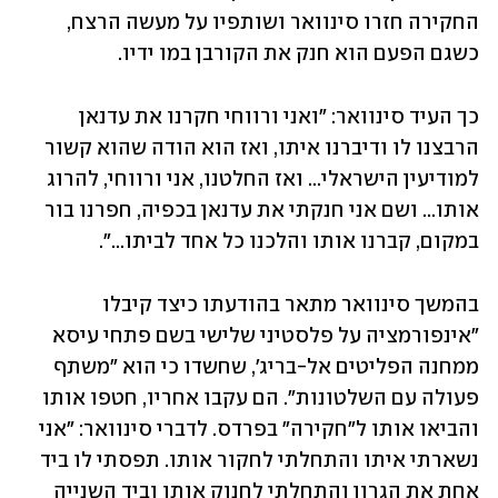
החקירה חזרו סינוואר ושותפיו על מעשה הרצח, 
כשגם הפעם הוא חנק את הקורבן במו ידיו.
כך העיד סינוואר: "ואני ורווחי חקרנו את עדנאן 
הרבצנו לו ודיברנו איתו, ואז הוא הודה שהוא קשור 
למודיעין הישראלי... ואז החלטנו, אני ורווחי, להרוג 
אותו... ושם אני חנקתי את עדנאן בכפיה, חפרנו בור 
במקום, קברנו אותו והלכנו כל אחד לביתו...".
בהמשך סינוואר מתאר בהודעתו כיצד קיבלו 
"אינפורמציה על פלסטיני שלישי בשם פתחי עיסא 
ממחנה הפליטים אל-בריג', שחשדו כי הוא "משתף 
פעולה עם השלטונות". הם עקבו אחריו, חטפו אותו 
והביאו אותו ל"חקירה" בפרדס. לדברי סינוואר: "אני 
נשארתי איתו והתחלתי לחקור אותו. תפסתי לו ביד 
אחת את הגרון והתחלתי לחנוק אותו וביד השנייה 