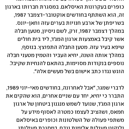
כופרים בעקרונות האיסלאם. במסגרת חברותו בארגון 
זה, הוא השתתף בחודשים אוקטובר-דצמבר 1987, 
בשריפתן של ארבע חנויות בערים עזה וחאן-יונס. 
במהלך דצמבר 1987, זרק, לשם ניסיון, מטען חבלה 
אשר קיבל באמצעות ארגון המג'ד, ליד בית חולים 
שיפא בעיר עזה. מטען החבלה התפוצץ. בנוסף, 
במהלך אותה השנה, יחיא העביר והטמין מטעני חבלה 
נוספים בנקודות מסוימות, בהתאם להנחיות שקיבל. 
הוגש נגדו כתב אישום בשל מעשים אלה".
לדברי שמגר, "אבל לאחרונה, בחודשים מאי-יוני 1989, 
התברר כי יחיא, יחד עם שניים אחרים, הוא שהקים את 
ארגון המג'ד, שנועד לשמש מנגנון ביטחון של ארגון 
חמאס, ושהציב לעצמו כמטרה לאסוף מידע על 
משתפי פעולה של השלטונות וכופרים באיסלאם 
ולנקוט פעולות אלימות נגדם. במסגרת פעילותו 