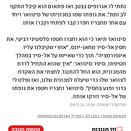
נתתי לו אגרופים בבטן, ואז פתאום הוא קיבל התקף 
לב ומת". את גופתו שמו במכוניתו של סינוואר ויחד 
עם אחד מחבריו חפרו קבר לפתחי וקברו אותו.
סינוואר תיאר כי הוא וחברו חטפו פלסטיני רביעי, את 
חסין אל-סיר מחאן-יונס, "אחרי שקיבלנו עליו 
אינפורמציה". תוך כדי שאיימו על אל-סיר במהלך 
חטיפתו, סיפר סינוואר: "איך שהוא התחיל לרדת 
מהמכונית, הוא החל להתנגד. לחצתי את האקדח 
לצוואר שלו כדי שיעלה למכונית שלנו, ואז נפלט לי 
כדור ופגע בחסין". סינוואר וחבריו חטפו את גופתו 
של אל-סיר וזרקו אותה. 
פורסם לראשונה: 13:59, 09.11.23
מצאתם טעות? כתבו לנו | המייל האדום גם בווטסאפ
111
תגובות
הוספת תגובה