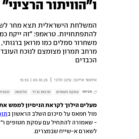
ו"הוויתור הרציני"
המשלחת הישראלית תצא מחר לשאר
להתפתחויות. טראמפ: "זה ייקח כמה 
משחרור סמלים כמו מרואן ברגותי, ר
הכבדים
|
איתמר אייכנר
,
עינב חלבי
05.10.25 | 15:55
תגיות
עסקת חטופים
חרבות ברזל
מלחמה
תוכני
מעלים הילוך לקראת הניסיון לממש את
מול חמאס על סיכום השלב הראשון ב
תוכנית 20 הנקודות של
לשארם א-שייח שבמצרים. 