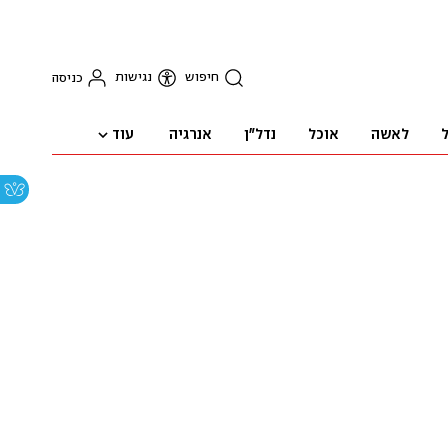
חיפוש
נגישות
כניסה
עוד
ל
לאשה
אוכל
נדל"ן
אנרגיה