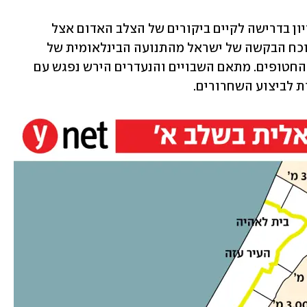
ראש הממשלה בנימין נתניהו קיים היום דיון בדרישה לקיים ביקורים של הצלב האדום אצל 
האסירים הביטחוניים בכלא הישראלי, לנוכח הבקשה של ישראל מהתנועה הבינלאומית של 
ארגוני הסיוע ההומניטרי לעזור בהוצאת החטופים. מתאם השבויים והנעדרים הירש נפגש עם 
ות לביצוע השחרורים.