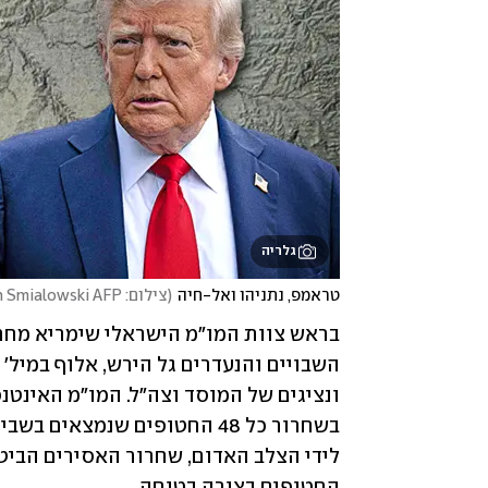
גלריה
טראמפ, נתניהו ואל-חיה
(
צילום: Brendan Smialowski AFP, אלכס קולומויסקי
החטופים בצורה בטוחה.