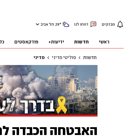
מבזקים
דווחו לנו
°
29
תל אביב
ראשי
חדשות
ידיעות+
פודקאסטים
כל
חדשות
פוליטי מדיני
מדיני
האבטחה הכבדה לח