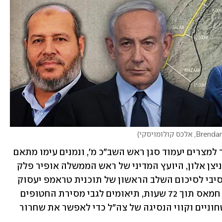
)
בראש צוות המו"מ הישראלי שימריא מחר למצרים יעמוד סגן ראש השב"כ מ', ונמנים עימו מתאם 
השבויים והנעדרים גל הירש, אלוף במיל' ניצן אלון, היועץ המדיני של ראש הממשלה אופיר פלק 
ונציגים של המוסד וצה"ל. המו"מ האינטנסיבי לסיכום השלב הראשון של תוכנית טראמפ יעסוק 
בשחרור כל 48 החטופים שנמצאים בשבי חמאס תוך 72 שעות, תיאומים לגבי מסירת החטופים 
לידי הצלב האדום, שחרור האסירים הביטחוניים וקווי הנסיגה של צה"ל כדי לאפשר את שחרור 