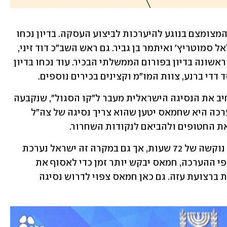
במקביל, ראש הממשלה ערך דיון בקבינט המצומצם בנוגע להיערכות לביצוע העסקה. בדיון נכחו 
השרים דרמר, ישראל כ"ץ, גדעון סער, בצלאל סמוטריץ' ואיתמר בן גביר. גם ראש השב"כ דוד זיני, 
שנכנס לתפקידו הבוקר, השתתף בפעם הראשונה בדיון בפורום הממשלתי הבכיר. עוד נכחו בדיון 
 דדי ברנע, צוות המו"מ וקצינים בכירים נוספים.
בישראל נערכים לכך שחמאס יבקש להרחיב את הנסיגה הישראלית מעבר ל"קו הסגול", שנקבעה 
במפה של הנשיא האמריקני טראמפ. ההערכה היא שחמאס יטען שהוא צריך נסיגה של צה"ל 
ת החטופים ולהביאם לנקודות השחרור.
הנשיא טראמפ קבע אומנם מסגרת זמנים נוקשה של 72 שעות, אך גם במקרה זה ישראל נערכת 
לניסיון של חמאס למשוך את הדד-ליין. לפי ההערכה, חמאס יבקש יותר זמן כדי לאסוף את 
החטופים החללים שנמצאים בכמה נקודות ברצועת עזה. גם כאן חמאס צפוי לדרוש נסיגה 