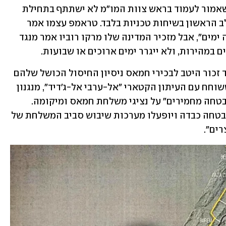
בניגוד לדיווחים קודמים, השר רון דרמר שאמור לעמוד בראש צוות המו"מ לא ישתתף בתחילת 
השיחות - עדות לכך שכנראה מדובר בשלב הראשון בשיחות טכניות בלבד. טראמפ עצמו אמר 
הערב שהשיחות יימשכו ככל הנראה "כמה ימים", אבל מזכיר המדינה שלו מרקו רוביו אמר מנגד 
 במהירות, ולא ייגרר ימים ארוכים או שבועות.
השיחות שיחלו מחר נערכות כשברקע עוד זכור היטב לבכירי חמאס ניסיון החיסול הכושל שלהם 
בדוחא בחודש שעבר - ולפי מקור מצרי ששוחח עם העיתון הקטארי "אל-ערבי אל-ג'דיד", מנגנון 
המודיעין הכללי במצרים הטיל "אמצעי אבטחה מחמירים" על נציגי משלחת חמאס ומיקומה. 
המקור המצרי אמר כי "לראשונה תהיה אבטחה כבדה ויופעלו מערכות שיבוש סביב המשלחת של 
ים".