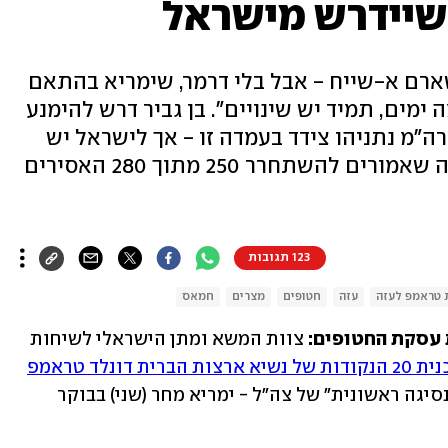
 שיידרש מישראל
ם א-שייח - אבל בלי דרמר, שימריא בהתאם
ימים, תמיד יש שינויים". בן גביר דרש להימנע
ה"מ נתניהו צידד בעמדה זו - אך לישראל יש
מרחב תמרון מצומצם לנוכח העובדה שאמורים להשתחרר 250 מתוך 280 האסירים
123 תגובות
ת טראמפ לעזה
עזה
חטופים
מצרים
חמאס
 עסקת החטופים: 
צוות המשא ומתן הישראלי לשיחות 
 נשיא ארצות הברית דונלד טראמפ
- שאמורה להתחיל עם עסקת חטופים ו"נסיגה ראשונית" של צה"ל - ימריא מחר (שני) בבוקר 