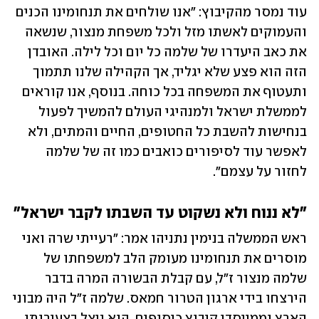
עוד נמסר מהקיבוץ: "אנו שולחים את תנחומינו הכנים 
והעמוקים לאשתו מזל ולכל משפחת מנצור, שנשאה 
את כאב היעדרו של שלמה כל יום וכל לילה. האובדן 
הזה הוא פצע שלא יגליד, אך הקהילה שלנו תתמוך 
ותעטוף את המשפחה בכל כוחה. בנוסף, אנו קוראים 
לממשלת ישראל ולמנהיגי העולם להמשיך לפעול 
בנחישות להשבת כל החטופים, החיים והמתים, ולא 
לאפשר עוד לסיפורים כואבים כמו זה של שלמה 
לחזור על עצמם".
"לא ננוח ולא נשקוט עד השבתו לקבר ישראל"
ראש הממשלה בנימין נתניהו אמר: "רעייתי שרה ואני 
מוסרים את תנחומינו מעומק הלב למשפחתו של 
שלמה מנצור ז"ל, עם קבלת הבשורה המרה בדבר 
הירצחו בידי ארגון הטרור חמאס. שלמה ז"ל היה מבוני 
הארץ וממייסדי קיבוץ כיסופים. הוא ניצל בצעירותו 