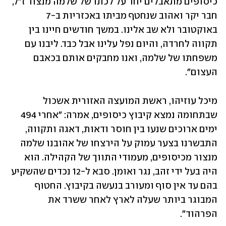
כיסופים מתאבלים יחד על לכתו של שלמה מנצור ז"ל, 
חבר יקר ואהוב שנחטף מביתו באכזריות ב-7 
באוקטובר ולא שב אלינו. במשך חודשים חיינו בין 
תקווה לחרדה, והיום נפל עלינו אבל כבד. ליבנו עם 
משפחתו של שלמה, ואנו מחבקים אותם בכאבם 
העצום".
מיכל עוזיהו, ראשת המועצה האזורית אשכול 
שבתחומה נמצא קיבוץ כיסופים, אמרה: "אחרי 494 
ימים ארוכים שנעו בין חוסר ודאות, דאגה ותקווה, 
התבשרנו בצער עמוק על הירצחו של אהובנו שלמה 
מנצור מכיסופים, מעמודי התווך של הקהילה. הוא 
היה בעל ידי זהב, נגר ואומן. סבא ל-12 נכדים שהשקיע 
בהם עד אין סוף ומעורב בנעשה בקיבוץ. החטוף 
המבוגר ביותר שעלה לארץ לאחר ששרד את 
הפרהוד".