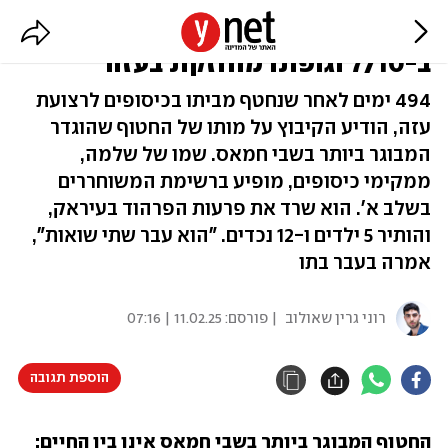
צה"ל הודיע: שלמה מנצור נרצח
ב-7/10 וגופתו מוחזקת בעזה
494 ימים לאחר שנחטף מביתו בכיסופים לרצועת
עזה, הודיע הקיבוץ על מותו של החטוף שהוגדר
המבוגר ביותר בשבי חמאס. שמו של שלמה,
ממקימי כיסופים, מופיע ברשימת המשוחררים
בשלב א'. הוא שרד את פרעות הפרהוד בעיראק,
והותיר 5 ילדים ו-12 נכדים. "הוא עבר שתי שואות",
אמרה בעבר בתו
רוני גרין שאולוב
| פורסם:
11.02.25 | 07:16
הוספת תגובה
החטוף המבוגר ביותר בשבי חמאס אינו בין החיים: 