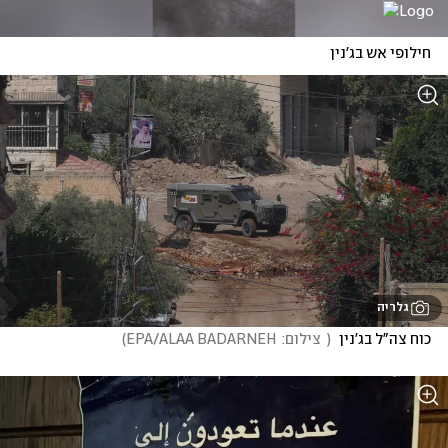
חילופי אש בג'נין
גלריה
כוח צה"ל בג'נין 
(
  צילום:  EPA/ALAA BADARNEH
)