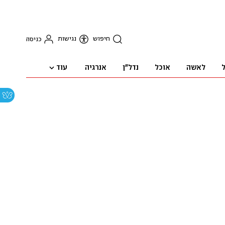
חיפוש
נגישות
כניסה
עוד
ל
לאשה
אוכל
נדל"ן
אנרגיה