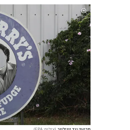
תביעה נגד יונילוור
(
צילום: EPA
)