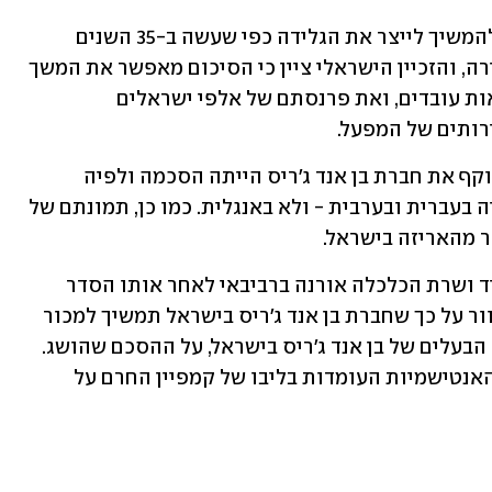
במסגרת ההסדר שנחתם, הובטח לזינגר להמשיך לייצר את הגלידה כפי שעשה ב-35 השנים 
האחרונות ללא הגבלת זמן או מגבלת מכירה, והזכיין הישראלי ציין כי הסיכום מאפשר את המשך 
פעילות המפעל בבאר טוביה שמעסיק מאות עובדים, ואת פרנסתם של אלפי ישראלים 
ותים של המפעל. 
מה שאפשר את ההסדר מול יוניליוור שעוקף את חברת בן אנד ג'ריס הייתה הסכמה ולפיה 
האריזות יוחלפו לכאלו שהכיתוב בהן יהיה בעברית ובערבית - ולא באנגלית. כמו כן, תמונתם של 
סר מהאריזה בישראל.
בהצהרה משותפת של שר החוץ יאיר לפיד ושרת הכלכלה אורנה ברביבאי לאחר אותו הסדר 
נכתב כי "ישראל מברכת על הודעת יוניליוור על כך שחברת בן אנד ג'ריס בישראל תמשיך למכור 
גלידה ללא אפליה, ומברכת את אבי זינגר, הבעלים של בן אנד ג'ריס בישראל, על ההסכם שהושג. 
מדובר בניצחון ערכי חשוב נגד האפליה והאנטישמיות העומדות בליבו של קמפיין החרם על 