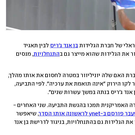
ראלי של חברת הגלידות 
בן אנד ג'ריס
 לבין תאגיד 
ר את הגלידות שהוא מייצר גם ב
התנחלויות
, מנסים 
בן אנד ג'ריס תבעה אתמול (שלישי) את חברת האם שלה יוניליוור במטרה לחסום את אותו מהלך, 
תוך שהיא אומרת שמכירת הגלידות מעבר לקו הירוק "אינה תואמת את ערכיה". לפי התביעה, 
נד ג'ריס בנתה במשך עשרות שנים". 
חמישה מחברי מועצת המנהלים של החברה האמריקנית תמכו בהגשת התביעה. שני האחרים - 
 ב-ynet לראשונה אותו הסדר
, שיאפשר 
לזכיין הישראלי אבי זינגר להמשיך למכור את הגלידות גם בהתנחלויות, בניגוד לדרישת בן אנד 