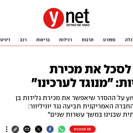
כלה
ספורט
תרבות
רכילות
בריאות
רכב
דיגיט
 לסכל את מכירת
ת: "מנוגד לערכינו"
שבוע לאחר הפרסום הראשון ב-ynet על ההסדר שיאפשר את מכירת גלידות בן
החברה האמריקנית תביעה נגד יוניליוור:
ת שבנינו במשך עשרות שנים"
30 תגובות