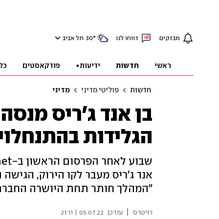
מבזקים
דווחו לנו
°
30
תל אביב
ראשי
חדשות
ידיעות+
פודקאסטים
כל
חדשות
פוליטי מדיני
מדיני
בן אנד ג'ריס מנסה
הגלידות בהתנחלויו
אנד ג'ריס מעבר לקו הירוק, הגישה 
"המהלך חותר תחת היושרה החברתי
|
רויטרס
עודכן:
05.07.22 | 21:11