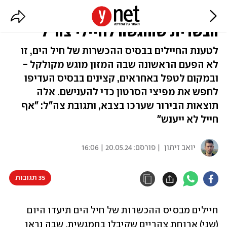
תיעוד מחריד: תולעים חיות בארוחה
הבשרית שהוגשה לחיילי צה"ל
לטענת החיילים בבסיס ההכשרות של חיל הים, זו
לא הפעם הראשונה שבה המזון מוגש מקולקל -
ובמקום לטפל באחראים, קצינים בבסיס העדיפו
לחפש את מפיצי הסרטון כדי להענישם. אלה
תוצאות הבירור שערכו בצבא, ותגובת צה"ל: "אף
חייל לא ייענש"
יואב זיתון
| פורסם:
20.05.24 | 16:06
35 תגובות
חיילים מבסיס ההכשרות של חיל הים תיעדו היום 
(שני) ארוחת צהריים שקיבלו בחמגשית, שבה נראו 