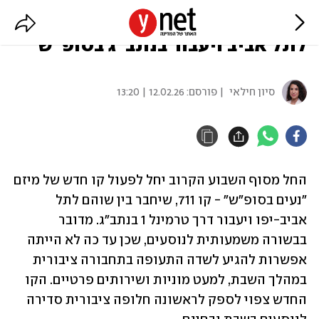
לראשונה: קו חדש יחבר בין שוהם
לתל אביב ויעבור בנתב"ג בסופ"ש
סיון חילאי
| פורסם:
12.02.26 | 13:20
החל מסוף השבוע הקרוב יחל לפעול קו חדש של מיזם 
"נעים בסופ"ש" - קו 711, שיחבר בין שוהם לתל 
אביב-יפו ויעבור דרך טרמינל 1 בנתב"ג. מדובר 
בבשורה משמעותית לנוסעים, שכן עד כה לא הייתה 
אפשרות להגיע לשדה התעופה בתחבורה ציבורית 
במהלך השבת, למעט מוניות ושירותים פרטיים. הקו 
החדש צפוי לספק לראשונה חלופה ציבורית סדירה 