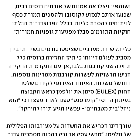
ושותפיו ניצלו את אמונם של אזרחים רוסים רבים, 
שכנעו אותם לנסוע לקוסובו ולהסכים תמורת כסף 
לניתוחים להסרת כליות. בכלל הפרוצדורות הבלתי 
חוקיות התורמים סבלו מפגיעות גופניות חמורות".
כלי תקשורת מערביים שציטטו גורמים בשירותי ביון 
מסביב לעולם דיווחו כי תיק החקירה ברוסיה כלל 
תחילה שני קורבנות בלבד, אך עם התקדמות החקירה 
הגיעו הרשויות לעשרות קורבנות ממדינות נוספות. 
דוח של משלחת האיחוד האירופי לקידום שלטון 
החוק (EULEX) סימן את וולפמן כראש הקבוצה. 
בעיתון הרוסי "קומרסנט" טענו לאחר מעצרו כי "הוא 
ניהל 'בית מטבחיים' - עכשיו הגיע תורו להיחקר".
עורך דינו הכחיש את החשדות על מעורבותו הפלילית 
של וולפמן. "מרשי עסק אך ורק בהכנת מסמכים עבור 