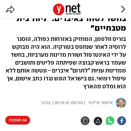
ישראלי-אוקראיני נעצר במוסקבה
בחשד לסחר באיברים: "ניהל בית
מטבחיים"
בוריס וולפמן, המחזיק באזרחות כפולה, הוסגר
לרוסיה לאחר שנתפס בטורקיה. הוא היה מבוקש
על ידי האינטרפול ושורת מדינות מערביות, בחשד
שעמד בראש קבוצה שפיתתה פליטים ותושבים
ממדינות עניות "לתרום" איברים - ונטשה אותם ללא
טיפול רפואי. גם בישראל הוגש נגדו כתב אישום, אך
הוא נמלט מהארץ
איתמר אייכנר
| פורסם:
05.10.25 | 12:02
58 תגובות