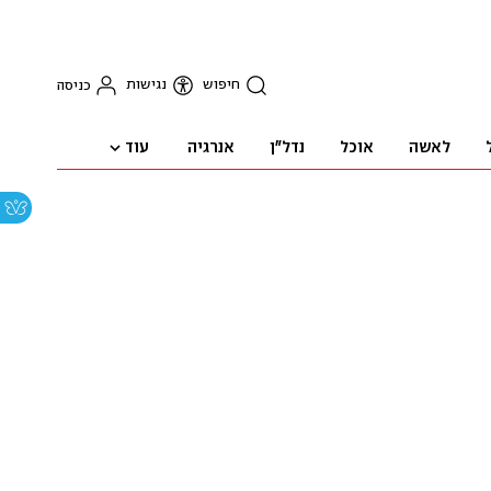
חיפוש
נגישות
כניסה
עוד
לאשה
אוכל
נדל"ן
אנרגיה