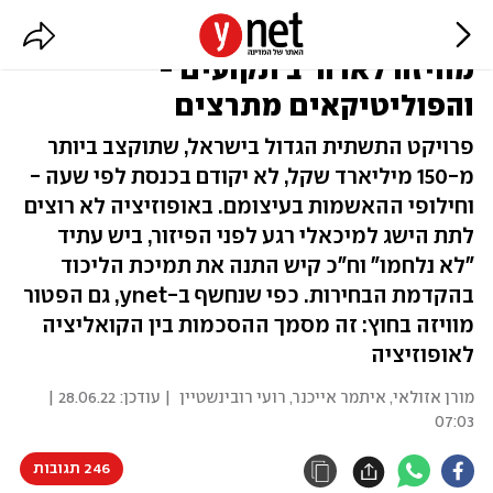
הכנסת תתפזר, חוק המטרו והפטור
מוויזה לארה"ב תקועים -
והפוליטיקאים מתרצים
פרויקט התשתית הגדול בישראל, שתוקצב ביותר
מ-150 מיליארד שקל, לא יקודם בכנסת לפי שעה -
וחילופי ההאשמות בעיצומם. באופוזיציה לא רוצים
לתת הישג למיכאלי רגע לפני הפיזור, ביש עתיד
"לא נלחמו" וח"כ קיש התנה את תמיכת הליכוד
בהקדמת הבחירות. כפי שנחשף ב-ynet, גם הפטור
מוויזה בחוץ: זה מסמך ההסכמות בין הקואליציה
לאופוזיציה
מורן אזולאי
,
איתמר אייכנר
,
רועי רובינשטיין
| עודכן:
28.06.22 |
07:03
246 תגובות