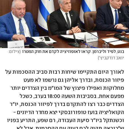
בנט, לפיד וליברמן. קראו לאופוזיציה לקדם את חוק המטרו
(
צילום: 
יואב דודקביץ'
)
לאורך היום התקיימו שיחות רבות סביב ההסכמות על 
פיזור הכנסת, ובדרך אליהן גם נרשמו לא מעט 
מחלוקות ואפילו פיצוץ של המו"מ בין הצדדים יותר 
מפעם אחת. בסביבות השעה 18:00 בערב, כשכל 
הצדדים כבר רצו להתקדם בדרך לפיזור הכנסת, יו"ר 
הקואליציה בועז טופורובסקי יצא מחדר הדיונים - 
וכשנתקל ביו"ר סיעת העבודה, רם שפע, התריע בפניו 
ש"כנראה תהיה לכם בעיה עם ההסכמות, אבל לא 