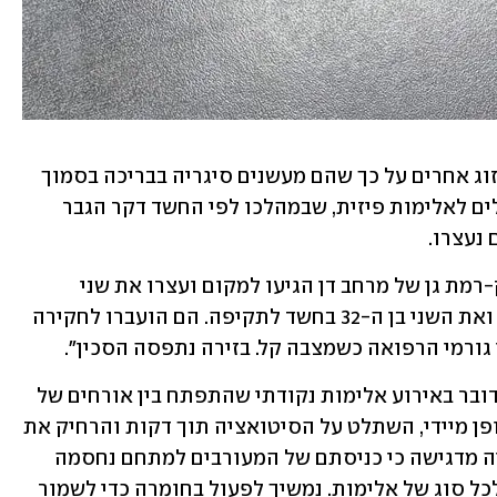
הקטטה פרצה אחרי שבני זוג העירו לבני זוג אחרים על כך שהם מעשנים סיגריה בבריכה בסמוך 
לילדים, וביקשו מהם לחדול. העימות הסלים לאלימות פיזית, שבמהלכו לפי החשד דקר הגבר 
נעצרו. 
המשטרה מסרה כי "שוטרי תחנת בני ברק-רמת גן של מרחב דן הגיעו למקום ועצרו את שני 
הגברים, אחד מהם בן 50 בחשד לדקירה - ואת השני בן ה-32 בחשד לתקיפה. הם הועברו לחקירה 
ורמי הרפואה כשמצבה קל. בזירה נתפסה הסכין". 
ממועדון הספורט כפר המכביה נמסר: "מדובר באירוע אלימות נקודתי שהתפתח בין אורחים של 
מנויים. צוות האבטחה של הכפר פעל באופן מיידי, השתלט על הסיטואציה תוך דקות והרחיק את 
כל המעורבים לאלתר. הנהלת כפר המכביה מדגישה כי כניסתם של המעורבים למתחם נחסמה 
לצמיתות. המועדון מגלה אפס סובלנות לכל סוג של אלימות. נמשיך לפעול בחומרה כדי לשמור 