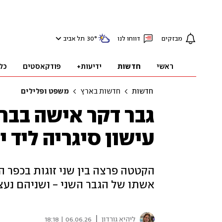
מבזקים
דווחו לנו
°
30
תל אביב
ראשי
חדשות
ידיעות+
פודקאסטים
כל
חדשות
חדשות בארץ
משפט ופלילים
גבר דקר אישה בברי
עישון סיגריה ליד י
הקטטה פרצה בין שני זוגות בכפר 
אשתו של הגבר השני - ושניהם נעצ
|
ליהיא גורדון
06.06.26 | 18:18