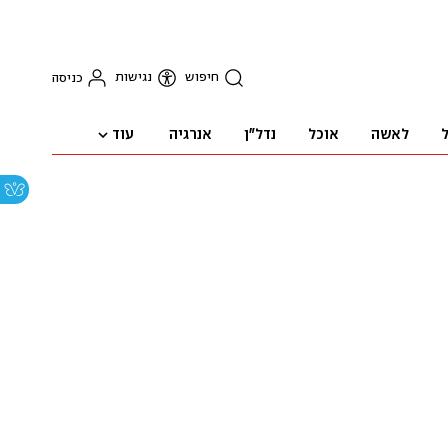
חיפוש
נגישות
כניסה
עוד
ל
לאשה
אוכל
נדל"ן
אנרגיה