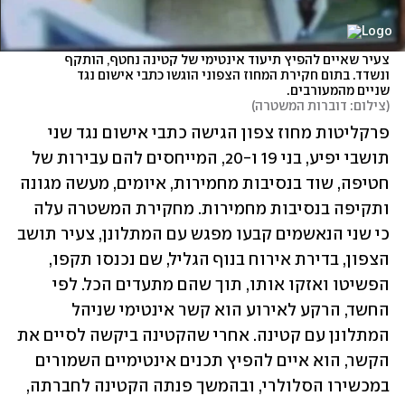
צעיר שאיים להפיץ תיעוד אינטימי של קטינה נחטף, הותקף 
ונשדד. בתום חקירת המחוז הצפוני הוגשו כתבי אישום נגד 
שניים מהמעורבים.
(
צילום: דוברות המשטרה
)
פרקליטות מחוז צפון הגישה כתבי אישום נגד שני 
תושבי יפיע, בני 19 ו-20, המייחסים להם עבירות של 
חטיפה, שוד בנסיבות מחמירות, איומים, מעשה מגונה 
ותקיפה בנסיבות מחמירות. מחקירת המשטרה עלה 
כי שני הנאשמים קבעו מפגש עם המתלונן, צעיר תושב 
הצפון, בדירת אירוח בנוף הגליל, שם נכנסו תקפו, 
הפשיטו ואזקו אותו, תוך שהם מתעדים הכל. לפי 
החשד, הרקע לאירוע הוא קשר אינטימי שניהל 
המתלונן עם קטינה. אחרי שהקטינה ביקשה לסיים את 
הקשר, הוא איים להפיץ תכנים אינטימיים השמורים 
במכשירו הסלולרי, ובהמשך פנתה הקטינה לחברתה, 