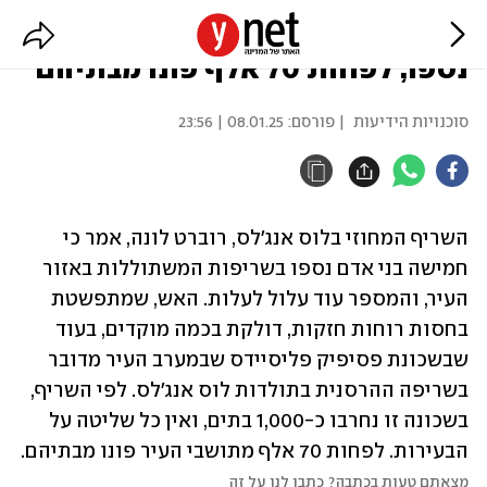
השריפות בלוס אנג'לס: 5 בני אדם
נספו, לפחות 70 אלף פונו מבתיהם
סוכנויות הידיעות
| פורסם:
08.01.25 | 23:56
השריף המחוזי בלוס אנג'לס, רוברט לונה, אמר כי 
חמישה בני אדם נספו בשריפות המשתוללות באזור 
העיר, והמספר עוד עלול לעלות. האש, שמתפשטת 
בחסות רוחות חזקות, דולקת בכמה מוקדים, בעוד 
שבשכונת פסיפיק פליסיידס שבמערב העיר מדובר 
בשריפה ההרסנית בתולדות לוס אנג'לס. לפי השריף, 
בשכונה זו נחרבו כ-1,000 בתים, ואין כל שליטה על 
הבעירות. לפחות 70 אלף מתושבי העיר פונו מבתיהם.
מצאתם טעות בכתבה? כתבו לנו על זה