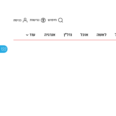
חיפוש
נגישות
כניסה
עוד
לאשה
אוכל
נדל"ן
אנרגיה