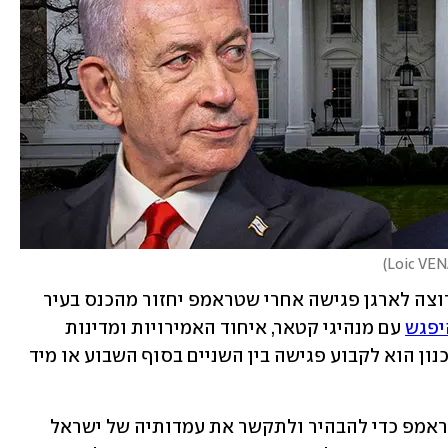
)
הגורם אמר לרשת האמריקנית שנתניהו רוצה לארגן פגישה אחרי שטראמפ יחזור מהכנס בעיר 
יפגש
 עם מנהיגי קטאר, איחוד האמירויות ומדינות 
נוספות במזרח התיכון. הגורם ציין כי התכנון הוא לקבוע פגישה בין השניים בסוף השבוע או מיד 
לדברי הגורם, נתניהו רוצה להיפגש עם טראמפ כדי להבהיר ולתקשר את עמדותיה של ישראל 