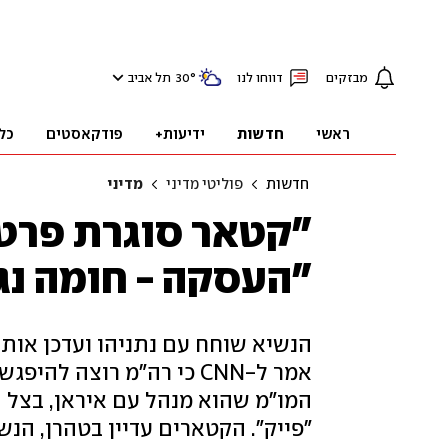
מבזקים
דווחו לנו
°
30
תל אביב
ראשי
חדשות
ידיעות+
פודקאסטים
כל
חדשות
פוליטי מדיני
מדיני
"קטאר סוגרת פרטי
"העסקה - חומה נגד
הנשיא שוחח עם נתניהו ועדכן אות
אמר ל-CNN כי רה"מ רוצה 
המו"מ שהוא מנהל עם איראן, בצל 
"פייק". הקטארים עדיין בטהרן, הנ