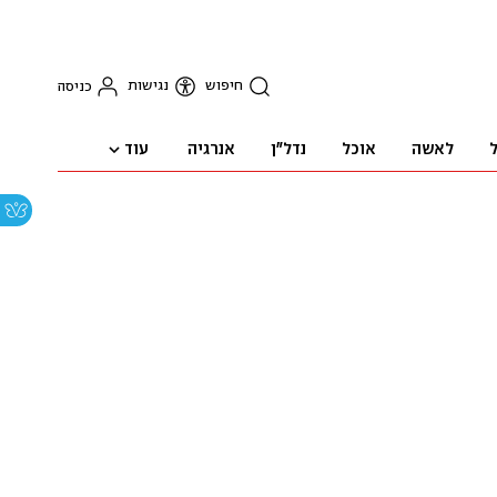
חיפוש
נגישות
כניסה
עוד
ל
לאשה
אוכל
נדל"ן
אנרגיה