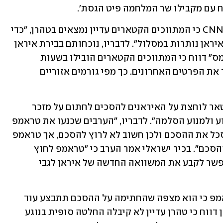
 עם מקבילו שר המלחמה פיט הגסת'.
גורם דיפלומטי המעורה בפרטים אמר ל-CNN כי המתווכים הקטארים עדיין נמצאים בטהרן, "כדי 
לוודא שהשיחות על ההסכם בין ארה"ב לאיראן נותרות במסלול". לדבריו, נוכחותם בבירת איראן 
נעשית בתיאום עם ארה"ב. ב"ניו יורק טיימס" דווח כי המתווכים הקטארים הובילו בשעות 
האחרונות את המשא ומתן בניסיון לסגור את הפרטים האחרונים. כך מפי גורמים אזוריים 
גורם המעורה בפרטים אמר ל-ynet כי קטאר לוחצת על האיראנים להסכים לחתום על מזכר 
ההבנות עוד הלילה כדי "לסגור את האירוע ולמנוע הסלמה". לדבריו, "הערבים שכנעו את טראמפ 
שהתקיפה הישראלית בדאחייה נועדה לסכל את ההסכם ולכן חשוב לא לרוץ להסכם, אך טראמפ 
עדכן את נתניהו שהוא נחוש לחתום על ההסכם". בכיר ישראלי אמר הערב כי "טראמפ לחוץ 
לסגור. הוויכוח על לבנון משמעותי, אי-אפשר לקבע את המשוואה החדשה של איראן לגבי 
מוקדם יותר אמר נשיא ארה"ב דונלד טראמפ כי הוא מצפה שהחתימה על ההסכם תתבצע עוד 
היום. מנגד, בתקשורת הממלכתית באיראן דווח כי טהרן עדיין לא קיבלה החלטה סופית בנוגע 