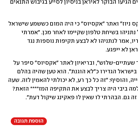
למסגרת המוצעת, וכי המתווכים הקטארים הגיעו הבוקר לאיראן בניסיון לסייע בגיבוש התנאים 
טראמפ סיפר היום בריאיונות לרשת "פוקס ניוז" ואתר "אקסיוס" כי היה המום כששמע שישראל 
תקפה במעוז חיזבאללה בביירות וזעם על נתניהו בשיחת טלפון שקיימו לאחר מכן. "אמרתי 
לנתניהו - 'מה לעזאזל אתה עושה?', לדבריו, אמר לנתניהו לא לבצע תקיפות נוספות נגד 
 לא ייפגע.  
הוא טען כי ההסכם עם איראן ייחתם "תוך שעתיים-שלוש", ובריאיון לאתר "אקסיוס" סיפר על 
שיחת הנזיפה החדשה בנתניהו, שגורמים בישראל הגדירו כ"לא הוגנת". הוא טען שהיה בהלם 
כשעוזריו תדרכו אותו על התקיפה בדאחייה, והוסיף: "זה כל כך רע, לא יכולתי להאמין לזה. שעה 
לפני שהיינו אמורים לחתום על ההסכם. למה ביבי היה צריך לבצע את התקיפה המז**** הזאת? 
זה גם. הבהרתי לו שאין לו פאקינג שיקול דעת".
הוספת תגובה