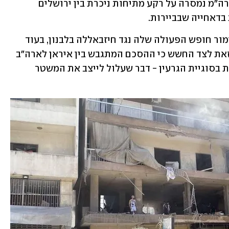
במשא ומתן עם איראן. ההכחשה בלשכת רה"מ נמסרה על רקע מתיחות ניכרת בין ירושלים 
בדאחייה שבביירות. 
הגורם ציין כי ישראל מודאגת בעיקר משימור חופש הפעולה שלה נגד חיזבאללה בלבנון, בעוד 
איראן דוחפת לנסיגה ישראלית מהאזור, זאת לצד החשש כי ההסכם המתגבש בין איראן לארה"ב 
יקל את הלחץ הכלכלי על טהרן מבלי לגעת בסוגיית הגרעין - דבר שעלול לייצב את המשטר 