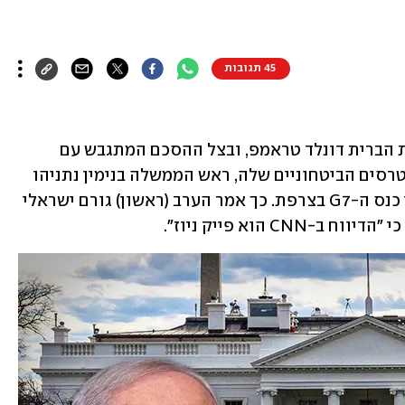
45 תגובות
 עם נשיא ארצות הברית דונלד טראמפ, ובצל ההסכם המתגבש עם 
איראן שבישראל מגדירים כנוגד את האינטרסים הביטחוניים שלה, ראש הממשלה בנימין נתניהו 
רוצה להיפגש בדחיפות עם טראמפ אחרי כנס ה-G7 בצרפת. כך אמר הערב (ראשון) גורם ישראלי 