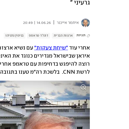
גרעיני "
|
איתמר אייכנר
14.06.26 | 20:49
תגיות
ארצות הברית
דונלד טראמפ
בנימין נתניהו
אחרי עוד 
"שיחת צעקות"
לרשת CNN.  בלשכת רה"מ טענו בתגובה כי "הדיווח ב-CNN הוא פייק ניוז". 