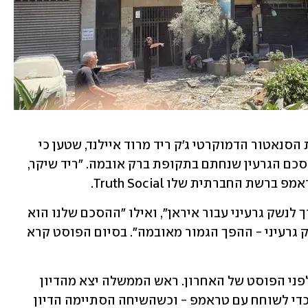
בתוך כך, טראמפ תקף הערב בחריפות את הסנאטור הדמוקרטי ג'ק ריד מרוד איילנד, שטען כי 
ההסכם שהושג עם איראן אינו טוב כמו הסכם הגרעין שנחתם בתקופת ברק אובמה. "ריד שיקר, 
שת החברתית שלו Truth Social.
לדבריו, הסכם הגרעין של אובמה היה "דרך לנשק גרעיני עבור איראן", ואילו "ההסכם שלנו הוא 
חומה שתמנע מאיראן להשיג אי-פעם נשק גרעיני - ההפך הגמור מאובמה". בסיום הפוסט קרא 
נתניהו שוחח הערב בטלפון עם טראמפ, לפני הפוסט של האחרון. ראש הממשלה יצא מהדיון 
בקבינט, שמתקיים בבונקר התת-קרקעי, כדי לשוחח עם טראמפ - וכשהשיחה הסתיימה הדיון 