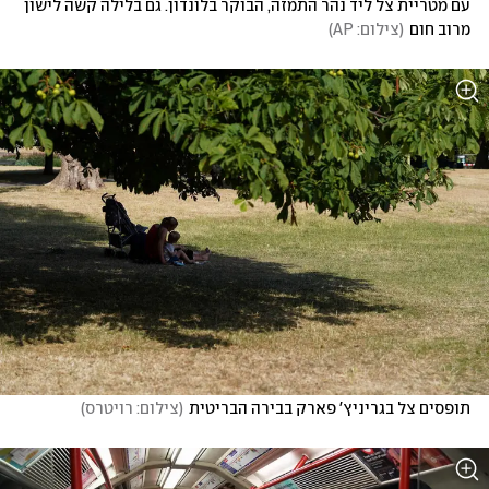
עם מטריית צל ליד נהר התמזה, הבוקר בלונדון. גם בלילה קשה לישון 
מרוב חום
(
צילום: AP
)
תופסים צל בגריניץ' פארק בבירה הבריטית
(
צילום: רויטרס
)