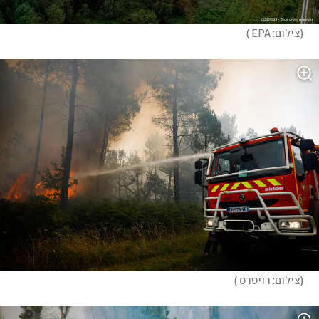
(
צילום: EPA 
)
(
צילום: רויטרס 
)