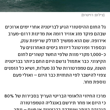
(
צילום: רויטרס
)
גל החום ההיסטורי הגיע לבריטניה אחרי ימים ארוכים 
שבהם פוקד מזג אוויר דומה את מדינות דרום-מערב 
אירופה. שם הוא ממשיך לתדלק שריפות ענק, 
ובספרד ופורטוגל דיווחו בימים האחרונים על 
כ-1,000 מקרי מוות שלפי החשד קשורים לחום 
הקיצוני. כבר אתמול נרשם היום החם ביותר בבריטניה 
השנה, עם טמפרטורות של 33 מעלות, ושיא כל הזמנים 
צפוי להישבר לפי התחזית כבר היום – ואולי פעם 
נוספת מחר. 
מרכז החיזוי הלאומי הבריטי העריך בסבירות של 80% 
כי היום או מחר תירשם באנגליה הטמפרטורה 
הגבוהה ביותר שנמדדה בבריטניה אי פעם – יותר 