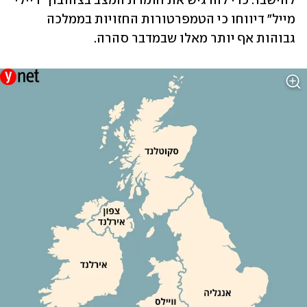
להישבר. כדי להדגיש את חומרת המצב בצהובון "דיילי 
מייל" דיווחו כי הטמפרטורות החזויות בממלכה 
גבוהות אף יותר מאלו שבמדבר סהרה.