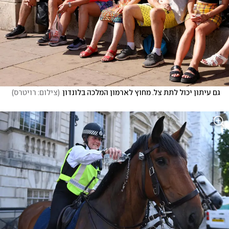
גם עיתון יכול לתת צל. מחוץ לארמון המלכה בלונדון
(
צילום: רויטרס
)