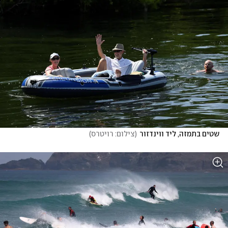
שטים בתמזה, ליד ווינדזור
(
צילום: רויטרס
)