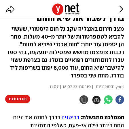
"לוהט יותר ממדבר סהרה": בריטניה
בדרך לשבור את שיא החום
מצב חירום באנגליה עקב גל חום היסטורי, שעשוי
להביא לטמפרטורות של יותר מ-40 מעלות. מחר
הן יטפסו עוד יותר: "חום אכזרי שיביא למוות".
רכבות צומצמו מחשש שמסילות יתעקמו, בתי ספר
עברו לזום ותורים רפואיים בוטלו. גם בצרפת עשוי
להישבר שיא החום, עוד 8,000 יפונו בשריפות ליד
בורדו. מוות שני בספרד
ynet והסוכנויות
| פורסם:
18.07.22 | 11:07
60 תגובות
הממלכה מתבשלת: 
בריטניה
 בדרך לחוות את היום 
החם ביותר שלה אי-פעם, כשלפי התחזיות 