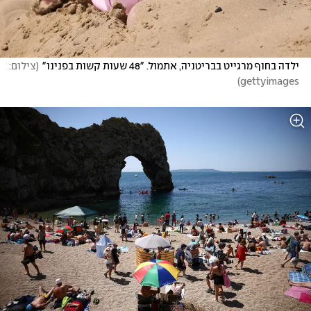
ילדה בחוף מרגייט בבריטניה, אתמול. "48 שעות קשות בפנינו"
(
צילום: 
)
gettyimages