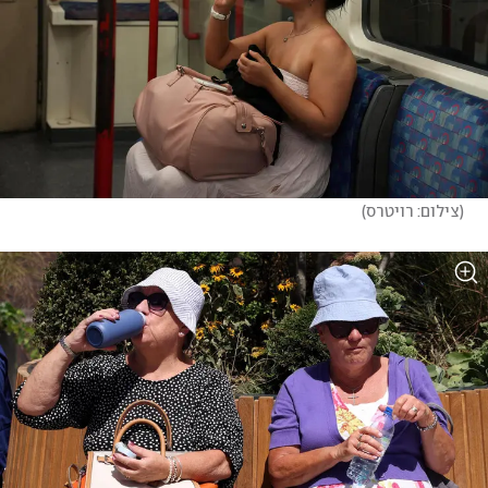
(
צילום: רויטרס
)