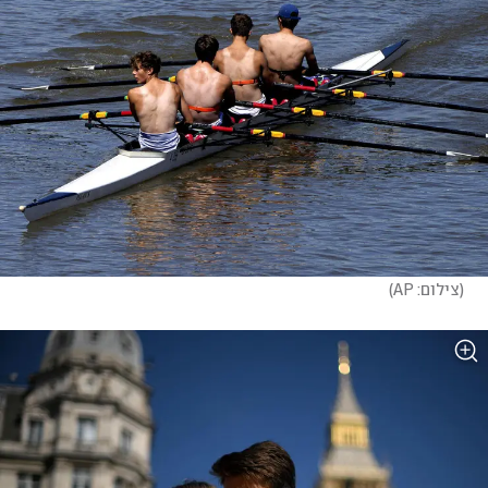
(
צילום: AP
)