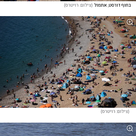
בחוף דורסט, אתמול
(
צילום: רויטרס
)
(
צילום: רויטרס
)