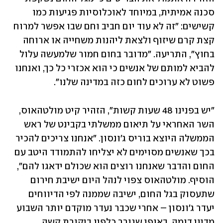
סכנה אמיתית, במיוחד לאוכלוסיות פגיעות כמו 
קשישים: "זה לא עוד יום חביב וחם שבו אפשר למרוח 
קצת קרם שיזוף ולצאת ליהנות משחייה או ארוחה 
בחוץ", התריעה. "מדובר בחום חמור שלמעשה עלול 
להביא למותם של אנשים כי הוא אכזרי כל כך, ואנחנו 
פשוט לא ערוכים לחום כזה במדינה שלנו".
"יש בפנינו 48 שעות קשות", הזהיר קיט מולטהאוס, 
השר האחראי על תיאום ממשלתי בקבינט של ראש 
הממשלה היוצא בוריס ג'ונסון. "אנחנו צריכים להכיר 
בכך שאנשים מסוימים לא יצליחו להתמודד היטב עם 
החום והדבר שאנחנו רוצים הוא שכולם ידאגו להם", 
הוסיף. מולטהאוס צפוי לנהל היום ישיבת חירום 
שתעסוק בגל החום, ישיבה שממנה לפי הדיווחים 
יעדר ג'ונסון – אחרי שכבר נעדר מוקדם יותר השבוע 
מדיון דומה, באופן שגורר כלפיו ביקורת קשה 