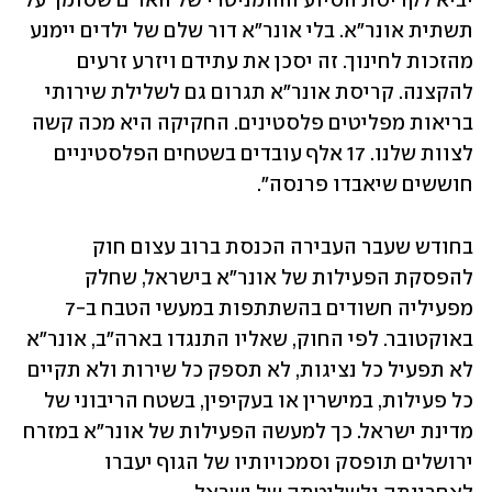
יביא לקריסת הסיוע ההומניטרי של האו"ם שסומך על 
תשתית אונר"א. בלי אונר"א דור שלם של ילדים יימנע 
מהזכות לחינוך. זה יסכן את עתידם ויזרע זרעים 
להקצנה. קריסת אונר"א תגרום גם לשלילת שירותי 
בריאות מפליטים פלסטינים. החקיקה היא מכה קשה 
לצוות שלנו. 17 אלף עובדים בשטחים הפלסטיניים 
חוששים שיאבדו פרנסה".
בחודש שעבר העבירה הכנסת ברוב עצום חוק 
להפסקת הפעילות של אונר"א בישראל, שחלק 
מפעיליה חשודים בהשתתפות במעשי הטבח ב-7 
באוקטובר. לפי החוק, שאליו התנגדו בארה"ב, אונר"א 
לא תפעיל כל נציגות, לא תספק כל שירות ולא תקיים 
כל פעילות, במישרין או בעקיפין, בשטח הריבוני של 
מדינת ישראל. כך למעשה הפעילות של אונר"א במזרח 
ירושלים תופסק וסמכויותיו של הגוף יעברו 