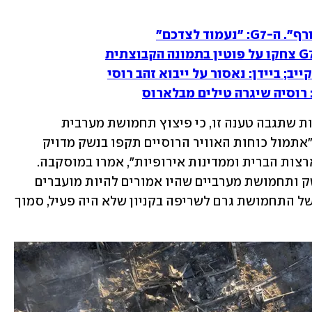
מוד לצדכם"
ב; ביידן: נאסור על ייבוא זהב רוסי
 רוסיה שיגרה טילים מבלארוס
משרד ההגנה הרוסי טען, מבלי להביא עדות שתגבה טענה זו, כי פיצוץ תחמושת מערבית 
בקרמנצ'וק הוא שהוביל לשריפה בקניון. "אתמול כוחות האוויר הרוסיים תקפו בנשק מדויק 
האנגרים עם נשק ותחמושת שהתקבל מארצות הברית וממדינות אירופיות", אמרו במוסקבה. 
"כתוצאה מהמתקפה המדויקת, נפגעו נשק ותחמושת מערביים שהיו אמורים להיות מועברים 
לכוחות האוקראיניים בדונבאס. הפיצוץ של התחמושת גרם לשריפה בקניון שלא היה פעיל, סמוך 