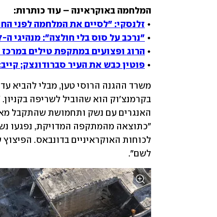
• 
זלנסקי: "לסיים את המלחמה לפני החורף". ה-G7: "נע
• 
"נרכב על סוס בלי חולצה": מנהיגי ה-G7 צחקו על פוטין בתמונה הקבוצתית
• 
הרוג ופצועים במתקפת טילים במרכז קיי
• 
פוטין כבש את העיר סברודונצק; קייב:
לשם".