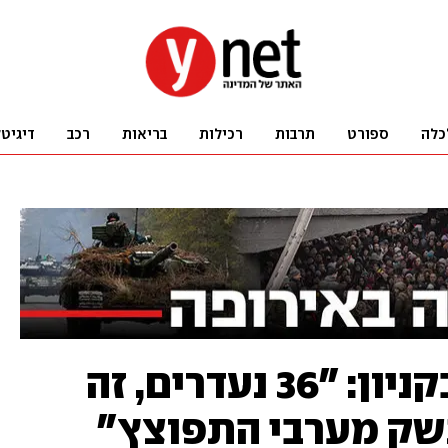
כלה
ספורט
תרבות
רכילות
בריאות
רכב
דיגיט
מחפשים ניצולים בקניון: "36 נעדרים, זה
"נשק מערבי התפוצץ"