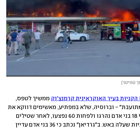
ך טוויטר
)
הקניות בעיר האוקראינית קרמנצ'וק
 ממשיך לטפס, 
 כינו זאת "מתקפה מתועבת" - וברוסיה, שלא במפתיע, מאשימים דווקא את 
אוקראינה. הרשויות באוקראינה עדכנו כי 18 בני אדם נהרגו ולפחות 60 נפצעו, לאחר שטילים 
ששוגרו ממפציצי טופולב פגעו במרכז קניות שעלה באש. ב"גרדיאן" נכתב כי 36 בני אדם עדיין 