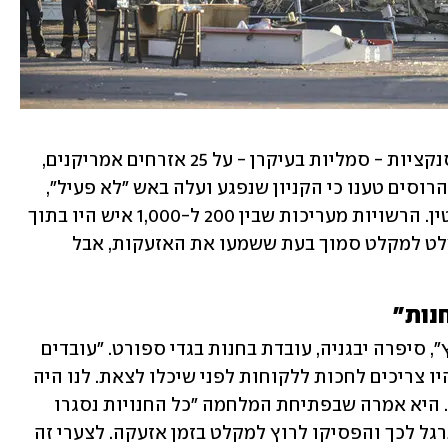
לצד זאת הודיעו היום הרוסים כי הטילו סנקציות - סמליות בעיקרן - על 25 אזרחים אמריקנים, 
בהם רעיית הנשיא ג'יל ביידן ובתם אשלי. הרוסים טענו כי הקניון שנפגע ועלה באש "לא פעיל", 
אבל עדויות מהמקום סותרות זאת לחלוטין. הרשויות מעריכות שבין 200 ל-1,000 איש היו בתוך 
הקניון אחר הצהריים. רבים הצליחו להימלט למקלט סמוך בעת ששמעו את האזעקות, אבל 
נות"
"עזבתי את הבניין שתי דקות לפני הפיצוץ", סיפרה יבגניה, עובדת בחנות בגדי ספורט. "עובדים 
בחנויות גדולות יותר, כמו בסופרמרקט, היו צריכים לחכות ללקוחות לפני שיכלו לצאת. לנו היה 
מזל כי היו לקוחות בחנות בזמן האזעקה". היא אמרה שבפתיחת המלחמה "כל החנויות נסגרו 
כשהיו אזעקות. אבל אנשים התחילו להתרגל לכך והפסיקו לרוץ למקלט בזמן אזעקה. לצערי זה 