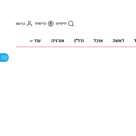
חיפוש
נגישות
כניסה
עוד
ל
לאשה
אוכל
נדל"ן
אנרגיה