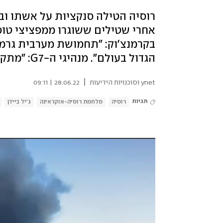
רוסיה הטילה סנקציות על אשתו ובת
בקרמנצ'וק: "תחמושת מערבית גרמה 
הגדול בעולם". מנהיגי ה-G7: "מתקפה מתועבת". לקוחה בחנות: "הכול קרס"
|
ynet וסוכנויות הידיעות
28.06.22 | 09:11
תגיות
רוסיה
מלחמת רוסיה-אוקראינה
ג'יל ביידן