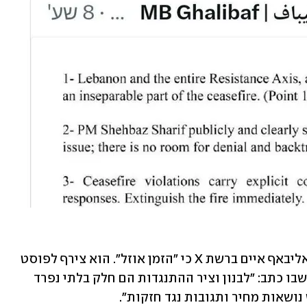
יו"ר הפרלמנט של איראן מוחמד באקר קאליבאף איים ברשת X כי "הזמן אוזל". הוא צירף לפוסט 
שלו שעון חול, ושיתף פוסט מוקדם יותר שבו כתב: "לבנון וציר ההתנגדות הם חלק בלתי נפרד 
אות מחיר ותגובות נגד חזקות".