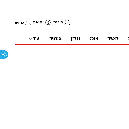
חיפוש
נגישות
כניסה
עוד
לאשה
אוכל
נדל"ן
אנרגיה