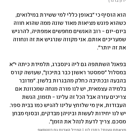
ירון ברנר
)
הוא הוסיף כי "באופן כללי למי ששירת במילואים, 
כשהוא פוגש מציאות מאוד שונה ממה שהוא חווה 
ביום-יום - רוב האנשים מחפשים אמפתיה, להרגיש 
שמעריכים אותם. אני מקווה שנרגיש את זה ונחווה 
את זה יותר".
בפאנל השתתפה גם ליה גינסברג, תלמידת כיתה י"א 
במסלול "סמסטר ראשון כבר בתיכון", שעושה קורס 
בהבעה ובכתיבה כחלק מהבגרות בלשון. "מדובר 
בלמידה עצמאית, יש לנו מורה מנחה שמכוונת אם 
צריכים עזרה אבל הכל זה עלינו - תזמון, הגשת 
העבודות, אין מי שלוחץ עלינו להגיש כמו בבית ספר. 
יש לנו יחידות לעשות וביניהן מבדקים, ובסוף מבחן 
מסכם. צריך לדעת לנהל את הזמן".
מצאתם טעות? כתבו לנו | המייל האדום גם בווטסאפ