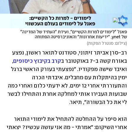
פאנל "לימודים למרות הקשיים", ועידת "העתיד של המדינה" 
של ynet, "ידיעות אחרונות" והאוניברסיטה הפתוחה
(
צילום: סנטרל הפקות
)
רב-סרן אביתר זיתוני, סטודנט לתואר ראשון, נפצע 
באורח קשה ב-7 באוקטובר ב
קרב בקיבוץ כיסופים
, 
ואיבד שישה מפקודיו. "נפצעתי בעורק הראשי ברגל 
ימין בהיתקלות עם מחבלים. איבדתי הכרה 
והתעוררתי אחרי 12 ימים. לא ידעתי כלום ואחרי כמה 
שבועות העבירו אותי למחלקה אחרת והתחילו לבשר 
לי את כל הבשורה", תיאר. 
הוא סיפר על ההחלטה להתחיל את לימודי התואר 
אחרי השיקום: "אמרתי - מה אני עושה עכשיו? יצאתי 