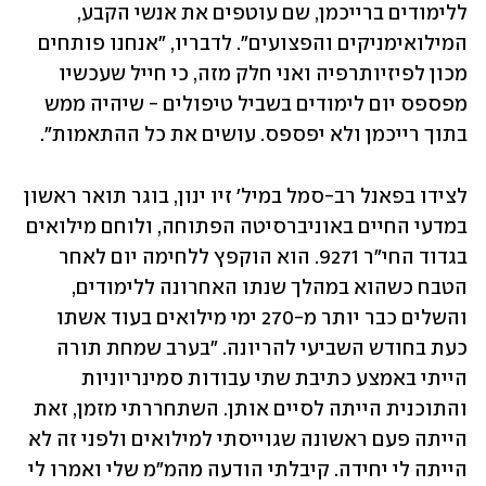
ללימודים ברייכמן, שם עוטפים את אנשי הקבע, 
המילואימניקים והפצועים". לדבריו, "אנחנו פותחים 
מכון לפיזיותרפיה ואני חלק מזה, כי חייל שעכשיו 
מפספס יום לימודים בשביל טיפולים - שיהיה ממש 
בתוך רייכמן ולא יפספס. עושים את כל ההתאמות".
לצידו בפאנל רב-סמל במיל' זיו ינון, בוגר תואר ראשון 
במדעי החיים באוניברסיטה הפתוחה, ולוחם מילואים 
בגדוד החי"ר 9271. הוא הוקפץ ללחימה יום לאחר 
הטבח כשהוא במהלך שנתו האחרונה ללימודים, 
והשלים כבר יותר מ-270 ימי מילואים בעוד אשתו 
כעת בחודש השביעי להריונה. "בערב שמחת תורה 
הייתי באמצע כתיבת שתי עבודות סמינריוניות 
והתוכנית הייתה לסיים אותן. השתחררתי מזמן, זאת 
הייתה פעם ראשונה שגוייסתי למילואים ולפני זה לא 
הייתה לי יחידה. קיבלתי הודעה מהמ"מ שלי ואמרו לי 