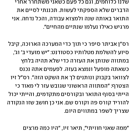
שלנו כלוחמים, וגם כל פעם כשאני משתחרר אחרי 
הדברים שלא הספקתי לעשות. תכננתי לסיים את 
התואר באותה שנה ולמצוא עבודה, והכל נדחה. אני 
מרגיש כאילו נעלמו שנתיים מהחיים".
רס"ן אביתר סיפר כי תוך כדי המערכה הארוכה, קיבל 
סיוע להשלמת מטלותיו כסטודנט: "יש מועדי ב' וג', 
במתווה שנותן את העזרה כדי שלא תהיה בלחץ 
כשאתה מופעל ונמצא בעזה. לפעמים אתה נכנס 
לצוואר בקבוק ונותנים לך את השקט הזה". רס"ל זיו 
הצטרף: "המתווה הראשוני שגובש עזר לי מאוד כי 
הייתי בסוף התואר ובקורסים מתקדמים, והייתי יכול 
להוריד קורס פה וקורס שם. אני כן חושב שזו הנקודה 
שצריך לשפר במתווים היום. 
"ממה שאני חוויתי", תיאר זיו, "היו כמה מרצים 