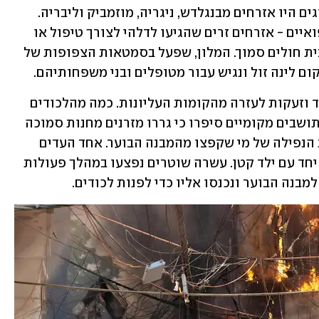
לפי דיווחים בתקשורת ההודית, בין ההרוגים היו אזרחים מבנגלדש, ניגריה, מוזמביק וליבריה. 
רבים מההרוגים והניצולים היו תיירים רפואיים - אזרחים זרים שהגיעו לדלהי לצורך טיפול או 
כדי ללוות קרובי משפחה המאושפזים בבית חולים סמוך. המלון, שפעל בסמטאות הצפופות של 
ום לינה זול ונגיש עבור מטופלים ובני משפחותיהם.
עדי ראייה תיארו דקות של כאוס, עשן כבד וזעקות לעזרה מהקומות העליונות. כמה מהלכודים 
קפצו מהחלונות כדי להימלט מהלהבות. תושבים מקומיים סיפרו כי גררו מזרנים מחנות סמוכה 
ופרסו אותם על הכביש, בניסיון לרכך את הנפילה של מי שקפצו מהמבנה הבוער. אחד העדים 
סיפר כי אישה קפצה מהקומה השלישית יחד עם ילד קטן. עשרה שוטרים נפצעו במהלך פעולות 
מבנה הבוער ונכנסו אליו כדי לפנות לכודים.