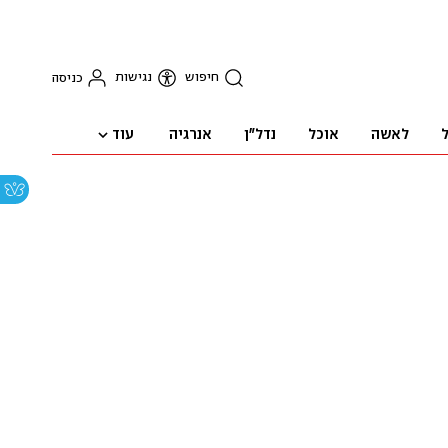
חיפוש
נגישות
כניסה
עוד
ל
לאשה
אוכל
נדל"ן
אנרגיה