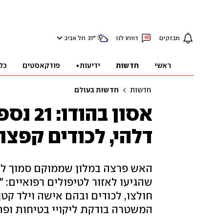
מבזקים
דווחו לנו
°
31
תל אביב
ראשי
חדשות
ידיעות+
פודקאסטים
כל
חדשות
חדשות בעולם
אסון בה
דלהי, לכודים קפצו
האש פרצה במלון שממוקם סמוך לבית
חולצו, לכודים ובהם אישה וילד קט
המשטרה בודקת ליקויי בטיחות ופ