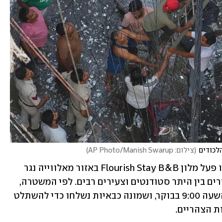
לכודים
(
צילום: AP Photo/Manish Swarup
)
השריפה פרצה בשעות הבוקר במבנה שבו פעל מלון Flourish Stay B&B באזור מאלווייה נגר 
שבדרום העיר, שכונה צפופה שבה מתגוררים בין היתר סטודנטים וצעירים רבים. לפי המשטרה, 
כוחות הכיבוי הוזעקו למקום מעט לפני השעה 9:00 בבוקר, ושמונה כבאיות נשלחו כדי להשתלט 
 הצהריים.