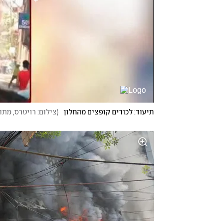
תיעוד: לכודים קופצים מהחלון
(
צילום: רויטרס, מתוך X לפי סעיף 27 א' לחוק זכויות הי