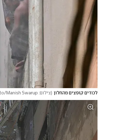
לכודים קופצים מהחלון
(
צילום: AP Photo/Manish Swarup