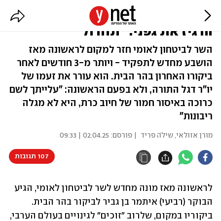
בן גביר שוב עלה להר הבית, ושוב
הרגיז את גפני: "תחדול"
השר לביטחון לאומי חזר למקום לראשונה מאז
הושבע מחדש לתפקיד - ויותר מ-3 חודשים לאחר
ביקורו האחרון בהר הבית. הוא עורר את זעמו של
יו"ר דגל התורה, ולא בפעם הראשונה: "עלייתך לשם
כרוכה באיסור חמור של חיוב כרת, היא לא מגלה
ריבונות"
מורן אזולאי
,
שילֹה פריד
| פורסם:
02.04.25 | 09:33
107 תגובות
לראשונה מאז מונה מחדש לשר לביטחון לאומי, הגיע 
הבוקר (רביעי) איתמר בן גביר לביקור בהר הבית. 
ביקוריו במקום, שלרוב "זוכים" לגינויים בעולם הערבי, 