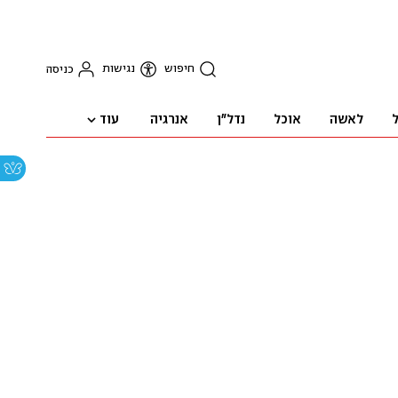
חיפוש
נגישות
כניסה
עוד
ל
לאשה
אוכל
נדל"ן
אנרגיה