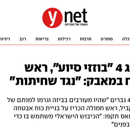
כלה
ספורט
תרבות
רכילות
בריאות
רכב
דיגיט
חמאס הוציא להורג 4 "בוזזי סיוע", ראש
במאבק: "נגד שחיתות"
רויטרס דיווחה שארגון הטרור רצח 4 גברים "שהיו מעורבים בביזה וגרמו למותם של
ל, ראש חמולה הכריז על בניית כוח אבטחה
אס תקפו: "הכיבוש הישראלי משתמש בו כדי
פנים"