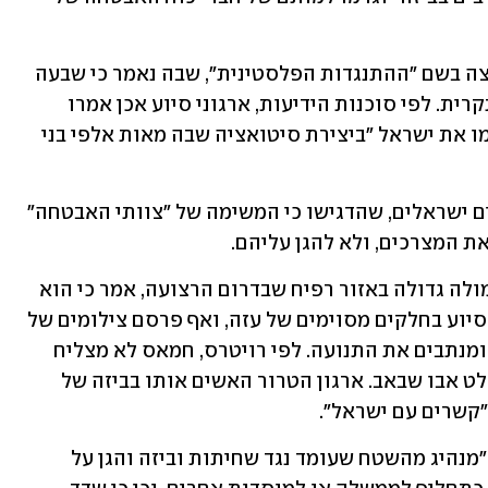
ברויטרס צוינה גם הצהרה שפרסמה קבוצה בשם "ההתנגדות הפלסטינית", שבה נאמר כי שבעה 
פלסטינים נוספים חשודים במעורבות בתקרית. לפי סוכנות הידיעות, ארגוני סיוע אכן אמרו 
שהתרחשה ביזה של משלוחים, אך האשימו את ישראל "ביצירת סיטואציה שבה מאות אלפי בני 
סוכנות הידיעות ציטטה גם בכירים צבאיים ישראלים, שהדגישו כי המשימה של "צוותי האבטחה" 
ת המצרכים, ולא להגן עליהם.
כאמור, יאסר אבו שבאב, העומד בראש חמולה גדולה באזור רפיח שבדרום הרצועה, אמר כי הוא 
בונה כוח אבטחה שיישמור על משאיות הסיוע בחלקים מסוימים של עזה, ואף פרסם צילומים של 
אנשיו החמושים מקבלים את המשלוחים ומנתבים את התנועה. לפי רויטרס, חמאס לא מצליח 
לפעול באותם חלקים של רפיח שבהם שולט אבו שבאב. ארגון הטרור האשים אותו בביזה של 
"קשרים עם ישראל".
בעמוד פייסבוק בשמו, שבו הוא מתואר כ"מנהיג מהשטח שעומד נגד שחיתות וביזה והגן על 