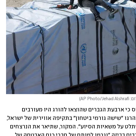
AP Photo/Jehad 
)
לפי הדיווח, אחד מהמקורות אמר לרויטרס כי ארבעת הגברים שהוצאו להורג היו מעורבים 
בתקרית שהתרחשה בשבוע שעבר, שבה נהרגו "שישה גורמי ביטחון" בתקיפה אווירית של ישראל, 
"בעוד שפעלו למנוע מחברי כנופיות להשתלט על משאיות הסיוע". המקור, שתיאר את הנרצחים 
כ"ארבעת הפושעים", טען כי הם היו מעורבים בביזה "וגרמו למותם של חברי כוח האבטחה של 