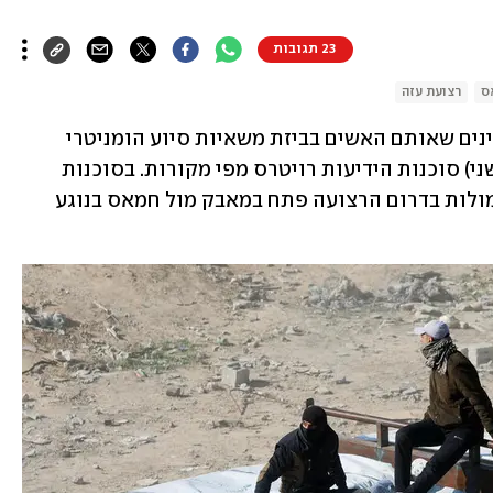
23 תגובות
ס
רצועת עזה
חמאס הוציא להורג ארבעה גברים פלסטינים שאותם האשים בביזת משאיות סיוע הומניטרי 
שהוכנסו לרצועת עזה. כך דיווחה היום (שני) סוכנות הידיעות רויטרס מפי מקורות. בסוכנות 
הידיעות צוין במקביל כי אחד מראשי החמולות בדרום הרצועה פתח במאבק מול חמאס בנוגע 