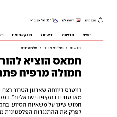
מבזקים
דווחו לנו
°
32
תל אביב
ראשי
חדשות
ידיעות+
פודקאסטים
כל
חדשות
פוליטי מדיני
פלסטינים
חמולה מרפיח פתח 
מאבטחים בתקיפה ישראלית". במקבי
חמוש שיגן על משאיות הסיוע. בחמ
לפרק את ההתנגדות הפלסטינית מב