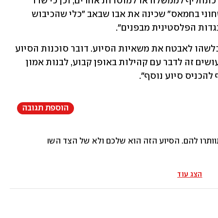
שיירות הסיוע", אבו שבאב הכחיש שפעל כתחליף לממשלה או למוסדות אחרים, וכן כי שדד 
משאיות. מנגד, ברויטרס ציטטו "בכיר ביטחוני בחמאס" שכינה את אבו שבאב "כלי שהכיבוש 
דות הפלסטינית מבפנים".
במקביל, באו"ם הכחישו כי שילמו לגורם כלשהו לאבטח את משאיות הסיוע. דובר סוכנות הסיוע 
של הארגון, OCHA, אמר כי "מה שאנחנו עושים זה לדבר עם קהילות באופן קבוע, לבנות אמון 
להכניס סיוע נוסף".
הוספת תגובה
תרו להם. הסיוע הזה הוא שלכם ולא של הצד השני. תראו להם מ
הצג עוד