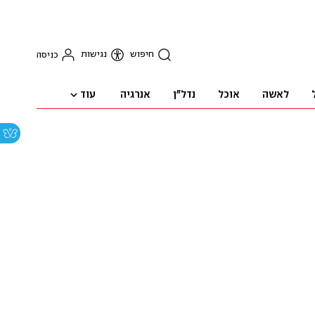
חיפוש
נגישות
כניסה
עוד
לאשה
אוכל
נדל"ן
אנרגיה