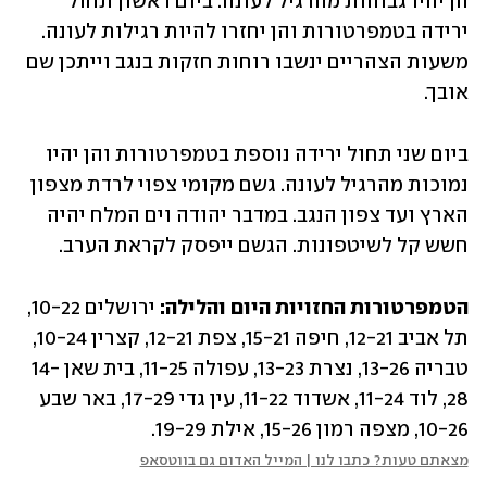
הן יהיו גבוהות מהרגיל לעונה. ביום ראשון תחול 
ירידה בטמפרטורות והן יחזרו להיות רגילות לעונה. 
משעות הצהריים ינשבו רוחות חזקות בנגב וייתכן שם 
אובך.
ביום שני תחול ירידה נוספת בטמפרטורות והן יהיו 
נמוכות מהרגיל לעונה. גשם מקומי צפוי לרדת מצפון 
הארץ ועד צפון הנגב. במדבר יהודה וים המלח יהיה 
חשש קל לשיטפונות. הגשם ייפסק לקראת הערב.
הטמפרטורות החזויות היום והלילה:
 ירושלים 10-22, 
תל אביב 12-21, חיפה 15-21, צפת 12-21, קצרין 10-24, 
טבריה 13-26, נצרת 13-23, עפולה 11-25, בית שאן 14-
28, לוד 11-24, אשדוד 11-22, עין גדי 17-29, באר שבע 
10-26, מצפה רמון 15-26, אילת 19-29.
מצאתם טעות? כתבו לנו | המייל האדום גם בווטסאפ