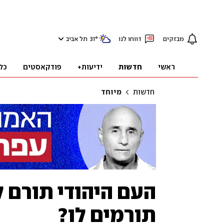
מבזקים
דווחו לנו
°
31
תל אביב
ראשי
חדשות
ידיעות+
פודקאסטים
כל
חדשות
מיוחד
העם היהודי תורם ל
תורמים לו?