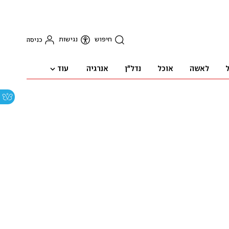
חיפוש
נגישות
כניסה
עוד
ל
לאשה
אוכל
נדל"ן
אנרגיה