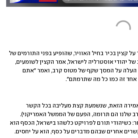
בשלב מסוים של שיחתנו יוסי אשד מספר על קצין בכיר בחיל האוויר, שהופיע בפני התורמים של 
גוף יהודי גדול באוסטרליה. סך התרומות של יהודי אוסטרליה לישראל, אמר הקצין לשומעים, 
היה בשנה שעברה כ-90 מיליון דולר. הוא העלה על המסך שקף של מטוס קרב, ואמר "אתם 
אחד זה כמו כל מה שתרמתם".
אשד לא פירט את ההקשר המדויק של האמירה הזאת, שנשמעת קצת מעליבה בכל הקשר 
(ומתעלמת בקלילות מזה שגם מטוסי הקרב שלנו הם תרומה, הפעם של הממשל האמריקני). 
ההקשר שבו הוא שם את הדברים הוא אחר: כשיהודי תורם לפרויקט כלשהו בישראל, הכסף הוא 
שרים אחרים שבהם מדברים על כסף, הוא על יחסים.