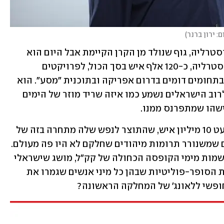
ם: ירון ברנר
)
אשד הוא שליח גיוס משאבים של JNF אוסטרליה, גוף שנולד מן הקרן הקיימת אבל היום הוא 
עצמאי, ואוסף תרומות מקהילת יהודי אוסטרליה, כ-120 אלף איש בסך הכול, לפרויקטים 
חינוכיים וחברתיים בישראל. לפני כן עבד בתחומים דומים בדרום אפריקה ובתוכנית "מסע". הוא 
מכיר מבפנים ולעומק את העולם הזה, שלרוב הישראלים נשמע כמו איזה שריד מוזר של הימים 
מישהו שמתפרנס ממנו.
זו באמת שאלה כבדה, למה מדינה של כמעט 10 מיליון איש, שהתוצר לנפש שלה מתחרה בזה של 
מדינות מתקדמות, עוד צריכה מנגנון שלם שמשנורר תרומות מיהודים שחלקם לא היו פה מעולם. 
מה זה בכלל "המוסדות הלאומיים", עם השמות מימי הקופסה הכחולה של קק"ל, מושג שישראלי 
מתחת לגיל 50 לא ראה בעיניים, והבחירות הסופר-פוליטיות שבהן כל מיני אנשים שגמרו את 
חופשי ללאונג' של המחלקה הראשונה?