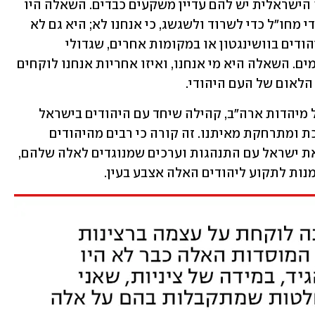
הימים האלה חלפו, כידוע, אם כי בתודעה הישראלית יש להם עדיין משקעים כבדים. השאלה היו 
היא לא אם אנחנו צריכים את הכסף היהודי מחו"ל כדי לשרוד ולשגשג, כי אנחנו לא; היא גם לא 
השאלה של ההשפעה המיתולוגית של היהודים בוושינגטון או במקומות אחרים, שגדולי 
המאמינים בה היום הם גם גדולי האנטישמים. השאלה היא מי אנחנו, ואיזו אחריות אנחנו לוקחים 
הלאום של העם היהודי.
היא תקפה שבעתיים בעידן שבו חלק גדול מיהדות ארה"ב, קהילה שיחד עם היהודים בישראל 
מהווה כ-80% מכל היהודים בעולם, הולכת ומתרחקת מאיתנו. זה קורה כי רבים מהיהודים 
בארה"ב, בוודאי הצעירים שבהם, מזהים את ישראל עם התנהגות וערכים שמנוגדים לאלה שלהם, 
ות לתקוע ליהודים האלה אצבע בעין.