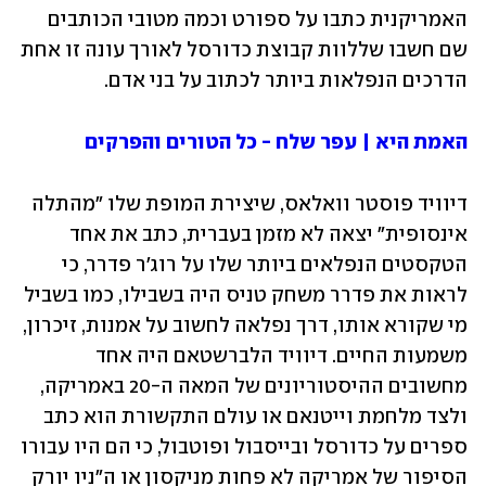
האמריקנית כתבו על ספורט וכמה מטובי הכותבים 
שם חשבו שללוות קבוצת כדורסל לאורך עונה זו אחת 
הדרכים הנפלאות ביותר לכתוב על בני אדם.
האמת היא | עפר שלח - כל הטורים והפרקים
דיוויד פוסטר וואלאס, שיצירת המופת שלו "מהתלה 
אינסופית" יצאה לא מזמן בעברית, כתב את אחד 
הטקסטים הנפלאים ביותר שלו על רוג'ר פדרר, כי 
לראות את פדרר משחק טניס היה בשבילו, כמו בשביל 
מי שקורא אותו, דרך נפלאה לחשוב על אמנות, זיכרון, 
משמעות החיים. דיוויד הלברשטאם היה אחד 
מחשובים ההיסטוריונים של המאה ה-20 באמריקה, 
ולצד מלחמת וייטנאם או עולם התקשורת הוא כתב 
ספרים על כדורסל ובייסבול ופוטבול, כי הם היו עבורו 
הסיפור של אמריקה לא פחות מניקסון או ה"ניו יורק 