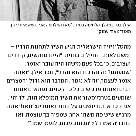
אילן בכר במהלך הלחימה בסיני. "מאז המלחמה אני נושא איתי יגון 
מאוד־מאוד עמוק"
מהטלוויזיה הישראלית הגיע השיר לתחנות הרדיו – 
ומשם לאוזני החיילים בחזית. "היינו מותשים, קודרים 
ועצובים, כי בכל פעם מישהו היה עובר ואומר: 
'שמעתם? זה נהרג וההוא נהרג'", נזכר אילן. "ואתה 
אומר לעצמך, 'זה לא נגמר'. המדבר הוא גדול והמצרים 
רבים ואנחנו מרגישים כל כך קטנים. ופתאום אנחנו 
שומעים בטרנזיסטור את השיר המופלא הזה, 'לו יהי'. 
אני זוכר אותנו יושבים על החול ואומרים: 'וואו!' אתה 
מרגיש שיש פה משהו אחר, שמפיח בך עוצמה. ואז 
החבר'ה אמרו לי: 'תכתוב מכתב לנעמי שמר'".