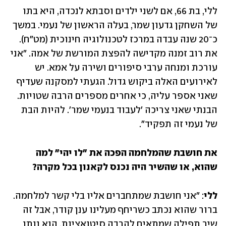
ללי, בת 66, אם לשני ילדים וסבתא לנכדה, היא בתו 
של השחקן גדעון שמר, בעלה הראשון של נעמי. במשך 
כ־20 שנה עבדה במרכז לטכנולוגיה חינוכית (מט"ח). 
את רוב זמנה מקדישה להפצת המורשת של אמה. "אני 
עורכת ומנחה ערבי סיפורים ושירה על אמא. יש 
לאירועים האלה ביקוש גדול. הגעתי למסקנה שעדיף 
שאני אספר עליה, כי אחרים מספרים הרבה שטויות. 
הבנתי שאני צריכה 'לעבוד בנעמי שמר'. להיות הבת 
של נעמי זה תפקיד".
את חושבת שהמלחמה הפכה את "לו יהי" למה 
שהוא, או שהשיר היה נכנס לקאנון בכל מקרה?
ללי
: "אני חושבת שמתחברים אליו בלי קשר למלחמה. 
ברור שהוא נכתב כשריחף מעלינו ענן קודר, אבל זה 
שיר תפילה שמתאים להרבה סיטואציות. הוא נותן 