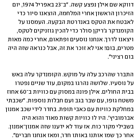
דווקא שם אילן נפצע קשה. "ב־23 באפריל 1974, יום 
הזיכרון הראשון אחרי המלחמה, הוצאנו סיור כדי 
לאבטח את הטקס באנדרטת הבקעה. העמסנו על 
הקומנדקר ג'ריקן סולר כדי להכין גוזניקים לטקס, 
ויצאנו לדרך. אנחנו נוסעים ופתאום, אחרי כמה מאות 
מטרים, בום! אני לא זוכר את זה, אבל כנראה שזה היה 
בום רציני".
התברר שהרכב עלה על מוקש. הקומנדקר עלה באש 
על נוסעיו. שלושה נהרגו במקום, עוד שניים נפטרו 
בבית החולים. אילן פונה במסוק עם כוויות ב־60 אחוז 
משטח גופו, עם שבר בגב ועם חבלות נוספות. "שכבתי 
במחלקת כוויות עם כאבי תופת. בחדר לידי שכב אמנון 
אברמוביץ'. היו לו כוויות קשות מאוד והוא היה 
בשבילי מקור כוח. אז עוד לא ידענו שזה אמנון־אמנון. 
אחר כך שמו אותנו באותו חדר, ומאז אנחנו חברים".