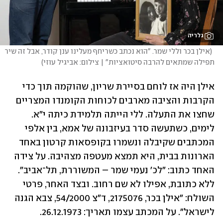
גלריה
(
אילן בכר וללי שמר. "הוא נכתב כשריחף מעלינו ענן קודר, אבל זה שיר 
תפילה שמתאים להרבה סיטואציות" | צילום: אביגיל עוזי
)
אילן היה אז לוחם בסיירת שריון, שהוקמה תוך כדי 
הקרבות והציבה מארבים לכוחות הקומנדו המצריים 
שחצו את התעלה. ללי הייתה תלמידת כיתה י"א. 
לימים, כשתעשה סדר בעיזבונה של אמא, בין אלפי 
המכתבים שקיבלה ונשמרו בקופסאות קרטון באחד 
הארונות בבית, היא תמצא מעטפה מצהיבה. על צידה 
האחד כתוב: "לכ' נעמי שמר – המשוררת, תל־אביב". 
ללא כתובת, אפילו לא שם רחוב. ובצד האחר, פרטי 
השולח: "אילן בכר, 2175076, ד"צ 54/2000, צבא הגנה 
לישראל". על המכתב עצמו תאריך: 26.12.1973. 