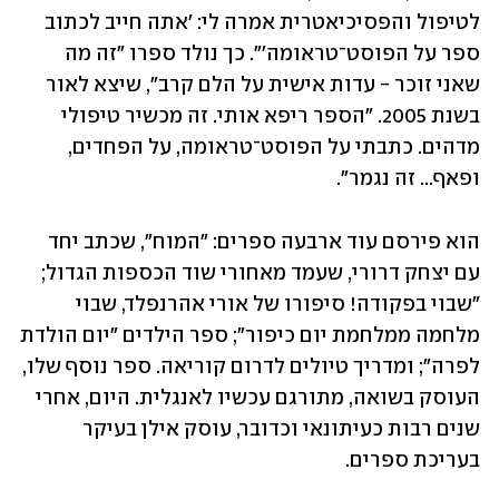
לטיפול והפסיכיאטרית אמרה לי: 'אתה חייב לכתוב 
ספר על הפוסט־טראומה'". כך נולד ספרו "זה מה 
שאני זוכר - עדות אישית על הלם קרב", שיצא לאור 
בשנת 2005. "הספר ריפא אותי. זה מכשיר טיפולי 
מדהים. כתבתי על הפוסט־טראומה, על הפחדים, 
ופאף... זה נגמר".
הוא פירסם עוד ארבעה ספרים: "המוח", שכתב יחד 
עם יצחק דרורי, שעמד מאחורי שוד הכספות הגדול; 
"שבוי בפקודה! סיפורו של אורי אהרנפלד, שבוי 
מלחמה ממלחמת יום כיפור"; ספר הילדים "יום הולדת 
לפרה"; ומדריך טיולים לדרום קוריאה. ספר נוסף שלו, 
העוסק בשואה, מתורגם עכשיו לאנגלית. היום, אחרי 
שנים רבות כעיתונאי וכדובר, עוסק אילן בעיקר 
בעריכת ספרים.