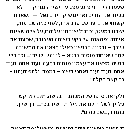
שעמדו לידך, ולפתע מפגיעה ישירה נמחקו – ולא 
בכינו. פני הורים ואחים שיקיריהם נפלו – ונשארנו 
קשוחי פנים. עד ש... ערב אחד, לפני כמה שבועות, 
ישבנו במעגל, וכרגיל שוחחנו עליהם, על אלה שאינם 
איתנו. ופתאום, על רקע השיחה העצובה, שמענו את 
שירך – ובכינו. הרגשנו כאילו מצאנו את התשובה 
למה שאנחנו מנסים לבטא – לו יהי... לו יהי... וכך, בלי 
בושה, מצאנו את עצמנו מוחים דמעה. ועוד אחת, ועוד 
אחת, ועוד ועוד. ואחרי השיר – דממה. ולהפתעתנו - 
גם קצת הקלה".
ולקראת סופו של המכתב – בקשה. "אם לא יקשה 
עלייך לשלוח לנו את מילות השיר בכתב ידך שלך. 
בתודה, בשם כולם".
זו הפעם ראשונה שהם נפגשים, וכשאילן מקריא את 