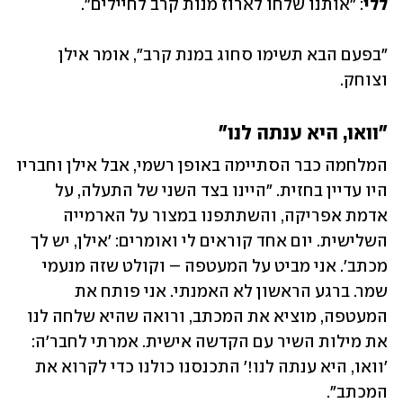
ללי
: "אותנו שלחו לארוז מנות קרב לחיילים".
"בפעם הבא תשימו סחוג במנת קרב", אומר אילן 
וצוחק.
"וואו, היא ענתה לנו"
המלחמה כבר הסתיימה באופן רשמי, אבל אילן וחבריו 
היו עדיין בחזית. "היינו בצד השני של התעלה, על 
אדמת אפריקה, והשתתפנו במצור על הארמייה 
השלישית. יום אחד קוראים לי ואומרים: 'אילן, יש לך 
מכתב'. אני מביט על המעטפה – וקולט שזה מנעמי 
שמר. ברגע הראשון לא האמנתי. אני פותח את 
המעטפה, מוציא את המכתב, ורואה שהיא שלחה לנו 
את מילות השיר עם הקדשה אישית. אמרתי לחבר'ה: 
'וואו, היא ענתה לנו!' התכנסנו כולנו כדי לקרוא את 
המכתב".