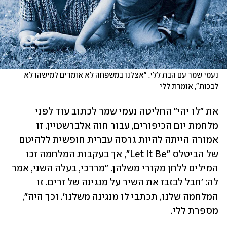
נעמי שמר עם הבת ללי. "אצלנו במשפחה לא אומרים למישהו לא 
לבכות", אומרת ללי
את "לו יהי" החליטה נעמי שמר לכתוב עוד לפני 
מלחמת יום הכיפורים, עבור חוה אלברשטיין. זו 
אמורה הייתה להיות גרסה עברית חופשית ללהיטם 
של הביטלס "Let It Be", אך בעקבות המלחמה זכו 
המילים ללחן מקורי משלהן. "מרדכי, בעלה השני, אמר 
לה: 'חבל לבזבז את השיר על מנגינה של זרים. זו 
המלחמה שלנו, תכתבי לו מנגינה משלנו'. וכך היה", 
מספרת ללי.