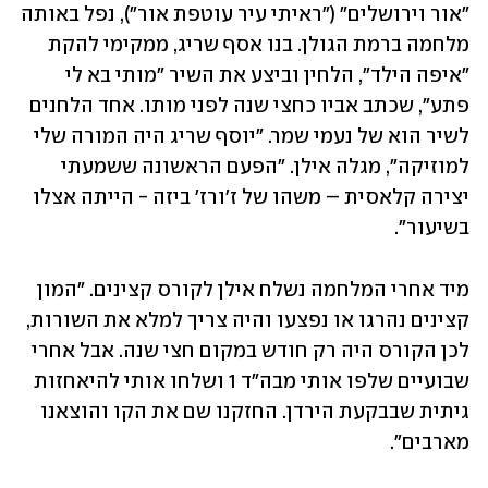
"אור וירושלים" ("ראיתי עיר עוטפת אור"), נפל באותה 
מלחמה ברמת הגולן. בנו אסף שריג, ממקימי להקת 
"איפה הילד", הלחין וביצע את השיר "מותי בא לי 
פתע", שכתב אביו כחצי שנה לפני מותו. אחד הלחנים 
לשיר הוא של נעמי שמר. "יוסף שריג היה המורה שלי 
למוזיקה", מגלה אילן. "הפעם הראשונה ששמעתי 
יצירה קלאסית – משהו של ז'ורז' ביזה - הייתה אצלו 
בשיעור".
מיד אחרי המלחמה נשלח אילן לקורס קצינים. "המון 
קצינים נהרגו או נפצעו והיה צריך למלא את השורות, 
לכן הקורס היה רק חודש במקום חצי שנה. אבל אחרי 
שבועיים שלפו אותי מבה"ד 1 ושלחו אותי להיאחזות 
גיתית שבבקעת הירדן. החזקנו שם את הקו והוצאנו 
מארבים".