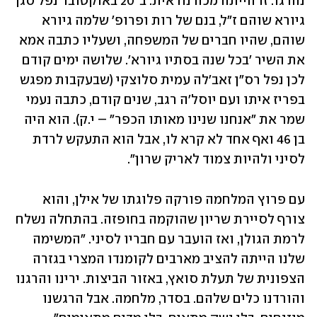
נהרגו. זו הייתה מכה נוראית. ב־20 באוקטובר נפל סגן 
גיורא שוהם ז"ל, בנם של רות ופרופ' שלמה גיורא 
שוהם, שהיו חברים של המשפחה, ושעליו כתבה אמא 
את השיר 'בכל שנה בסתיו גיורא'. שלושה ימים קודם 
לכן נפל רס"ן זאב'לה עמית סלוצקי (שבעקבות מפגש 
בפריז איתו ועם יוסל'ה רגב, שנים קודם, כתבה נעמי 
שמר את "אנחנו שנינו מאותו הכפר" – י.ק). הוא היה 
בן 46 ואף אחד לא קרא לו, אבל הוא התעקש לרדת 
לסיני ולהיות צמוד לאריק שרון".
עם פרוץ המלחמה פורקה פלוגתו של אילן, והוא 
צורף לסיירת שריון שהוקמה בחופזה. בהתחלה נשלח 
לרמת הגולן, ואז הועבר עם חבריו לסיני. "המשימה 
שלנו הייתה להציב מארבים לקומנדו המצרי בגזרה 
הצפונית של תעלת סואץ, באזור הביצות. ירינו והרגנו 
והורדנו כלים שלהם. בסדר, מלחמה. אבל הרגשנו 