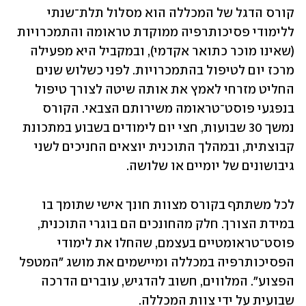
קורס הדגל של המכללה הוא מסלול תלת־שנתי 
ללימודי פסיכותרפיה ממוקדת טראומה והתמכרויות 
(שאינו מוכר כתואר אקדמי), ובמקביל היא מפעילה 
מרכז יום לטיפול בהתמכרויות. לפני כשלוש שנים 
החליט מזרחי לאמץ את אותה שיטה לצורך טיפול 
בנפגעי פוסט־טראומה משירותם הצבאי. הקורס 
נמשך 30 שבועות, חצי יום לימודים בשבוע במתכונת 
קבוצתית, ובמהלך התוכנית יוצאים החניכים לשני 
גיבושונים של יומיים או שלושה. 
לכל משתתף בקורס מצוות חונך אישי שתומך בו 
במידת הצורך. חלק מהחונכים הם בוגרי התוכנית, 
פוסט־טראומטיים בעצמם, שהחלו את לימודי 
הפסיכותרפיה במכללה ומיישמים את מושג "המטפל 
הפצוע". המלווים, חשוב להדגיש, עוברים הדרכה 
שבועית על ידי צוות המכללה. 