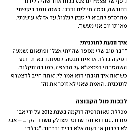
נוסף של פצמ"רים פגע בכוח אחר שהיה לידנו 
בחורשה, וכמה חיילים נהרגו. כשזה נגמר ביקשתי 
מהרס"פ להביא לי טבק לגלגול. עד אז לא עישנתי, 
מאותו יום אני מעשן".
איך הגעת לתוכנית?

"חבר טוב שלי מספר שהייתי אצלו ופתאום נשמעה 
דפיקה בדלת או איזו חבטה. לטענתו, באותו רגע 
השתטחתי בפזצט"א על הרצפה, כמו בהיתקלות. 
כשראה איך הגבתי הוא אמר לי: 'אתה חייב להצטרף 
לתוכנית'. האמת שאני לא זוכר את זה".
לבכות מול הקבוצה
מכללת טאותרפיה הוקמה בשנת 2012 על ידי אבי 
מזרחי. גם הוא חזר שרוט ומצולק משדה הקרב – אבל 
לא בלבנון או בעזה אלא בבית וברחוב. "גדלתי 