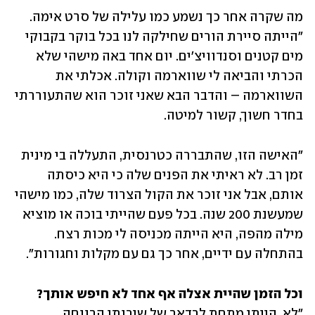
מה שקרה אחר כך נשמע כמו עלילה של סרט אימה. 
"הייתה סיירת הורים שחילקה לנו בכל בוקר בקבוקי 
מים קטנים וסנדוויצ'ים. יום אחד באה מישהי שלא 
הכרתי והביאה לי שווארמה וקולה. אכלתי את 
השווארמה – והדבר הבא שאני זוכר הוא שהתעוררתי 
בחדר חשוך, קשור למיטה. 
"האישה הזו, שהתבררה כטרנסית, התעללה בי מינית 
זמן רב. לא ראיתי את הפנים שלה כי היא כיסתה 
אותם, אבל אני זוכר את הקול הצרוד שלה, כמו מישהי 
שמעשנת 200 שנה. בכל פעם שהייתי בוכה או מוציא 
מילה מהפה, היא הייתה מכניסה לי מכות רצח. 
בהתחלה עם ידיים, אחר כך גם עם מקלות וחגורות".   
וכל הזמן שהיית אצלה אף אחד לא חיפש אותך?

"לא. הייתי מתחת לרדאר של שירותי הרווחה, 