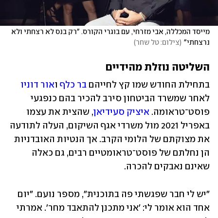
מייסד המכללה, אבי מזרחי, עם בוגרי הקורס. "רק בנס לא רצחתי ולא 
נרצחתי"
(
צילום: טל שחר
)
השליטה נוזלת מהידיים
בתחילת החודש שמו קץ לחייהם 
בר כלף
 ו
אור דוניו
לאחר שמשרד הביטחון סירב להכיר בהם כנפגעי 
פוסט־טראומה. 
איציק סעידיאן
, שהצית את עצמו 
באפריל 2021 מול משרדי אגף השיקום, העלה לתודעה 
את מצוקתם של הלומי הקרב. אך הנטיות האובדניות 
הן נחלתם של פוסט־טראומטיים רבים, גם כאלה 
שאינם נאבקים להכרה.    
"יש לי חבר שפגשתי פה בתוכנית", מספר נועם. "יום 
אחד הוא אומר לי: 'אני מתכנן להתאבד מחר'. אמרתי 