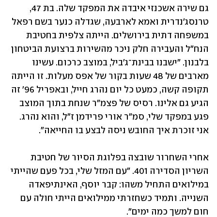
גם שירה אשכנזי איבדה את המפקד שלה. בת 47, 
טרנסג'נדרית ואמא לארבעה, שגדלה כנער בשם רפאל 
במשפחה דתית בירושלים. הייתה צלפית בחטיבת 
הנח"ל והעבירה חלק ניכר מהשירות ברצועת הביטחון 
בלבנון. "ישבנו בבינת־ג'ביל, במוצב כרכום. עשינו 
מארבים של 48 שעות בקור של אפס מעלות. זו הייתה 
תקופה קשה, כמעט כל יום נהרג חייל, ובאפריל 96' זה 
הגיע גם אלינו. רסיס של פצמ"ר שנחת בתוך המוצב 
פגע במפקד שלי, סמ"ר אורי פרידמן ז"ל, והוא נהרג. 
אני זוכרת איך החובש ניסה לבצע בו החייאה". 
אחרי השחרור שובצה בפלוגת הסיור של חטיבת 
השריון הסדירה 401. "עם המזל שלי, בכל פעם שהייתי 
במילואים התחיל משהו: קבר יוסף, האינתיפאדה 
השנייה. ותמיד כשחזרתי ממילואים הייתי חולה עם 
חום למשך כמה ימים".