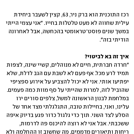
רכז התוכנית הוא ברק ניר, 63, קצין לשעבר ביחידת 
עילית שחווה לא מעט טלטלות בחייו. "אני עצמי הייתי 
במשך שנים פוסט־טראומטי בהכחשה, אבל לאחרונה 
הודיתי בזה".
איך זה בא לביטוי?

"חרדה חברתית, חיים לא מנוהלים, קשיי שינה, לצפות 
תמיד לרע מכל. אף פעם לא לשבת עם הגב לדלת, שלא 
יפתיעו אותי. אני לא יכול להצביע על אירוע ספציפי 
שהוביל לזה, למרות שהייתי על סף מוות כמה פעמים. 
במלחמת לבנון הראשונה למשל, צלפים סורים ירו 
עלינו, ואני, בחיילות טובה, התגלגלתי מצד אחד של 
הסלע לצד השני. תוך כדי גלגול כדור פגע בדיוק איפה 
ששכבתי. אבל אני לא רוצה להיכנס פה לדרמות, 
ריחות ותיאורים מדממים. מה שחשוב זו ההחלמה ולא 