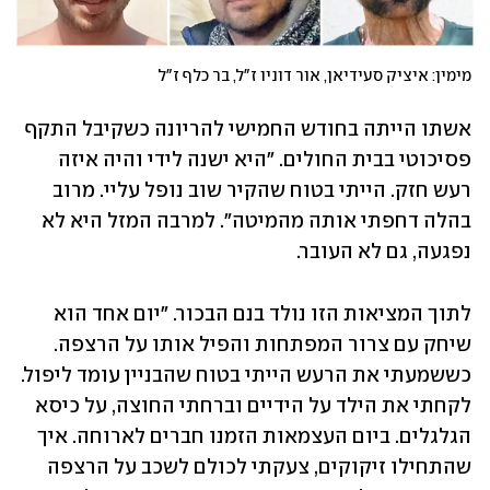
מימין: איציק סעידיאן, אור דוניו ז"ל, בר כלף ז"ל
אשתו הייתה בחודש החמישי להריונה כשקיבל התקף 
פסיכוטי בבית החולים. "היא ישנה לידי והיה איזה 
רעש חזק. הייתי בטוח שהקיר שוב נופל עליי. מרוב 
בהלה דחפתי אותה מהמיטה". למרבה המזל היא לא 
נפגעה, גם לא העובר.
לתוך המציאות הזו נולד בנם הבכור. "יום אחד הוא 
שיחק עם צרור המפתחות והפיל אותו על הרצפה. 
כששמעתי את הרעש הייתי בטוח שהבניין עומד ליפול. 
לקחתי את הילד על הידיים וברחתי החוצה, על כיסא 
הגלגלים. ביום העצמאות הזמנו חברים לארוחה. איך 
שהתחילו זיקוקים, צעקתי לכולם לשכב על הרצפה 