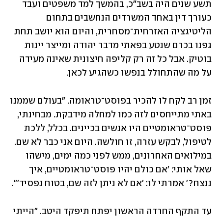
תשע שנים היה בשב"כ, בהמשך למד משפטים ועבד 
כעורך דין באחד המשרדים הנחשבים בתחום 
הליטיגציה האזרחית־מסחרית, והיום הוא יושב תחת 
גפנו בכרם שנטע בפאתי מדבר יהודה ומייצר יינות 
בוטיק. אבל כל זה רק קליפה חיצונית שאינה מעידה 
על מה שהתחולל בנפשו כשהגיע לכאן. 
זמן רב לקח לו להכיר בפוסט־טראומה. "בעולם שממנו 
באתי מתייחסים לזה כמו למחלה מידבקת. מבחינתי, 
פוסט־טראומטיים היו אנשים בכיינים. בכלל, ללכת 
לטיפול, לבקש עזרה, זו חולשה. היום אני כבר לא שם. 
במילואים האחרונים, ממש לפני כמה ימים, מישהו 
שאל אותי: 'אם כולם יהיו פוסט־טראומטיים, איך 
ננצח?' אמרתי לו: 'אם לא ניתן לזה שם, בטוח נפסיד'". 
עד התקף החרדה הראשון יפתח תיפקד היטב. "הייתי 