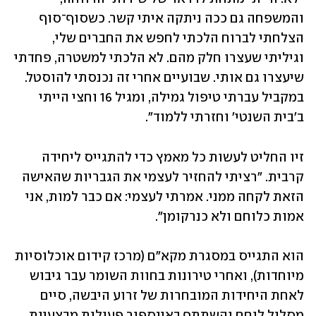
והמשפחה גם ככה ניתקה איתי קשר. כשסוף־סוף 
הצלחתי לברוח הלכתי לחפש את החברים שלי, 
וגיליתי שעצרו חלק מהם. לא הלכתי למשטרה, פחדתי 
שיעצרו גם אותי. שבועיים אחרי זה נכנסתי להוסטל. 
במקביל עברתי טיפול גמילה, ומגיל 16 וחצי הייתי 
ב'בית השנטי' וחזרתי ללמוד".
זיו החליט לעשות כל מאמץ כדי להתגייס ליחידה 
קרבית. "רציתי להחזיר לעצמי את הגבריות שהאישה 
הזאת לקחה ממני. אמרתי לעצמי: אם כבר למות, אני 
אמות כלוחם ולא כנרקומן".
הוא התגייס במסגרת מקא"ם (מרכז קידום אוכלוסיות 
מיוחדות), ואחרי טירונות בחוות השומר עבר גיבוש 
לאחת היחידות המובחרות של זרוע היבשה, סיים 
מסלול לוחם והשתתף באינספור פעולות מבצעיות. 