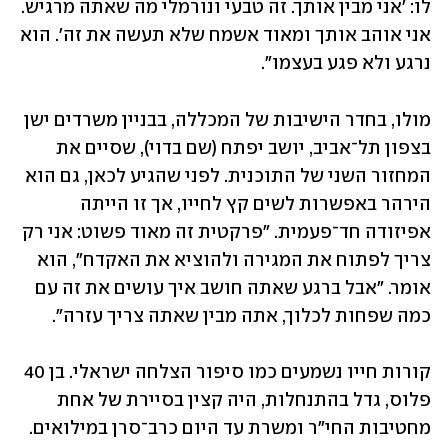
לו: 'אני מבין אותך. זה טבעי ונורמלי מה שאתה מרגיש. 
אני אוהב אותך ומאוד אשמח שלא תעשה את זה'. הוא 
נרגע ולא פגע בעצמו".
מולו, בחדר הישיבות של המכללה, בבניין משרדים ישן 
בצפון תל־אביב, יושב יפתח (שם בדוי), שסיים את 
המחזור השני של התוכנית. לפני שהגיע לכאן, גם הוא 
הירהר באפשרות לשים קץ לחייו, אך זו הייתה 
אפיזודה חד־פעמית. "פרקטית זה מאוד פשוט: אני רק 
צריך לפתוח את המגירה ולהוציא את האקדח", הוא 
אומר. "אבל ברגע שאתה חושב איך עושים את זה עם 
כמה שפחות לכלוך, אתה מבין שאתה צריך עזרה".
קורות חייו נשמעים כמו סיפור הצלחה ישראלי. בן 40 
פלוס, גדל בהתנחלות, היה קצין בסיירת של אחת 
מחטיבות החי"ר ומשרת עד היום כרב־סרן במילואים. 