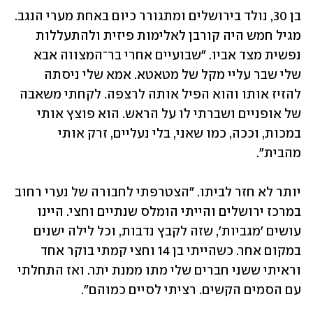
בן 30, נולד בירושלים ומתגורר כיום באחת מערי הנגב. 
מגיל חמש היה קורבן לאלימות פיזית ולהתעללות 
נפשית מצד אביו. "שבועיים אחרי בר־המצווה אבא 
שלי שבר עליי מקל של מטאטא. אמא שלי ניסתה 
להזיז אותו והוא הפיל אותה לרצפה. לקחתי משאבה 
של אופניים ושברתי לו על הראש. הוא פוצץ אותי 
במכות, וככה, כמו שאני, בלי נעליים, זרק אותי 
מהבית".
יותר לא חזר לביתו. "הצטרפתי לחבורה של נערי רחוב 
במרכז ירושלים והייתי הומלס שנתיים וחצי. היינו 
עושים 'מגביות', שזה לקבץ נדבות, וכל לילה ישנים 
במקום אחר. כשהייתי בן 14 וחצי קמתי בוקר אחד 
וראיתי ששני חברים שלי מתו ממנת יתר. ואז התחלתי 
עם הסמים הקשים. רציתי לסיים כמוהם".