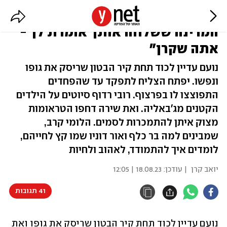
"כל בן אדם רוצה שיראו אותו, ופה
המדינה ששלחה אותך אומרת לך -
אתה שקרן"
נועם עדיין לכוד תחת קיר הבטון שריסק את גופו
ונפשו. יפתח הצליח לתפקד עד שהפחדים
התפוצצו לו בפרצוף. רובי רדוף סיוטים על הילדים
הקטנים מג'באליה. ואת שירה דחפו הטראומות
מצוק איתן להתמכרות לסמים. הלומי קרב,
שמבינים למה בר כלף ואור דוניו שמו קץ לחייהם,
לומדים איך להתמודד, לאהוב ולחיות
יואב קרן
| עודכן:
18.08.23 | 12:05
41 תגובות
נועם עדיין לכוד תחת קיר הבטון שריסק את גופו ואת 