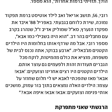
הולך. תזזיתי ברמות אחרות", הוא מספר.
רובי, 56, תושב אריאל ואב לילד אוטיסט ברמת תפקוד 
נמוכה, שירת כלוחם בגבעתי. באפריל 88' איבד את 
מפקדו הנערץ, סא"ל שמוליק אדיב ז"ל, שנהרג בקרב 
עם מחבלים בהר דב. "הוא היה בשבילי כמו אבא", 
מספר רובי. אבל מה שרדף אותו בחלומות היו הילדים 
הקטנים מג'באליה. "ארבע בבוקר, אתה נכנס לבית של 
משפחה, מוציא את כולם מהמיטות, לוקח מכל 
הגברים תעודות זהות ולפעמים גם עוצר אותם. 
הילדים הקטנים היו רצים אחרינו וצועקים: 'אבא! 
אבא!' מאז שהפכתי לאבא יש לי חלום שחוזר על 
עצמו: הילדים האלה נמצאים בתוך בור עמוק, מושכים 
אותי פנימה וצועקים: אבא! אבא! איפה אבא?"
הרגשתי שאני מתפרקת