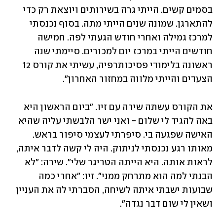
בסמים קשים. הייתי גרה בשירותים ויוצאת רק כדי 
להתארגן. שמונה שנים הייתי מתה. בסוף נכנסתי 
למרכז גמילה ואחרי חודש הגעתי לפה. חמישה 
חודשים הייתי במרכז יום למכורים. סיימתי שנה 
ראשונה בלימודי פסיכותרפיה, עשיתי את קורס 12 
הצעדים והייתי מלווה במחזור האחרון". 
את הקורס עשתה שירה עם זיו. "ביום הראשון היא 
באה להגיד לי שלום - ואני ישר הלבשתי עליה שהיא 
האישה שפגעה בי. סיפרתי לעצמי סיפור בראש. 
מאותו רגע נכנסתי לניתוק. היה לי קשה לדבר איתה, 
לראות אותה. היא הייתה הטריגר שלי". שירה: "לא 
הבנתי למה הוא מתרחק ממני". זיו: "אחרי כמה 
שבועות ישבתי איתה לשיחה, הסברתי לה את העניין 
ושאין לי שום דבר נגדה".