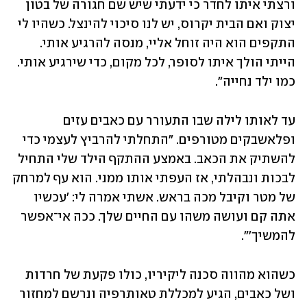
ורצתי איתו לחדר כי ידעתי שיש שם חגורה של בטון 
יצוק ואם הבית יקרוס, יש לנו סיכוי להינצל. כשהיו לי 
התקפים הוא היה זוחל אליי, מנסה להרגיע אותי. 
הייתי הולך איתו לסופר, לכל מקום, כדי שירגיע אותי. 
כמו ילד נחייה".  
עד לאותו לילה שבו התעורר עם כאבים עזים 
ופלאשבקים מטורפים. "התחלתי להרביץ לעצמי כדי 
להשתיק את הכאב. באמצע ההתקף הילד שלי התחיל 
לבכות ונבהלתי, אז העפתי אותו ממני. הוא עף למרחק 
של מטר וקיבל מכה בראש. אשתי אמרה לי: 'עכשיו 
אתה קם ועושה משהו עם החיים שלך. ככה אי־אפשר 
להמשיך'".
כשהוא מהווה סכנה ליקיריו, כולו פקעת של חרדות 
ושל כאבים, הגיע למכללת טאותרפיה ונרשם למחזור 