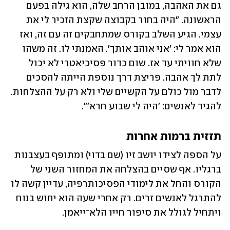
גם את האהבה, במובן הרחב שלה, הוא גילה בפעם 
הראשונה. "היה בחור בקבוצה שקצת הזכיר לי את 
עצמי. הגיע השלב בקורס שמתחבקים זה עם זה, ואז 
הוא אמר לי: 'אני אוהב אותך'. האמנתי לו. זה משהו 
שלא חוויתי עד אז. שום כדור פסיכיאטרי לא יכול 
לתת לך אהבה. פריצת דרך נוספת הייתה להסכים 
לדבר מול כולם על הקשיים שלי ולא רק על ההצלחות. 
להגיד לאנשים: 'היה לי שבוע חרא'".
תזזית ברמות אחרות
על הספה לצידו יושב זיו (שם בדוי) ומתופף בעצבנות 
ברגליו. אף שסיים בהצלחה את המחזור השני של 
הקורס והחל את לימודי הפסיכותרפיה, עדיין קשה לו 
להתרגל לאנשים זרים. רק אחרי שעה הוא יחוש בנוח 
ויתחיל לגולל את סיפור חייו הלא־ייאמן.