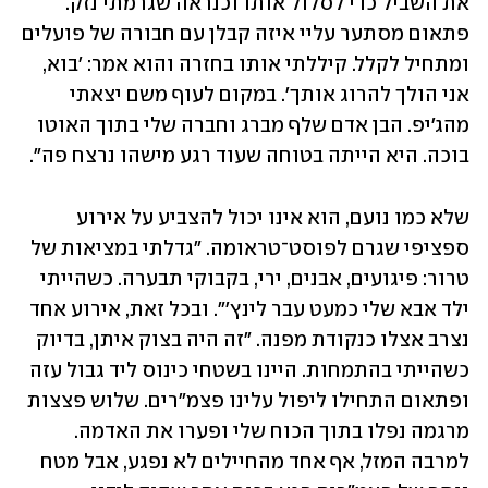
את השביל כדי לסלול אותו וכנראה שגרמתי נזק. 
פתאום מסתער עליי איזה קבלן עם חבורה של פועלים 
ומתחיל לקלל. קיללתי אותו בחזרה והוא אמר: 'בוא, 
אני הולך להרוג אותך'. במקום לעוף משם יצאתי 
מהג'יפ. הבן אדם שלף מברג וחברה שלי בתוך האוטו 
בוכה. היא הייתה בטוחה שעוד רגע מישהו נרצח פה".
שלא כמו נועם, הוא אינו יכול להצביע על אירוע 
ספציפי שגרם לפוסט־טראומה. "גדלתי במציאות של 
טרור: פיגועים, אבנים, ירי, בקבוקי תבערה. כשהייתי 
ילד אבא שלי כמעט עבר לינץ'". ובכל זאת, אירוע אחד 
נצרב אצלו כנקודת מפנה. "זה היה בצוק איתן, בדיוק 
כשהייתי בהתמחות. היינו בשטחי כינוס ליד גבול עזה 
ופתאום התחילו ליפול עלינו פצמ"רים. שלוש פצצות 
מרגמה נפלו בתוך הכוח שלי ופערו את האדמה. 
למרבה המזל, אף אחד מהחיילים לא נפגע, אבל מטח 