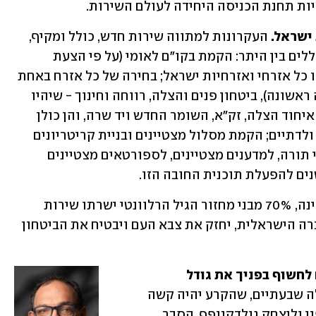
היות תחנת הכניסה היחידה לעולם השירות.
העקרונות למתווה שירות חדש, כולל ומקיף, 
נוסחו כבר על ידי תנועת "פנימה", והם כוללים בין היתר: הקמת בקו"ם לאומי (על פי הצעת 
הרמטכ"ל לשעבר גבי אשכנזי) שאליו יגיעו כל אזרחי ואזרחיות ישראל; בחירה של כל אזרח באחת 
משלוש מסגרות - צה"ל (שלו זכות בחירה ראשונה), ביטחון פנים והצלה, רווחה וחינוך - שיהיו 
מבוססות על ארגונים קיימים, כמו מד"א, איחוד הצלה, זק"א, השומר החדש ויד שרה, והן כולן 
יהיו פתוחות ליהודים, לערבים, לחילונים ולדתיים; הקמת מסלול מצטיינים ובניית קריטריונים 
לפטור מצה"ל, תוך קביעת מכסות ללומדי תורה, למדענים מצטיינים, לספורטאים מצטיינים 
נים להפעלת תוכנית החובה הזו.
הנה יעד אפשרי: בחגיגות שנת ה-80 למדינה, 70% מבני מחזור הגיל הרלוונטי ישרתו שירות 
משמעותי. זהו יעד ישים, שישקם את החברה הישראלית, יחזק את צבא העם ויבטיח את הביטחון 
ד. אדוני ראש הממשלה - יועציך חייבים לחשוף בפניך את גודל 
עליך לדעת שהסערה תהיה גדולה שבעתיים, שהקרע יהיה קשה 
והרסני. קרא להם, לאריה דרעי, למשה גפני וליצחק גולדקנופף, הסבר 