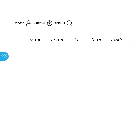
חיפוש
נגישות
כניסה
עוד
לאשה
אוכל
נדל"ן
אנרגיה