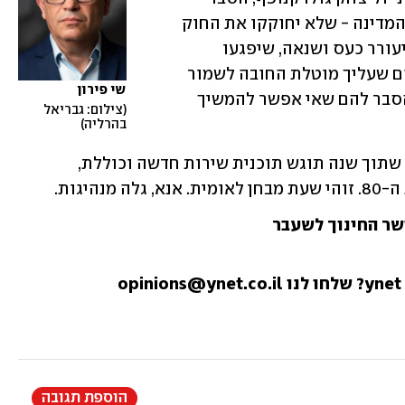
להם שאם הם רוצים לדאוג ליהדותה של המדינה - שלא יחוקקו את החוק 
במתכונת הזו. הסבר להם שהחוק שלהם יעורר כעס ושנאה, שיפגעו 
בזיקה של צעירים רבים ליהדות. אמור להם שעליך מוטלת החובה לשמור 
שי פירון
על חברה ישראלית יהודית ודמוקרטית. הסבר להם שאי אפשר להמשיך 
צילום: גבריאל 
בהרליה
ראש הממשלה, פְּנה לבית המשפט, הבהר שתוך שנה תוגש תוכנית שירות חדשה וכוללת, 
ושר החינוך לשעבר
הוספת תגובה