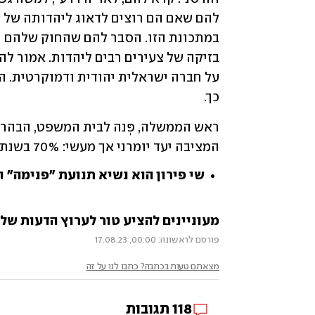
כך. 
המציבה יעד יומרני אך מעשי: 70% בשנת ה-80. זוהי שעת מבחן לאומית. אנא, גלה מנהיגות.
שי פירון הוא נשיא תנועת "פנימה" 
מעוניינים להציע טור לערוץ הדעות של ynet? שלחו לנו opinions@ynet.co.il
פורסם לראשונה: 00:00, 17.08.23
מצאתם טעות בכתבה? כתבו לנו על זה
118
תגובות