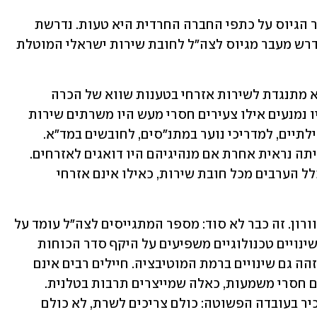
הטלת כל משבר הגיוס על כתפי החברה החרדית היא טעות. נדרשת 
תוכנית לאומית חדשה, מקיפה וכוללת. נדרש מעבר מגיוס לצה"ל לחובת שירות ישראלי המוטלת 
המנהיגות הערבית חוטאת, אולי יותר. היא מתנגדת לשירות אזרחי בטענות שווא של הכרה 
במדינה. רק הם יודעים כמה מעשי רצח היו נמנעים אילו צעירים חסרי מעש היו משרתים שירות 
משמעותי, אילו היו הופכים לשוטרים קהילתיים, למדריכי נוער במתנ"סים, לחובשים במד"א. 
ההיסטוריה של הערבים אזרחי ישראל הייתה נראית אחרת אם מנהיגיהם היו דואגים לאזרחים. 
גם אנחנו אשמים – גם אנחנו פטרנו את כלל הערבים מכל חובת שירות, כאילו אינם אזרחי 
גם המנהיגות הצה"לית לוקה בסוג של עיוורון. זה כבר לא סוד: מספר המתגייסים לצה"ל עומד על 
פחות מ-50% מבני מחזור הגיוס. בנוסף, שינויים טכנולוגיים משפיעים על היקף סדר הכוחות 
הנדרש. מי שמכיר את המערכת לעומק, מזהה גם שינויים ברמת המוטיבציה. חיילים רבים אינם 
ממצים את כישוריהם: משרתים בתפקידים חסרי משמעות, כאלה שמייצרים תרבות בטלנית. 
נדרשים מנהיגים בעלי אומץ המוכנים להכיר בעובדה הפשוטה: כולם צריכים לשרת, לא כולם 