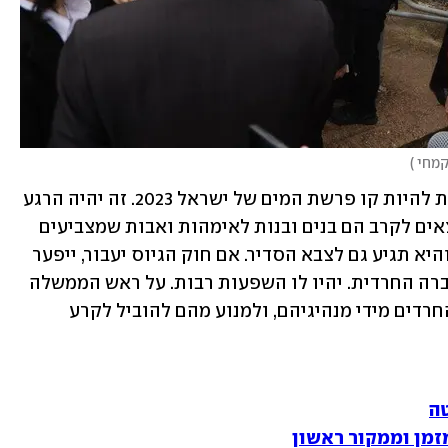
קמחי 
)
 העומדת לפתחנו עומדת להיות קו פרשת המים של ישראל 2023. זה יהיה הרגע 
שבו המחאה תפרוץ גבולות: הילדים היוצאים לקרב הם בנים ובנות לאימהות ואבות שמצביעים 
לכל המפלגות. זו תהיה אם כל המחאות, והיא תגיע גם לצבא הסדיר. אם חוק הגיוס יעבור, ייפער 
קרע עמוק בין כלל אזרחי ישראל לבין החברה החרדית. יהיו לו השפעות רבות. על ראש הממשלה 
בנימין נתניהו מוטלת החובה להציל את החרדים מידי מנהיגיהם, ולמנוע מהם להוביל לקרע 
ה
מזמן וממקור ראשון