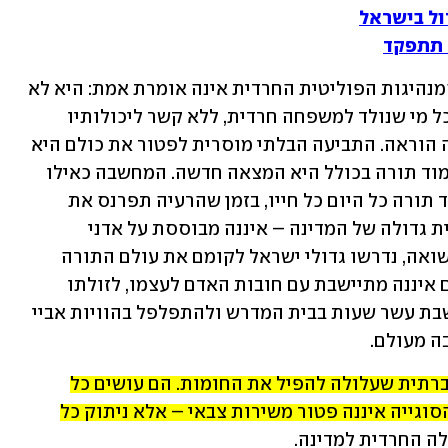
 תתפקד
המנהיגות הפוליטית החרדית אינה אומרת אמת: היא לא 
מבקשת פטור ללומדי תורה אלא פטור לכל מי שנולד למשפחה חרדית, ללא קשר ליכולותיו 
הלימודיות, לעתידו כתלמיד חכם או מורה הוראה. התביעה הבלתי מוסרית לפטור את כולם היא 
מעשה לא יהודי. הפניית כלל הגברים ללימוד תורה בכולל היא המצאה חדשה. המחשבה כאילו 
היהדות רואה את ייעודו של כל גבר כלומד תורה כל היום כל חייו, בזמן שהרעיה תפרנס את 
המשפחה ככל יכולתה, לצד תמיכה כלכלית גדולה של המדינה – איננה מבוססת על אדני 
המחשבה וההלכה היהודית. אכן, אחרי השואה, נדרשו גדולי ישראל לקומם את עולם התורה 
החרב. הפיכת "מודל החירום" לאורח חיים איננה מתיישבת עם חובות האדם לעצמו, לזולתו 
ולמדינתו. הטענה שלפיה כולם יכולים לשבת עשר שעות בבית המדרש ולהתפלפל בהוויות אביי 
ה מעולם. 
המנהיגים החרדים מודאגים מהִתערות חברתית שעלולה להפיל את החומות. הם עושים כל 
שביכולתם כדי לשמר את הבדלנות. לכן, הסוגייה איננה פטור משירות צבאי – אלא ניתוק כל 
לה החרדית למדינה. 