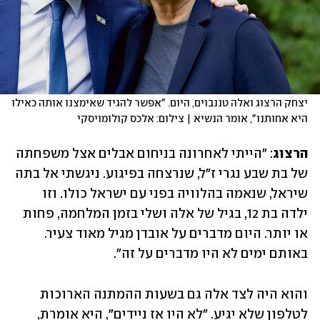
יצחק הרצוג ואלה טננבוים, היום. "אפשר להגיד שאימצנו אותה כאילו 
היא אחותנו", אומר הנשיא | צילום: אלכס קולומויסקי
הרצוג
: "הייתי לאחרונה בניחום אבלים אצל משפחתה 
של בת שבע נגרי ז"ל, שנרצחה בפיגוע. ניגשתי אל בתה 
שיראל, שנאמה בהלוויה בפני עם ישראל כולו. וזו 
ילדה בת 12, בגיל של אלה ושלי בזמן המלחמה, פחות 
או יותר. היום מדברים על אובדן מגיל מאוד צעיר. 
באותם ימים לא היו מדברים על זה".
והוא היה לצד אלה גם בשעות ההמתנה הארוכות 
לטלפון שלא יגיע. "לא היו אז ניידים", היא אומרת, 