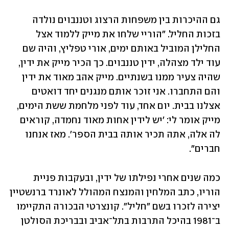
גם ההיכרות בין משפחות הרצוג וטננבוים נולדה 
בזכות החליל. "הוריי שלחו את מייק ללמוד אצל 
החלילן המוביל באותם ימים, אורי טפליץ, והיה שם 
עוד ילד מצהלה, ידין טננבוים. כך הכיר מייק את ידין, 
שהיה צעיר ממנו בשנתיים. מייק אהב מאוד את ידין 
והם התחברו. אני זוכר אותם מנגנים יחד דואטים 
אצלנו בבית. יום אחד, עוד לפני מלחמת ששת הימים, 
מייק אומר לי: 'יש לידין אחות מאוד נחמדה, קוראים 
לה אלה, אתה תכיר אותה בבית הספר'. מאז אנחנו 
חברים".
כמה שנים אחרי נפילתו של ידין, ובעקבות פניית 
הוריו, כתב המלחין והמנצח המהולל לאונרד ברנשטיין 
יצירה לזכרו בשם "חליל". קונצרטי הבכורה התקיימו 
ב־1981 בהיכל התרבות בתל־אביב ובבריכת הסולטן 