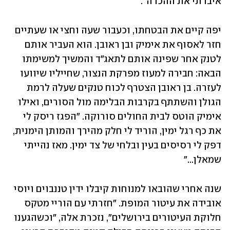
איבדתי את ההכרה".
יפה קיים את הבטחתו, וכעבור שעה וחצי או שעתיים 
חזר לאסוף את אימיק ובן ראובן. הוא העביר אותם 
לטנק אחר שפינה אותם לתאג"ד והמשיך למשימתו 
הבאה: חבירה למעוז מפרקת הנצור, שחייליו שיוועו 
לעזרה. בן ראובן הצטרף לכוח טנקים שעלה לרמת 
הגולן והשתתף בקרבות הבלימה מול הסורים, ואילו 
אימיק הוטס לבית החולים סורוקה. "הפגז ריסק לי 
את כף רגל ימין, הוריד לי חלק מהירך והמותן הימנית, 
דפק לי רסיסים בעין ובלחי של צד ימין. מאז נהייתי 
שמאלן..."
שנה אחרי שהובאו למנוחות קיבלו ידין טננבוים ויוסי 
אובידה את עיטור המופת. "חזרתי עם הוריי מטקס 
חלוקת העיטורים בירושלים", נזכרת אלה, "וכשהגענו 