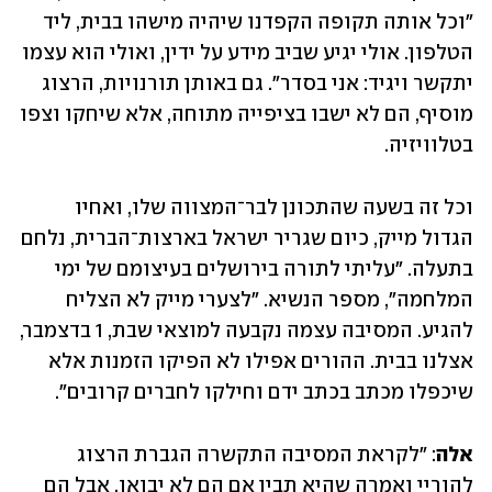
"וכל אותה תקופה הקפדנו שיהיה מישהו בבית, ליד 
הטלפון. אולי יגיע שביב מידע על ידין, ואולי הוא עצמו 
יתקשר ויגיד: אני בסדר". גם באותן תורנויות, הרצוג 
מוסיף, הם לא ישבו בציפייה מתוחה, אלא שיחקו וצפו 
בטלוויזיה.
וכל זה בשעה שהתכונן לבר־המצווה שלו, ואחיו 
הגדול מייק, כיום שגריר ישראל בארצות־הברית, נלחם 
בתעלה. "עליתי לתורה בירושלים בעיצומם של ימי 
המלחמה", מספר הנשיא. "לצערי מייק לא הצליח 
להגיע. המסיבה עצמה נקבעה למוצאי שבת, 1 בדצמבר, 
אצלנו בבית. ההורים אפילו לא הפיקו הזמנות אלא 
שיכפלו מכתב בכתב ידם וחילקו לחברים קרובים".
אלה
: "לקראת המסיבה התקשרה הגברת הרצוג 
להוריי ואמרה שהיא תבין אם הם לא יבואו, אבל הם 