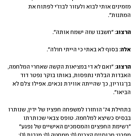
מזמינים אותי לבוא ולעזור לבוז'י לפתוח את 
המתנות".
הרצוג
: "חשבנו שזה ישמח אותה". 
אלה
: בסוף לא באתי כי הייתי חולה".
הרצוג
: "ואם לא די במציאות הקשה שאחרי המלחמה, 
האבדות הבלתי נתפסות, באותו בוקר נפטר דוד 
בן־גוריון, כך שהייתה אווירת נכאים. אפילו צלם לא 
הביאו".
בתחילת 74' הוחזרו למשפחה חפציו של ידין, שנותרו 
בבסיס כשיצא למלחמה. טופס צבאי שכותרתו 
"רשימת החפצים והמסמכים האישיים של נפגע" 
מפרט: מכנסיים קצרים (1); ממחטה (1); מגבות (3); 