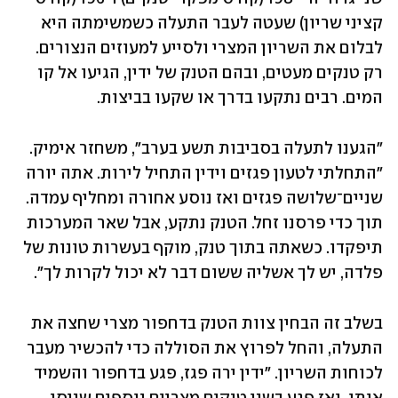
קציני שריון) שעטה לעבר התעלה כשמשימתה היא 
לבלום את השריון המצרי ולסייע למעוזים הנצורים. 
רק טנקים מעטים, ובהם הטנק של ידין, הגיעו אל קו 
המים. רבים נתקעו בדרך או שקעו בביצות. 
"הגענו לתעלה בסביבות תשע בערב", משחזר אימיק. 
"התחלתי לטעון פגזים וידין התחיל לירות. אתה יורה 
שניים־שלושה פגזים ואז נוסע אחורה ומחליף עמדה. 
תוך כדי פרסנו זחל. הטנק נתקע, אבל שאר המערכות 
תיפקדו. כשאתה בתוך טנק, מוקף בעשרות טונות של 
פלדה, יש לך אשליה ששום דבר לא יכול לקרות לך".
בשלב זה הבחין צוות הטנק בדחפור מצרי שחצה את 
התעלה, והחל לפרוץ את הסוללה כדי להכשיר מעבר 
לכוחות השריון. "ידין ירה פגז, פגע בדחפור והשמיד 