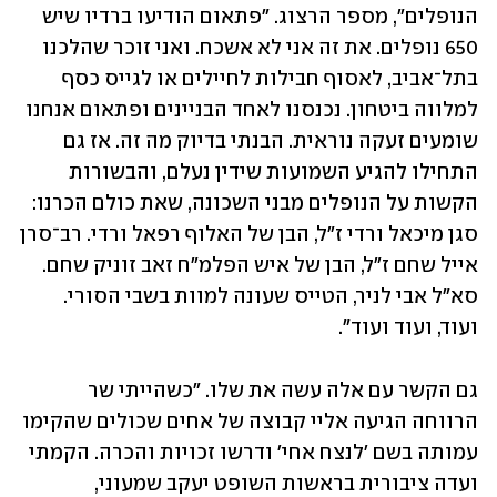
הנופלים", מספר הרצוג. "פתאום הודיעו ברדיו שיש 
650 נופלים. את זה אני לא אשכח. ואני זוכר שהלכנו 
בתל־אביב, לאסוף חבילות לחיילים או לגייס כסף 
למלווה ביטחון. נכנסנו לאחד הבניינים ופתאום אנחנו 
שומעים זעקה נוראית. הבנתי בדיוק מה זה. אז גם 
התחילו להגיע השמועות שידין נעלם, והבשורות 
הקשות על הנופלים מבני השכונה, שאת כולם הכרנו: 
סגן מיכאל ורדי ז"ל, הבן של האלוף רפאל ורדי. רב־סרן 
אייל שחם ז"ל, הבן של איש הפלמ"ח זאב זוניק שחם. 
סא"ל אבי לניר, הטייס שעונה למוות בשבי הסורי. 
ועוד, ועוד ועוד".
גם הקשר עם אלה עשה את שלו. "כשהייתי שר 
הרווחה הגיעה אליי קבוצה של אחים שכולים שהקימו 
עמותה בשם 'לנצח אחי' ודרשו זכויות והכרה. הקמתי 
ועדה ציבורית בראשות השופט יעקב שמעוני, 