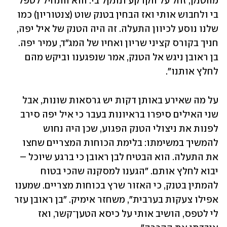
מהטנק, זחל על הקרקע ונתקל בי. הוא התחיל לטפל 
בי ולחבוש אותי ואז הבחין בטנק שוט (צנטוריון) כמו 
שלנו נוסע לכיוון התעלה. זה היה הטנק של איל יפה, 
חניך בקורס קציני שריון ואחיו של המג"ד, עמיר יפה. 
בן ראובן ניגש אל הטנק, אמר שנפגענו וביקש מהם 
לחלץ אותנו". 
על מה שאירע באותן דקות יש גרסאות שונות, אבל 
שני האילים סיפרו בראיונות בעבר כי איל יפה סירב 
לפנות את ניצולי הטנק הפגוע, שכן היה נחוש 
להמשיך במשימתו: בלימת הכוחות המצריים שחצו 
את התעלה. הוא הבטיח לבן ראובן כי ברגע שיוכל – 
יבוא לחלץ אותם. "הגענו למסקנה שהכי בטוח 
להמתין בטנק, כי האזור שרץ בכוחות מצריים. שמענו 
אפילו צעקות בערבית", משחזר אימיק. "בן ראובן עזר 
לי לטפס, הושיב אותי על כיסא הטען־קשר, ואז 