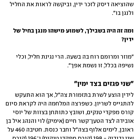
שהוציאה דיסק לזכר ידין, וביקשה לראות את החליל 
ולנגן בו".
ומה זה היה בשבילך, לשמוע מישהו מנגן בחיל של 
ידין?
"מוזר ומרומם רוח בה בשעה. הרי נגינת חליל, וכלי 
נשיפה בכלל, זו נשמת אפך".
"שני פגזים בצד ימין"
לידין הוצע לשרת בתזמורת צה"ל, אך הוא התעקש 
להתגייס לשריון. כשפרצה המלחמה היה לקראת סיום 
קורס מפקדי טנקים, ושובץ כתותחן בצוות של יוסי 
אובידה לצד הטען־קשר חיים (אימיק) לוי והנהג איל בן 
ראובן, לימים אלוף בצה"ל וחבר כנסת. חטיבה 460 על 
שני גדודיה - 198 (קורס מפקדי טנקים) ו־196 (קורס 