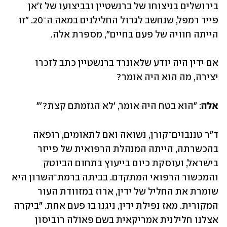
בירושלים בניצוחו של ברנשטיין ובביצועו של ז'אן 
פייר רמפל, שנחשב לגדול החלילנים במאה ה־20. "זו 
הייתה חוויה של פעם בחיים", מספרת אלה. 
אם ידין היה יודע שלאונרד ברנשטיין כתב לזכרו 
יצירה, מה הוא היה אומר?
אלה
: "הוא בטח היה אומר, 'לא הגזמתם קצת?'"
ד"ר טננבוים־קורן, נשואה ואם לתאומים, רופאה 
בהכשרתה, הייתה המנהלת הרפואית של פייזר 
בישראל, ועוסקת כיום בייעוץ בתחום הביוטק 
והמכשור הרפואי המתקדם. בביתה ברמת־השרון היא 
שומרת את החליל של ידין, ארוז במזוודת העור 
המקורית. מאז נפילת ידין, ניגנו בו פעם אחת. "ביקרה 
אצלנו חלילנית אמריקאית בשם פאולה רוביסון 