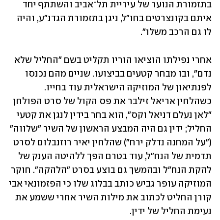
בתזמורת הנוער של עיריית תל־אביב והשתתף יחד 
איתם בקונצרטים בחו"ל, ניגן בתזמורת הגדנ"ע, והיה 
לו גם הרכב משלו".
אחרי נפילתו הוציאו הוריו תקליט בשם "החליל שלא 
נדם", ובו מבחר קטעים בביצועו. שניים מהם נכנסו 
לפנתיאון של המוזיקה הישראלית עוד בחייו. 
כשהלחין אריאל זילבר את פס הקול של סרט הפולחן 
"לאן נעלם דניאל וקס", הוא בחר בידין לנגן את קטעי 
החליל; ידין גם היה המבצע הראשון של השיר "שלווה" 
("על המחנה נדלק ירח") שהלחין יאיר רוזנבלום לסרט 
תדמית של הנח"ל, עוד בטרם הפך ללהיטה הענק של 
להקת הנח"ל ובהמשך גם בוצע בסרט "הלהקה". חוקר 
המוזיקה עופר גביש כותב בבלוג שלו כי הפזמונאי אבי 
קורן החליט לכתוב את מילות השיר אחרי ששמע את 
נעימת החליל של ידין. 