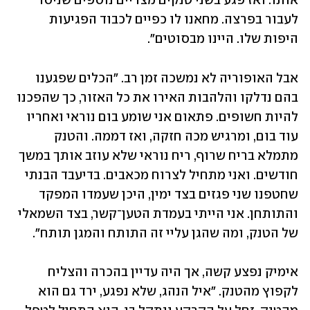
אותו. ואז פגע בשני טנקים מצריים נוספים שניסו 
לעבור בפרצה. מחאנו לו כפיים לכבוד הפגיעות 
היפות שלו. היינו מבסוטים".
אבל האופוריה לא נמשכה זמן רב. "הכלים שפגענו 
בהם נדלקו והלהבות האירו את כל האזור, כך שהפכנו 
להיות חשופים. פתאום אני שומע בום נוראי ואחריו 
עוד בום, ומרגיש מכה חזקה, ואז דממה. והטנק 
מתמלא בריח שרוף, ריח נוראי שלא עוזב אותך במשך 
חודשים. ואני מתחיל לצרוח מכאבים. בדיעבד הבנתי 
שחטפנו שני פגזים בצד ימין, היכן שעמדו המפקד 
והתותחן. אני הייתי בעמדת הטען־קשר, בצד השמאלי 
של הטנק, ומה שהגן עליי זה התותח והמגן תותח". 
אימיק נפצע קשה, אך היה עדיין בהכרה והצליח 
לקפוץ מהטנק. "איל הנהג, שלא נפגע, ירד גם הוא 