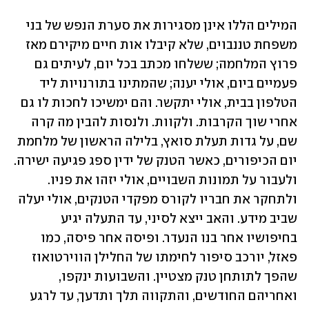
המילים הללו אינן מסגירות את סערת הנפש של בני 
משפחת טננבוים, שלא קיבלו אות חיים מיקירם מאז 
פרוץ המלחמה; ששלחו מכתב בכל יום, לעיתים גם 
פעמיים ביום, אולי יענה; שהמתינו בתורנויות ליד 
הטלפון בבית, אולי יתקשר. והם ימשיכו לחכות לו גם 
אחרי שוך הקרבות. ולקוות. ולנסות להבין מה קרה 
שם, על גדות תעלת סואץ, בלילה הראשון של מלחמת 
יום הכיפורים, כאשר הטנק של ידין ספג פגיעה ישירה. 
ולעבור על תמונות השבויים, אולי יזהו את פניו. 
ולתחקר את חבריו לקורס מפקדי הטנקים, אולי יעלה 
שביב מידע. והאב ייצא לסיני, עד התעלה יגיע 
בחיפושיו אחר בנו הנעדר. ופיסה אחר פיסה, כמו 
פאזל, יורכב סיפור לחימתו של החלילן הווירטואוז 
שהפך לתותחן טנק מצטיין. והשבועות ינקפו, 
ואחריהם החודשים, והתקווה תלך ותדעך, עד לרגע 