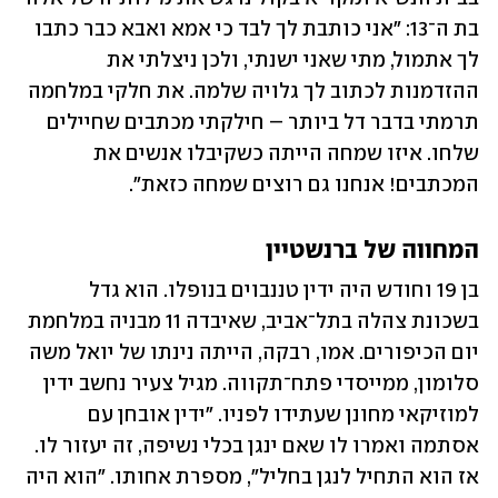
בת ה־13: "אני כותבת לך לבד כי אמא ואבא כבר כתבו 
לך אתמול, מתי שאני ישנתי, ולכן ניצלתי את 
ההזדמנות לכתוב לך גלויה שלמה. את חלקי במלחמה 
תרמתי בדבר דל ביותר – חילקתי מכתבים שחיילים 
שלחו. איזו שמחה הייתה כשקיבלו אנשים את 
המכתבים! אנחנו גם רוצים שמחה כזאת".
המחווה של ברנשטיין
בן 19 וחודש היה ידין טננבוים בנופלו. הוא גדל 
בשכונת צהלה בתל־אביב, שאיבדה 11 מבניה במלחמת 
יום הכיפורים. אמו, רבקה, הייתה נינתו של יואל משה 
סלומון, ממייסדי פתח־תקווה. מגיל צעיר נחשב ידין 
למוזיקאי מחונן שעתידו לפניו. "ידין אובחן עם 
אסתמה ואמרו לו שאם ינגן בכלי נשיפה, זה יעזור לו. 
אז הוא התחיל לנגן בחליל", מספרת אחותו. "הוא היה 