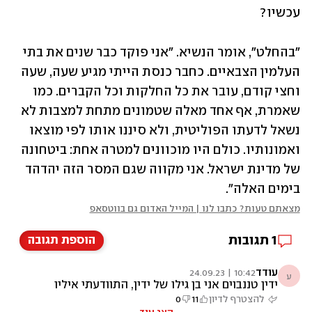
עכשיו?
"בהחלט", אומר הנשיא. "אני פוקד כבר שנים את בתי 
העלמין הצבאיים. כחבר כנסת הייתי מגיע שעה, שעה 
וחצי קודם, עובר את כל החלקות וכל הקברים. כמו 
שאמרת, אף אחד מאלה שטמונים מתחת למצבות לא 
נשאל לדעתו הפוליטית, ולא סיננו אותו לפי מוצאו 
ואמונותיו. כולם היו מוכוונים למטרה אחת: ביטחונה 
של מדינת ישראל. אני מקווה שגם המסר הזה יהדהד 
בימים האלה". 
מצאתם טעות? כתבו לנו | המייל האדום גם בווטסאפ
1
תגובות
הוספת תגובה
עודד
10:42 | 24.09.23
ע
ידין טננבוים אני בן גילו של ידין, התוודעתי איליו
דרך נגינתו ביוטיוב, התרגשתי עד מאוד, וחיפשתי
להצטרף לדיון
11
0
דברים לחיו ולזכרו, אהבתי את הכתבה, אני מאחל