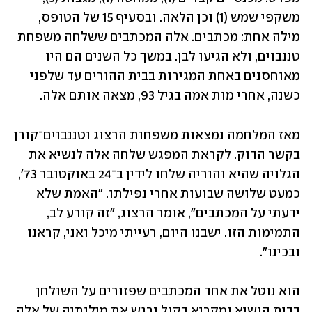
משקפי שמש (1) וכן הלאה. ובסעיף 15 של הטופס, 
מילה אחת: מכתבים. אלה המכתבים ששלחה משפחת 
טננבוים, ולא הגיעו לבן. במשך כל השנים הם היו 
מאוחסנים באחת המגירות בבית ההורים עד שלפני 
כשנה, אחרי מות אמה בגיל 93, מצאה אותם אלה. 
מאז המלחמה נמצאות משפחות הרצוג וטננבוים־קורן 
בקשר הדוק. לקראת המפגש שלחה אלה לנשיא את 
הגלויה שהיא והוריה שלחו לידין ב־24 באוקטובר 73', 
כמעט שלושה שבועות אחרי נפילתו. "האמת שלא 
ידעתי על המכתבים", אומר הרצוג, "זה קורע לב, 
התמימות הזו. ישבנו היום, רעייתי מיכל ואני, קראנו 
ובכינו".
הוא נוטל את אחד המכתבים שפזורים על השולחן 
בבית הנשיא ומקריא בקול נרגש את מילותיה של אלה 