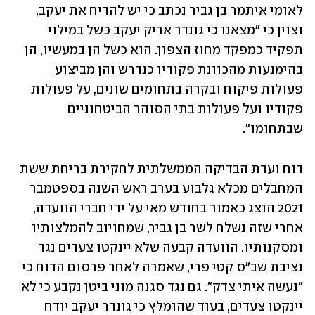
לאומי איתמר בן גביר נכתב כי יש להדיח את יעקב, 
וצוין כי "מצאנו כי גונדר אריק יעקב כשל במילוי 
תפקיד כמפקד מחוז הצפון. הוא כשל הן במעשיו, הן 
בהימנעות מהכוונת פקודיו כנדרש והן מביצוע 
פעולות פיקוח ובקרה בתחומים שונים, על פעולות 
פקודיו ועל פעולות בתי הסוהר הביטחוניים 
שבתחומו".
דוח ועדת הבדיקה הממשלתית לחקירת בריחת ששת 
המחבלים מכלא גלבוע בערב ראש השנה בספטמבר 
2021 הוצג כאמור בחודש מאי על ידי חברי הוועדה, 
אחרי שזה נשלח לשר בן גביר, שמחויוב להמלצותיו 
ומסקנותיו. הוועדה קבעה שלא יינקטו צעדים נגד 
נציבת שב"ס קטי פרי, שאמרה לאחר פרסום הדוח כי 
"נעשה איתי צדק". גם נגד סגנה מוני ביטן נקבע כי לא 
יינקטו צעדים, בעוד שהומלץ כי גונדר יעקב יודח 