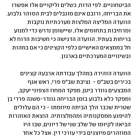
הביטחוניים. לפי הדוח, כשלים וליקויים אלו אפשרו 
את הבריחה, ורובם אינם מוגבלים לבית הסוהר גלבוע. 
הוועדה המליצה המלצות מערכתיות נוקבות 
ומרחיבות בתחומים אלו, שיישומן נדרש כדי למנוע 
בריחות בעתיד. הוועדה הדגישה כי חשיבות הדוח לא 
חל בממצאים האישיים כלפי הקצינים כי אם במהות 
ובשינויים המערכתיים בארגון. 
הוועדה הזהירה במהלך עבודתה ארבעה קצינים 
בכירים בשב"ס -  נציבת שב"ס פרי, ראש אגף 
המבצעים גונדר ביטן, מפקד המחוז הצפוני יעקב, 
ומפקד כלא גלבוע בזמן הבריחה גונדר-משנה פרדי בן 
שטרית שכבר הלך הביתה מיוזמתו - כי הם עלולים 
להיפגע ממסקנותיה ומהמלצותיה. הוצאת האזהרות 
הביאה לקיומו של שלב שני של דיונים, שבו היו 
המוזהרים מיוצגים בידי עורכי דין. אצל כל אחד 