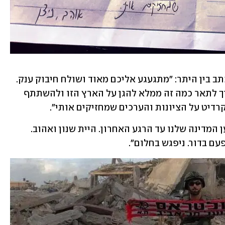
במכתב שמסר לבני משפחתו מעזה הוא כתב בין היתר: "מתגעגע אליכם מאוד ושולח חיבוק ענק. 
אני עם האנשים הכי טובים שיש. אין לי איך לתאר כמה זה ממלא להגן על הארץ הזו ולהשתתף 
רדיט על הציונות והערכים שמחזיקים אותי".
נטע, בת זוגו של ניצן, אמרה: "נלחמת למען המדינה שלנו עד הרגע האחרון. היית שנון ואהוב. 
ם בדור. ניפגש בחלום".