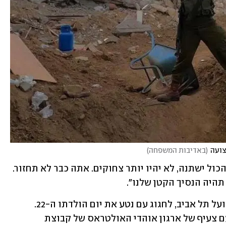
צועה
(
באדיבות המשפחה
)
אחיותיו של ניצן, שיר ושי, ספדו: "עכשיו הכול ישתנה, לא יהיו יותר צחוקים. אתה כבר לא תחזור. 
 תהיה הנסיך הקטן שלנו".
בעוד כחודש היה אמור ניצן, אוהד של הפועל תל אביב, לחגוג עם נטע את יום הולדתו ה-22. 
במהלך הלחימה בחאן יונס הוא הצטלם עם צעיף של ארגון אוהדי האולטראס של קבוצת 