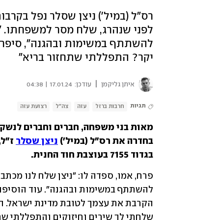
לפני שנהרג, שלח מסר למשפחתו. "ה
להשתתף במשימות ובהגנה", סיפרה א
יקר? התפללתי שתחזור בריא"
|
איתן גליקמן
עודכן:
17.01.24 | 04:38
תגיות
חרבות ברזל
עזה
צה"ל
רצועת עזה
בחדרה את רס"ל (במיל') 
ניצן שסלר
בגדוד 7155 בעוצבת חוד החנית.
שלחתי לך שירים וחיזוקים והתפללתי שת