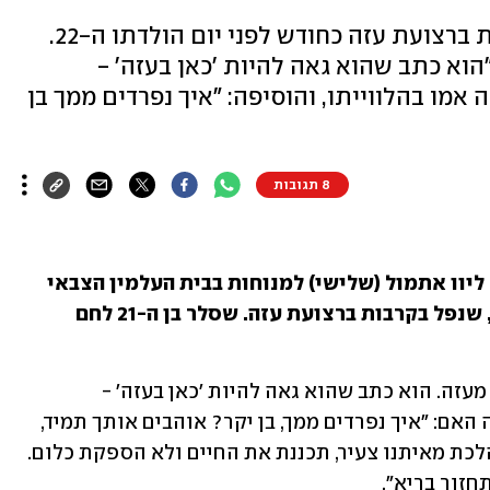
רס"ל (במיל') ניצן שסלר נפל בקרבות ברצועת עזה כחודש לפני יום הולדתו ה-22.
וא כתב שהוא גאה להיות 'כאן בעזה' -
מו בהלווייתו, והוסיפה: "איך נפרדים ממך בן
8 תגובות
מאות בני משפחה, חברים וחברים לנשק ליוו אתמול (שלישי) למנוחות בבית העלמין הצבאי 
 ז"ל, שנפל בקרבות ברצועת עזה. שסלר בן ה-21 לחם 
פרח, אמו, ספדה לו: "ניצן שלח לנו מכתב מעזה. הוא כתב שהוא גאה להיות 'כאן בעזה' - 
להשתתף במשימות ובהגנה". עוד הוסיפה האם: "איך נפרדים ממך, בן יקר? אוהבים אותך תמיד, 
הקרבת את עצמך לטובת מדינת ישראל. הלכת מאיתנו צעיר, תכננת את החיים ולא הספקת כלום. 
חזור בריא".