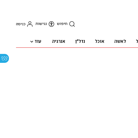
חיפוש
נגישות
כניסה
עוד
ל
לאשה
אוכל
נדל"ן
אנרגיה