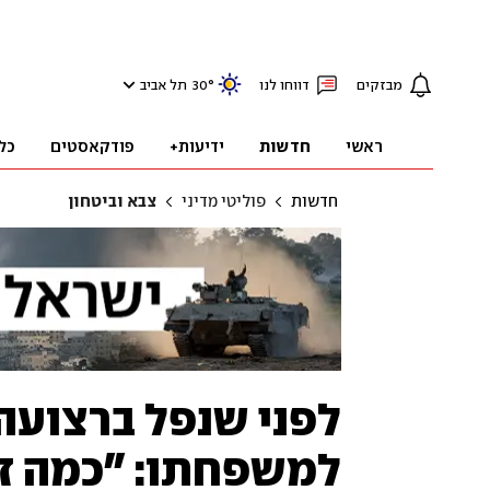
מבזקים
דווחו לנו
°
30
תל אביב
ראשי
חדשות
ידיעות+
פודקאסטים
כל
חדשות
פוליטי מדיני
צבא וביטחון
לפני שנפל ברצועה,
למשפחתו: "כמה זה