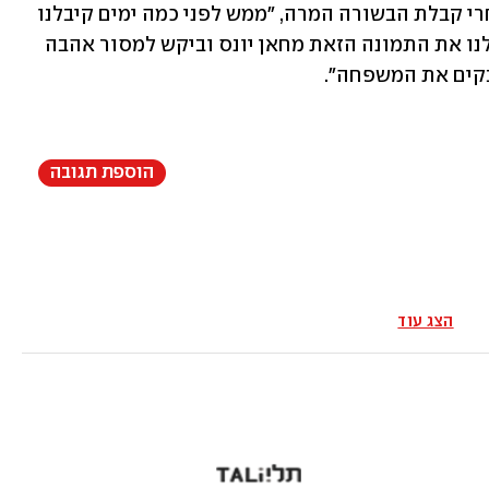
הכדורגל. "נשרף הלב", כתבו האוהדים אחרי קבלת הבשורה המרה, "ממש לפני כמה ימים קיבלנו 
הודעה מניצן, לוחם במילואים. הוא שלח לנו את התמונה הזאת מחאן יונס וביקש למסור אהבה 
בקים את המשפחה".
הוספת תגובה
הצג עוד