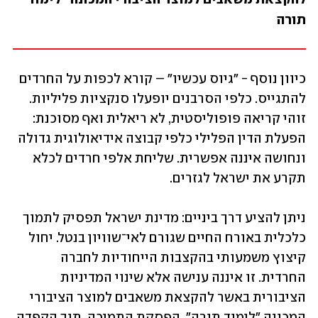
תורה
כיוון נוסף - "גיוס עכשיו" – קורא לכפות על החרדים 
להתגייס. כלפי הסרבנים יופעלו סנקציות פליליות. 
זוהי קריאה פופוליסטית, לא ריאלית ואף מסוכנת: 
הפעלת הדין הפלילי כלפי קבוצה אידיאולוגית גדולה 
ונחושה איננה אפשרית. שליחת אלפי חרדים לכלא 
תקרע את ישראל לגזרים. 
ניתן להציע דרך ביניים: מדינת ישראל תפסיק לתמוך 
כלכלית באורח החיים שגורם לאי־שוויון בנטל. יחול 
קיצוץ משמעותי בהקצבות הייחודיות לחברה 
החרדית. זו איננה ענישה אלא שינוי המדיניות 
הציבורית באשר להקצאת משאבים למוצר הציבורי 
המכונה "לימוד תורה". הפסקת התמיכה, תוך הקפדה 