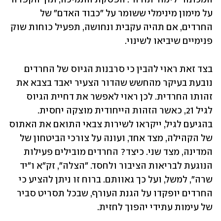
על מימון מינימלי ששומר על "כבוד האדם" של 
החרדים, אם תהיה עקבית ונחושה, תפעיל כוחות שוק 
פנימיים שיביאו לשינוי.
בצד זאת ראוי להבין כי סרבנות הגיוס של החרדים 
נובעת בעיקר מהחשש שהדור הצעיר יאבד בצבא את 
זהותו החרדית. לכן ראוי לאפשר את דחיית הגיוס 
לגיל 21, כאשר הזהות הייחודית מוצקה יחסית. 
בהגיעם לגיל, ייקראו לשירות צבאי התואם את האתוס 
של הקהילה, מצד אחד, ועונה על צורכי הביטחון של 
המדינה, מצד שני. כיצד? החרדים מובילים פעילות 
הנוגעת לבריאות הציבור ולחסד. "הצלה", זק"א ו"יד 
שרה", למשל, ועל כך גאוותם. ברוח זו ניתן להציע כי 
החרדים יופקדו על הגנת העורף, שבכל תסריט סביר 
של עימות עתידי יהפוך לחזית. 