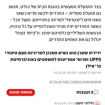
בצד התועלת המעשית בהגנת הבית של כולנו, תושג 
גם תועלת סמלית – החרדים ילבשו מדים כשאר 
האזרחים ו"יצטרפו" למדינה בחווייתם. ומעל הכל - 
כאשר החרדים יהיו מגיני האוכלוסייה על כל גווניה, 
הרגשות השליליים כלפיהם יפוגו. ה"ביחד ננצח" 
יכלול גם את האחים החרדים.
ידידיה שטרן הוא נשיא המכון למדיניות העם היהודי 
(JPPI) ופרופ' אמריטוס למשפטים באוניברסיטת 
בר־אילן
פורסם לראשונה: 00:00, 15.02.24
מצאתם טעות בכתבה? כתבו לנו על זה
3
תגובות
הוספת תגובה
חילוני זועם
07:52 | 15.02.24
חז