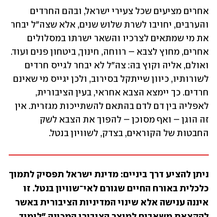
אחרים מציעים שכל צעירי ישראל, ובהם החרדים 
והערבים, יחויבו לשרת שלוש שנים, אלא שצה"ל יבחר 
את מי שמתאים לצרכיו והשאר ישרתו במסלולים 
אחרים, מחוץ לצבא – רווחה, חינוך, ביטחון פנים ועוד. 
ואולם, אליה וקוץ בה: צה"ל לא יבחר לגייס חרדים 
לשורותיו, כיוון שייתקל בסירוב, ולכן יגייס מי שאינם 
חרדים. כך יימצא הצבא אחראי, בעין הציבורית, 
לאפליה בין דם לדם בהתאם להשתייכות מגזרית. אין 
זה הוגן – ואף מסוכן – להפוך את הצבא לשק 
החבטות של הקוראים, בצדק, לשוויון בנטל. 
ניתן להציע דרך ביניים: מדינת ישראל תפסיק לתמוך 
כלכלית באורח החיים שגורם לאי־שוויון בנטל. זו 
איננה ענישה אלא שינוי המדיניות הציבורית באשר 
להקצאת משאבים למוצר הציבורי המכונה "לימוד 