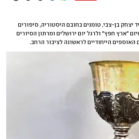
שנים רבות שכבו אוספי הנשיא בכספות יד יצחק בן-צבי, טומנים בחובם היסטוריה, סיפורים 
מרתקים ותגליות. כעת, עם השקת אתר מיזם "ארץ חפץ" ולרגל יום ירושלים ומרתון הסיורים 
 האוספים הייחודיים לראשונה לציבור הרחב.