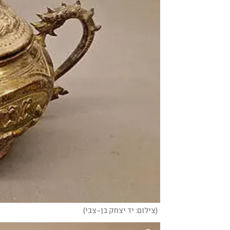
(
צילום: יד יצחק בן-צבי
)