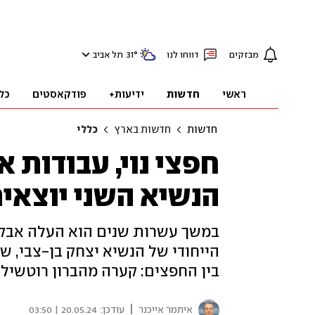
מבזקים
דווחו לנו
°
31
תל אביב
ראשי
חדשות
ידיעות+
פודקאסטים
כל
חדשות
חדשות בארץ
כללי
חפצי נוי, עבודות 
הנשיא השני יוצאים
במשך עשרות שנים הוא העלה אבק ו
הייחודי של הנשיא יצחק בן-צבי, ש
בין החפצים: קערה מהברון רוטשילד
|
איתמר אייכנר
עודכן:
20.05.24 | 03:50