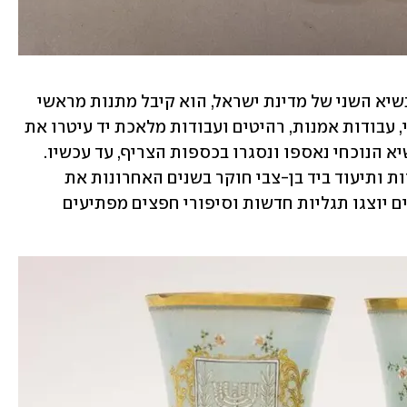
במהלך שנות כהונתו של יצחק בן-צבי, הנשיא השני של מדינת ישראל, הוא קיבל מתנות מראשי 
מדינות, מדיפלומטים ומאזרחים. חפצי נוי, עבודות אמנות, רהיטים ועבודות מלאכת יד עיטרו את 
צריף הנשיא בירושלים, וכשנחנך בית הנשיא הנוכחי נאספו ונסגרו בכספות הצריף, עד עכשיו. 
צוות המחלקה להיסטוריה חזותית, אוצרות ותיעוד ביד בן-צבי חוקר בשנים האחרונות את 
האוסף על סיפוריו, ולכבוד מרתון הסיורים יוצגו תגליות חדשות וסיפורי חפצים מפתיעים 