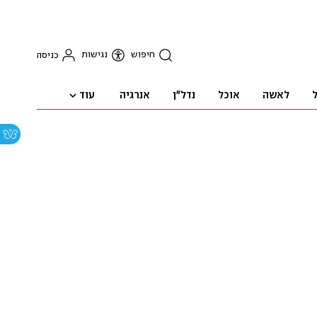
חיפוש
נגישות
כניסה
עוד
ל
לאשה
אוכל
נדל"ן
אנרגיה