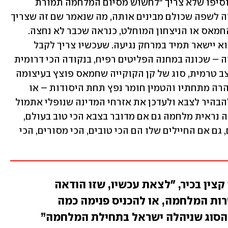
במערכת הביטחון - שם גנרי לצה"ל - שהוסיפו שלא צריך "לחשוש מסיום המלחמה תמורת 
השבת החטופים". ואם לתרגם את האמירה לשפה שכולם מבינים אותה, מה שנאמר שם זה שצריך 
לעבור שלב. שאת הסף הזה, של הכרעת החמאס או הניצחון המוחלט, כנראה שכבר לא נחצה. 
סליחה – לא נחצה. בדומה לקו האופק, הוא יישאר תמיד במרחק נגיעה. שעכשיו צריך לקבל 
החלטות קשות: ממשיכים בכיבוש שאבורה – שכונה במחנה הפליטים רפיח, בנקודה הכי דרומית 
של רצועת עזה, במקום שפעם עמד בו מוצב טרמית, סוג של קן הקוקייה שחמאס פוצץ בעיצומה 
של האינתיפאדה השנייה אחרי שחפר מנהרה מתחתיו והטמין חומר נפץ תחת היסודות – או 
שהולכים בכל הכוח על הסכם. להחליט, להבהיר לצבא ולעדכן את אזרחי המדינה שנופלי אתמול 
הם לא האחרונים לשלם את המחיר. כי ככה נראית מלחמה גם אם מדובר בצבא הכי טוב בעולם, 
וצה"ל כבר מזמן לא הצבא הכי טוב בעולם, גם אם החיילים שלו הם הכי טובים, הכי מסורים, הכי 
קצין בכיר, "לצאת עכשיו, שזו הודאה
ות המלחמה, או להכניס פנימה כמה
מהסוג שניהלה ישראל בתחילת המלחמה”