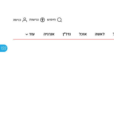
חיפוש
נגישות
כניסה
עוד
לאשה
אוכל
נדל"ן
אנרגיה