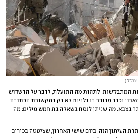
 צה"ל 
)
ולא פחות קשה מכך זה להציג את השאלות המתבקשות, לתהות מה התועלת, לדבר על הדשדוש. 
סוג של דשדוש סטייל לבנון שכבר יצא מהארון וכבר מדובר בו גלויות לא רק בתקשורת הכתובה 
ובאולפנים, אלא גם בדרגים הבכירים ביותר בצבא. מה שניתן לנסח בשאלה בת חמש מילים: מה 
"צה"ל על סף הכרעת החמאס", הייתה כותרת העיתון הזה, ביום שישי האחרון, שציטטה בכירים 