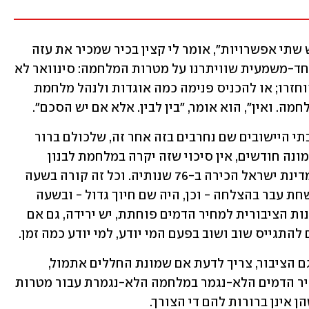
רק שעכשיו זה נהיה  קשה יותר ויותר. "יש שתי אפשרויות", אומר לי קצין בכיר שמכיר את עזה 
היטב ומקרוב, "לצאת עכשיו, שזו הודאה חד-משמעית שוויתרנו על מטרות המלחמה: סינוואר לא 
חוסל; חמאס לא הושמד; והחטופים לא הוחזרו; או להכניס פנימה כמה אוגדות ולנהל מלחמת 
. ואין", הוא אומר, "בין לבין. אלא אם יש הסכם".
רק שכל זה קורה בשעה שהצפון בוער. שבתי היישובים שם נחרבים בזה אחר זה, שלכולם ברור 
שאם המלחמה בעזה לא הסתיימה תוך שמונה חודשים, אין סיכוי שזה יקרה במלחמת לבנון 
השלישית שלא תהיה דומה לשום דבר שמדינת ישראל הכירה ב-76 שנותיה. וכל זה קורה בשעה 
שהשלב הראשון בקידום חוק הגיוס המושחת עבר בהצלחה - וכן, היה שם חיוך גדול - ובשעה 
שהרחק מהעין הציבורית לא רק שהסובלנות הציבורית למחיר הדמים פוחתת, יש ירידה, גם אם 
 להתגייס שוב ושוב בפעם המי יודע, למי יודע כמה זמן.
במילים אחרות, אם לסכם, לא רק הצבא, גם הציבור, צריך לדעת אם שמונת החללים אתמול, 
שקרעו לנו את הלב, הם רק עוד שלב במחיר הדמים הלא-נגמר במלחמה הלא-נגמרת עבור מטרות 
ן אינן ברורות להם די הצורך.