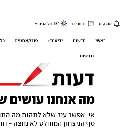
מבזקים
דווחו לנו
°
28
תל אביב
ראשי
חדשות
ידיעות+
פודקאסטים
כל
חדשות
מה אנחנו עושים ש
אי-אפשר עוד שלא לתהות מה התוע
סף הניצחון המוחלט לא נחצה - וז