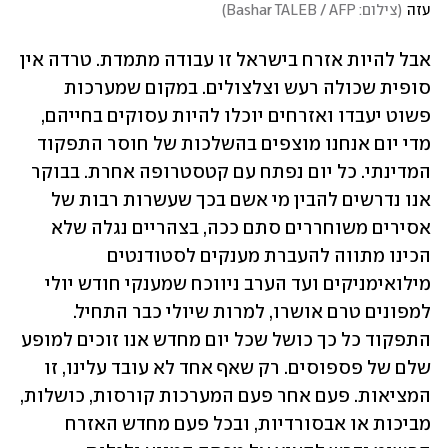
עזה
(
צילום: Bashar TALEB / AFP
)
אבל להיות אזרח בישראל זו עבודה מתמדת. טרדה אין 
סופית שכולה רעש וצלצולים. במקום שמערכות 
פשוט יעבדו ואזרחים יוכלו להיות עסוקים בחייהם, 
מדי יום אנחנו מוצפים בהשלכות של חוסר התפקוד 
המדינתי. כל יום נפתח עם קטסטרופה אחרת. בבוקר 
אנו נדרשים להבין מי אשם בכך שעשרות רבות של 
אסירים משוחררים סתם ככה, בצהריים נגלה שלא 
הכינו מתווה להעברת מענקים לסטודנטים 
מילואימניקים ועד הערב ניווכח שמענקי חודש יולי 
למפונים טרם אושרו, למרות שיולי כבר התחיל. 
התפקוד כל כך כושל שכל יום מחדש אנו זוכים למופע 
שלם של פספוסים. רק שאף אחד לא עובד עלינו, זו 
המציאות. פעם אחר פעם המערכות קורסות, כושלות, 
מביכות או אבסורדיות, ובכל פעם מחדש האזרח 