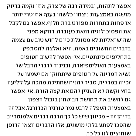
אפשר לתהות, ובמידה רבה של צדק, איזו נקמה בדיוק 
מושגת באמצעות ניצחון כלשהו בענף איזוטרי יותר 
או פחות בתחרות ספורט ברת חלוף. אפשר גם לקבל 
את הפסיכולוגיה הזאת כעובדה. דווקא מפני 
שהישראליות לא מסוגלת כיום לחוש טוב עם עצמה 
בדברים החשובים באמת, היא נאלצת להסתפק 
בתחליפים סינתטיים. אי-אפשר להשיב חטופים 
באמצעות האולימפיאדה, ובניגוד לדברי ההבל של 
נשיא המדינה על חטופים שיתחזקו אם ישמעו על 
זכייה במדליה, סביר להניח שחתיכת מתכת על קליעה 
בחץ וקשת לא תעניין להם את קצה הזרת. אי-אפשר 
גם להשיב את תחושת הביטחון בגבול הצפון 
באמצעות העפלה לרבע גמר טורניר הכדורגל. אבל זה 
בדיוק זה - מכיוון שיש כל כך הרבה דברים אלמנטריים 
שהפכו לפתע בלתי מושגים, אלו הדברים יוצאי הדופן 
שנחוצים לנו כל כך. 