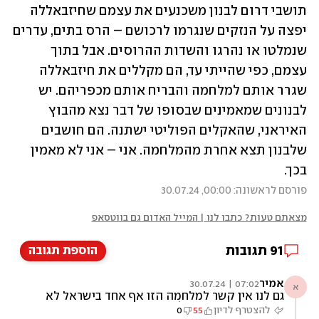
תושבי דרום לבנון משכנעים את עצמם שחיזבאללה 
יפצה על הנזקים שנגרמו לרכושם – הרס בתים, עדרים 
שנמלטו או נהרגו והשדות ההרוסים. אבל בתוך 
עצמם, כפי שהייתי עד, הם מקללים את חיזבאללה 
שגרר אותם למלחמה והבריח אותם מכפריהם. יש 
לבנונים שמאמינים שבסופו של דבר נצא מהבוץ 
האיראני, שהאקלים הפוליטי ישתנה. הם חושבים 
שלבנון תצא אחרת מהמלחמה. אני – אני לא מאמין 
בכך.
פורסם לראשונה: 00:00, 30.07.24
מצאתם טעות? כתבו לנו | המייל האדום גם בווטסאפ
91
תגובות
הוספת תגובה
אמיר
07:02 | 30.07.24
א
גם לנו אין קשר למלחמה הזו אף אחד בישראל לא
מעוניין במלחמה עם לבנון וגם לא עם עזה. אנחנו
להצטרף לדיון
55
0
הישראלים אף פעם לא מתחילים במלחמה ולא