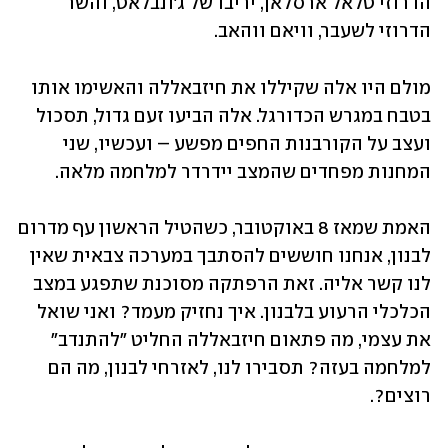
הדרוזי טלאל ארסלאן, יריבו של ג'ונבלאט, והשר 
הדרוזי לשעבר, וויאם ווהאב.
מולם היו אלה שקיללו את חיזבאללה והאשימו אותו 
בטבח במגרש הכדורגל. אלה הביעו זעם גדול, תסכול 
ועצב על הקורבנות החפים מפשע – ועכשיו, שני 
המחנות מפחדים שהמצב יידרדר למלחמה מלאה. 
האמת שמאז 8 באוקטובר, כשהטיל הראשון עף מדרום 
לבנון, אנחנו חוששים להסתבך במערכה צבאית שאין 
לנו קשר אליה. זאת הרפתקה מסוכנת שתפגע במצב 
הכלכלי הרעוע בלבנון. איך נחזיק מעמד? ואני שואל 
את עצמי, מה פתאום חיזבאללה החליט "להתנדב" 
למלחמה בעזה? תסבירו לנו, לאזרחי לבנון, מה הם 
רוצים?.