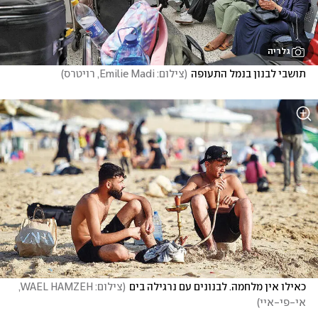
גלריה
תושבי לבנון בנמל התעופה
(
צילום: Emilie Madi, רויטרס
)
כאילו אין מלחמה. לבנונים עם נרגילה בים
(
צילום: WAEL HAMZEH, 
אי-פי-איי
)