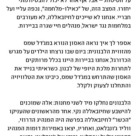
על הטיסות – אבל אף אחד לא יכול להבטיח מתי 
יחזרו. המצב הזה, של "כאילו-מלחמה", נכפה עליי ועל 
חבריי. אנחנו לא שייכים לחיזבאללה, לא מעורבים 
במלחמות נגד ישראל, מנהלים חיי שגרה בביירות. 
אספר לך איך נראה האסון הנורא במג'דל שמס 
מהזווית הלבנונית: ביום שבו נרצחו הילדים על מגרש 
הכדורגל, אנחנו בביירות היינו בכלל מרותקים 
לתחרות מלכת היופי של לבנון. כשראיתי בנייד את 
האסון שהתרחש במג'דל שמס, כיבינו את הטלוויזיה 
והתחלנו לצעוק ולקלל. 
הלבנונים נחלקו מיד לשני מחנות: אלה שמוכנים 
להישבע שחיזבאללה נקי. אחד מהראשונים שהעניקו 
"הכשר" לחיזבאללה בפרשה היה המנהיג הדרוזי, 
ווליד ג'ונבלאט, ואחריו, יצאו באמירות דומות המנהיג 