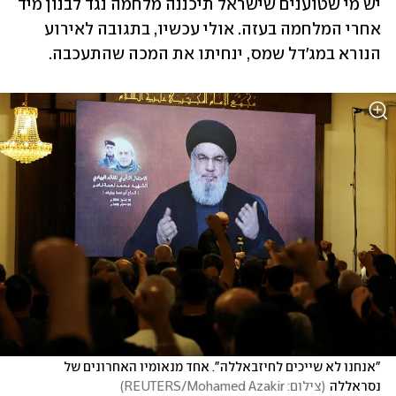
יש מי שטוענים שישראל תיכננה מלחמה נגד לבנון מיד 
אחרי המלחמה בעזה. אולי עכשיו, בתגובה לאירוע 
הנורא במג'דל שמס, ינחיתו את המכה שהתעכבה.
"אנחנו לא שייכים לחיזבאללה". אחד מנאומיו האחרונים של 
נסראללה
(
צילום: REUTERS/Mohamed Azakir
)