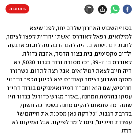
6 תגובות
בסוף השבוע האחרון שלהם יחד, לפני שיצא 
למילואים, רפאל קאודרס ואשתו יהודית קפצו לצימר, 
לחגוג יום נישואים. היה להם הרבה מה לחגוג: ארבעה 
ילדים מקסימים, בית בצור הדסה, אהבה גדולה. 
קאודרס בן ה-39, רכז מסורת ורוח בגדוד 5030, לא 
היה חייב לצאת למילואים, אבל רצה לתרום. כשחזרו 
מסוף השבוע בצימר קאודרס יצא לכיוון הכפר הדרוזי 
חורפיש, שם הוא וחבריו המילואימניקים בגדוד החי"ר 
עסקו בהקמת המחנה, באזור מגרש כדורגל. בגדוד היו 
שתהו מה פתאום להקים מחנה בשטח כה חשוף, 
בקרבת הגבול. "כל דקה כאן מסכנת את חייהם של 
עשרות חיילים", ניסו לומר לפיקוד. אבל המיקום לא 
הוזז.