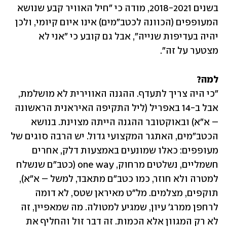
בשנים 2018-2021, מודה כי "חיל האוויר קבע שנושא 
המעופפים (הכוונה לכטב"מים) אינו איום קיומי, ולכן 
יהיה בעדיפות שנייה", אבל גם קובע כי "אני לא 
מצטער על זה".
למה?

"כי היה צריך לתעדף. ההגנה האווירית לא מושלמת, 
אבל ב-14 באפריל (ליל התקיפה האיראנית הראשונה 
– א"א) ובאוקטובר ההגנה הייתה מצוינת. בנושא 
הכטב"מים, האתגר המקצועי גדול. יש הרבה סוגים של 
מעופפים: כאלו שמונעים באמצעות דלק, אחרים 
חשמליים, נשלטים מרחוק, one way (כטב"ם שנשלח 
למטרה ולא חוזר, כמו כטב"ם מתאבד, למשל – א"א), 
תוקפים, מצלמים. מל"ט מאיראן שטס, לא דומה 
לרחפן ממרג' עיון, שמגיע למטולה. מה שמאפיין, זה 
לא רק המגוון אלא הכמות. זה דבר זול והחליף את 