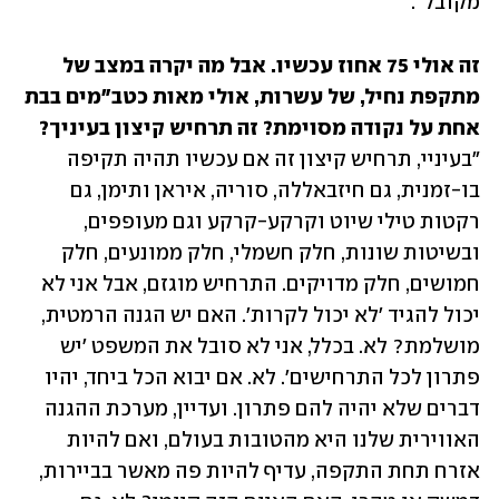
מקובל". 
זה אולי 75 אחוז עכשיו. אבל מה יקרה במצב של 
מתקפת נחיל, של עשרות, אולי מאות כטב"מים בבת 
אחת על נקודה מסוימת? זה תרחיש קיצון בעיניך?

"בעיניי, תרחיש קיצון זה אם עכשיו תהיה תקיפה 
בו-זמנית, גם חיזבאללה, סוריה, איראן ותימן, גם 
רקטות טילי שיוט וקרקע-קרקע וגם מעופפים, 
ובשיטות שונות, חלק חשמלי, חלק ממונעים, חלק 
חמושים, חלק מדויקים. התרחיש מוגזם, אבל אני לא 
יכול להגיד 'לא יכול לקרות'. האם יש הגנה הרמטית, 
מושלמת? לא. בכלל, אני לא סובל את המשפט 'יש 
פתרון לכל התרחישים'. לא. אם יבוא הכל ביחד, יהיו 
דברים שלא יהיה להם פתרון. ועדיין, מערכת ההגנה 
האווירית שלנו היא מהטובות בעולם, ואם להיות 
אזרח תחת התקפה, עדיף להיות פה מאשר בביירות, 