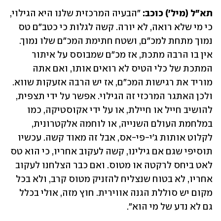
תא"ל (מיל') כוכב: 
"הבעיה המרכזית שלנו היא הגילוי, 
כי מי שלא רואה, לא יורה. קשה לגלות כי כטב"ם טס 
נמוך מתחת למכ"ם, ושטח חתימת המכ"ם שלו נמוך. 
אין בו הרבה מתכת, אז מכ"ם שמבוסס על איתור 
המתכת של כלי הטיס לא רואים אותו, ואם אתה 
מוריד את רגישות המכ"ם, אז יש הרבה אזעקות שווא. 
ולכן האתגר המרכזי זה הגילוי. אפשר על ידי תצפית, 
להושיב חייל או חיילת, או על ידי אקוסטיקה, כמו 
במלחמת העולם השנייה, או לוחמה אלקטרונית, 
לקלוט אותות ג'י-פי-אס, אבל זה מאוד קשה. עכשיו 
תוסיפי שגם אם גילינו, קשה לעקוב אחריו, כי הוא טס 
לאט ביחס לרקטה או מטוס. ואם כבר הצלחנו לעקוב 
אחריו, לא בטוח שנצליח להזניק מטוס קרב, ולא בכל 
מקום יש סוללת הגנה אווירית. חוץ מזה, אולי בכלל 
גם לא נדע של מי הוא".