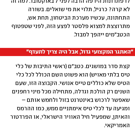
לו פתרונות היו פה הרבה לפני 7 באוקטובר. למה זה 
לא קרה? כרגיל, תלוי את מי שואלים. בשורה 
התחתונה, עכשיו מערכת הביטחון, תחת אש, 
מתרוצצת למצוא פלסטר לפצע הזה, לפני שטפטוף 
הכטב"מים ייהפך למבול.
קצת סדר במושגים. כטב"ם (ראשי התיבות של כלי 
טיס בלתי מאויש) הוא פשוט השם הכולל לכל כלי 
הטיס שלא כוללים טייס אנושי. הקבוצה הזו, שעם 
השנים רק הולכת וגדלה, מתחילה מכל מיני רחפנים 
שאפשר לרכוש באינטרנט בזול ולחמש אותם – 
ומגיעה עד לכלי טיס אימתניים ממש, כמו ההרמס 
והאיתן, שמפעיל חיל האוויר הישראלי, או הפרדטור 
האמריקאי. 