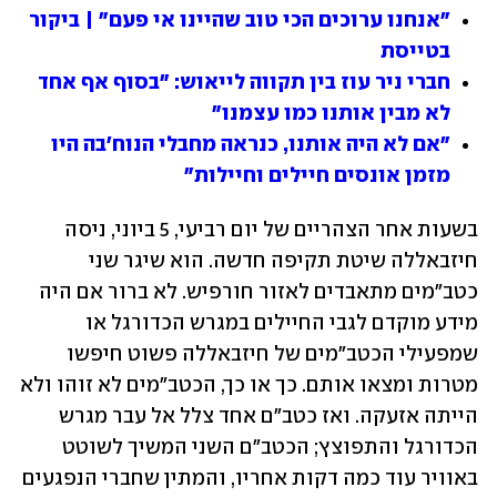
"אנחנו ערוכים הכי טוב שהיינו אי פעם" | ביקור 
בטייסת
חברי ניר עוז בין תקווה לייאוש: "בסוף אף אחד 
לא מבין אותנו כמו עצמנו"
"אם לא היה אותנו, כנראה מחבלי הנוח'בה היו 
מזמן אונסים חיילים וחיילות"
בשעות אחר הצהריים של יום רביעי, 5 ביוני, ניסה 
חיזבאללה שיטת תקיפה חדשה. הוא שיגר שני 
כטב"מים מתאבדים לאזור חורפיש. לא ברור אם היה 
מידע מוקדם לגבי החיילים במגרש הכדורגל או 
שמפעילי הכטב"מים של חיזבאללה פשוט חיפשו 
מטרות ומצאו אותם. כך או כך, הכטב"מים לא זוהו ולא 
הייתה אזעקה. ואז כטב"ם אחד צלל אל עבר מגרש 
הכדורגל והתפוצץ; הכטב"ם השני המשיך לשוטט 
באוויר עוד כמה דקות אחריו, והמתין שחברי הנפגעים 