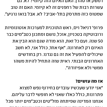
דמשק או טהרן. האם האיום הזה קיומי? לא. גם 
עשרות רבות של רחפנים זה לא קיומי. האם זה טוב 
שמטוס כזה מתרסק בתל-אביב? לא. אבל בואו נרגיע".
פרופ' דניאל ויס, ראש התוכנית למערכות אוטונומיות 
ורובוטיקה בטכניון, אוכל, נושם ומתכנן כטב"מים כבר 
50 שנה. ועם כל זאת, הוא מודה שגם הוא הבין את 
האיום רק לאחרונה. "אף אחד, כולל אני, לא חשב 
שיכולים להפעיל את זה גם נגדנו. רק בחודשים 
האחרונים הבנתי. ראית שזה התחיל להיות משהו 
ממשי ולא אפיזודה".
אז מה עושים?

"אני יודע שעכשיו עובדים בחירוף נפש למצוא 
פתרונות, כולל כאלו שאני לא חופשי לדבר עליהם. 
אנחנו המדינה שפיתחה מזל"טים וכטב"מים יותר מכל 