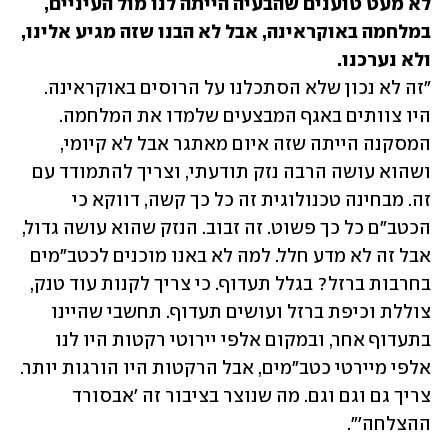
לא מעט טוענים שהבעיה הייתה לנו מול העיניים, 
במלחמה באוקראינה, אבל לא הבנו שזה מגיע אלינו, 
ולא נערכנו.

"זה לא נכון שלא הסתכלנו על הרוסים באוקראינה. 
היו צוותים באגף המבצעים שלמדו את המלחמה. 
המסקנה הייתה שזה איום מאתגר אבל לא קיומי, 
ושהוא עושה הרבה נזק תודעתי, וצריך להתמודד עם 
זה. מבחינה טכנולוגית זה כל כך קשה, דווקא כי 
הכטב"ם כל כך פשוט. זה זבוב. הנזק שהוא עושה גדול, 
אבל זה לא מדע חלל. למה לא באנו מוכנים לכטב"מים 
בחרבות ברזל? בגלל תעדוף. כי צריך לקנות עוד טנק, 
צוללת וכיפת ברזל ועושים תעדוף. תחשבי שהיינו 
בתעדוף אחר, ובמקום אלפי יירוטי רקטות היו לנו 
אלפי מיירטי כטב"מים, אבל הרקטות היו הורגות יותר. 
צריך גם וגם וגם. מה שנוצר בציבור זה 'אבסורד 
ההצלחה'".