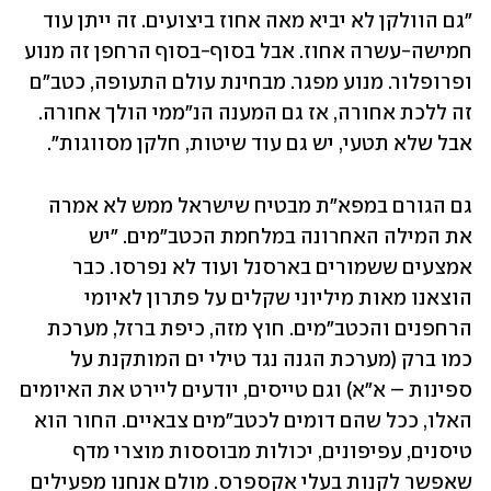
"גם הוולקן לא יביא מאה אחוז ביצועים. זה ייתן עוד 
חמישה-עשרה אחוז. אבל בסוף-בסוף הרחפן זה מנוע 
ופרופלור. מנוע מפגר. מבחינת עולם התעופה, כטב"ם 
זה ללכת אחורה, אז גם המענה הנ"ממי הולך אחורה. 
אבל שלא תטעי, יש גם עוד שיטות, חלקן מסווגות".
גם הגורם במפא"ת מבטיח שישראל ממש לא אמרה 
את המילה האחרונה במלחמת הכטב"מים. "יש 
אמצעים ששמורים בארסנל ועוד לא נפרסו. כבר 
הוצאנו מאות מיליוני שקלים על פתרון לאיומי 
הרחפנים והכטב"מים. חוץ מזה, כיפת ברזל, מערכת 
כמו ברק (מערכת הגנה נגד טילי ים המותקנת על 
ספינות – א"א) וגם טייסים, יודעים ליירט את האיומים 
האלו, ככל שהם דומים לכטב"מים צבאיים. החור הוא 
טיסנים, עפיפונים, יכולות מבוססות מוצרי מדף 
שאפשר לקנות בעלי אקספרס. מולם אנחנו מפעילים 