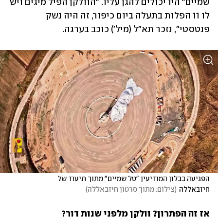
שמיים" היו יכולים להגן עליו. "הוולקן הפיל מיגים ויש 
לו 11 הפלות בתעלה ביום כיפור, זה היה נשק 
פנטסטי", נזכר תא"ל (מיל') כוכב בערגה.
הפגיעה בבלון המודיעין "טל שמיים" מתוך תיעוד של 
חיזבאללה
(
צילום: מתוך סרטון חיזבאללה
)
אז זה הפתרון? וולקן מלפני שנות דור?
