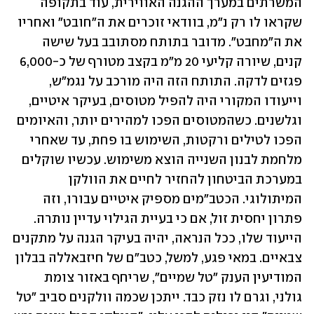
המשרתים במערך ההגנה האווירית, עוד בתקופה 
שקראו לו רק נ"מ, בוודאי זוכרים את ה"חובט" ואחריו 
את ה"מחבט". מדובר בתותח מסתובב בעל שישה 
קנים, שיורה קליעי 20 מ"מ בקצב מטורף של כ-6,000 
פגזים לדקה. התותח הזה היה מורכב על נגמ"ש, 
וייעודו המקורי היה להפיל מטוסים, בעיקר איטיים, 
וגלשנים. כשהמטוסים הפכו למהירים יותר, והאיומים 
הפכו לטילים ורקטות, השימוש בו פחת, עד שאחרי 
מלחמת לבנון השנייה הוצא משימוש. עכשיו שוקלים 
במערכת הביטחון להחזיר לחיים את הוולקן 
המיתולוגי. הכטב"מים מספיק איטיים עבורו, וזה 
פתרון יחסית זול, אם כי בעיית הגילוי עדיין נותרה. 
הייעוד שלו, ככל הנראה, יהיה בעיקר הגנה על מתקנים 
צבאיים. במאי פגע, למשל, כטב"ם של חיזבאללה בבלון 
המודיעין הענק "טל שמיים", שריחף באזור צומת 
גולני, וגרם לו נזק כבד. ייתכן שכמה וולקנים סביב "טל 