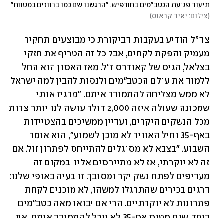
תיעוד פגיעת הכטב"מים בחורפיש. "הרגשנו שם כמו ברווזים במטווח"
(
צילום: יאיר קראוס
)
צה”ל הודיע בעקבות הביקורת כי מבוצעים תחקיר 
מעמיק והפקת לקחים, אבל כל זה הטריף את חזקי 
בצלאל, הגיס של קאודרס ז"ל. מאז האסון הוא החל 
ללמוד את עולם הכטב"מים ולנסות להבין למה ישראל 
לא ממש מצליחה להתמודד איתם. "מרגיז אותי 
שמכונה שעולה איזה 2,000 דולר עושה לנו יותר צרות 
מכל הנשקים היקרים, ועדיין ממשיכים בהצטיידות 
באף-35 וחיל האוויר לא מוכן לשמוע", הוא אומר 
השבוע. "בצבא לא מסוגלים להתייחס לפתרון זול. אם 
זה לא יוקרתי, אז לא מתייחסים אליו. במקום זה 
מעדיפים לפתח נשק יקר ומסובך. זו בעיה באופי שלנו: 
דרגים בכירים שהתרגלו למשהו, לא מוכנים לקחת 
פתרונות לא יוקרתיים. הרי אם יבואו מאה כטב"מים 
ביחד, שום מטוס אף-35 לא יוכל להתמודד איתם. אין 