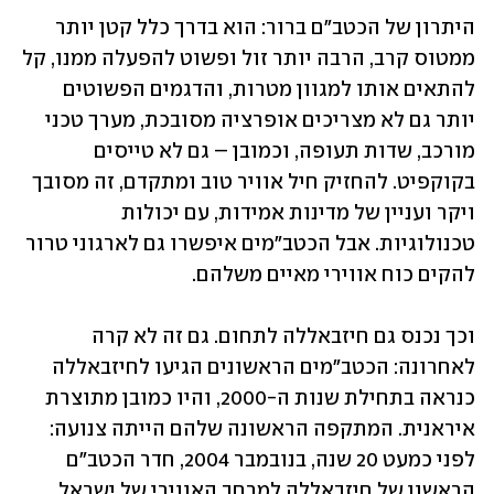
היתרון של הכטב"ם ברור: הוא בדרך כלל קטן יותר 
ממטוס קרב, הרבה יותר זול ופשוט להפעלה ממנו, קל 
להתאים אותו למגוון מטרות, והדגמים הפשוטים 
יותר גם לא מצריכים אופרציה מסובכת, מערך טכני 
מורכב, שדות תעופה, וכמובן – גם לא טייסים 
בקוקפיט. להחזיק חיל אוויר טוב ומתקדם, זה מסובך 
ויקר ועניין של מדינות אמידות, עם יכולות 
טכנולוגיות. אבל הכטב"מים איפשרו גם לארגוני טרור 
להקים כוח אווירי מאיים משלהם. 
וכך נכנס גם חיזבאללה לתחום. גם זה לא קרה 
לאחרונה: הכטב"מים הראשונים הגיעו לחיזבאללה 
כנראה בתחילת שנות ה-2000, והיו כמובן מתוצרת 
איראנית. המתקפה הראשונה שלהם הייתה צנועה: 
לפני כמעט 20 שנה, בנובמבר 2004, חדר הכטב"ם 
הראשון של חיזבאללה למרחב האווירי של ישראל 