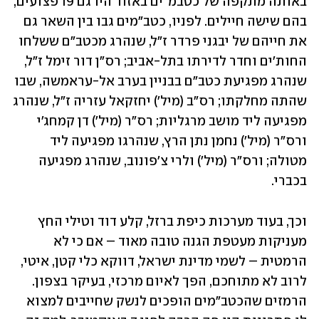
באותה מתקפה של כטבמ"ים באזור היו גם 19 פצועים, 
בהם שישה חיילים. לפניו, כטב"מים גבו בין השאר גם 
את חייהם של יבגני פרדר ז"ל, שנהרג מכטב"ם ששלחו 
החות'ים וחדר לדירתו בתל-אביב; רס"ן דור זימל ז"ל, 
שנהרג מפגיעת כטב"ם בבניין בערב אל-עראמשה, שבו 
שהתה מחלקתו; רס"ב (מיל') יחזקאל עזריה ז"ל, שנהרג 
מפגיעה ליד מושב מרגליות; רס"ר (מיל') דן קמחג'י 
ורס"ר (מיל') נחמן נתן הרץ, שנהרגו מפגיעה ליד 
מטולה; ורס"ר (מיל') ולרי צ'פונוב, שנהרג מפגיעה 
בכברי.
וכך, בעוד מערכות כיפת ברזל, קלע דוד וטילי החץ 
מעניקות מעטפת הגנה טובה מאוד – אם כי לא 
הרמטית – לשמי מדינת ישראל, דווקא כלי קטן, איטי, 
לרוב לא מתוחכם, הפך לאיום מרכזי, בעיקר בצפון. 
הרמזים שהכטב"מים הופכים לנשק שחייבים למצוא 