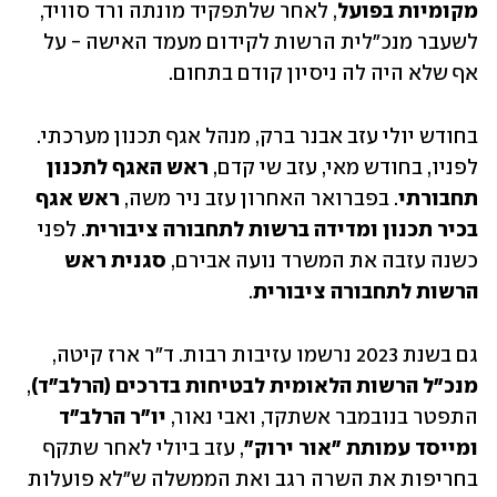
מקומיות בפועל
, לאחר שלתפקיד מונתה ורד סוויד, 
לשעבר מנכ"לית הרשות לקידום מעמד האישה - על 
אף שלא היה לה ניסיון קודם בתחום.
בחודש יולי עזב אבנר ברק, מנהל אגף תכנון מערכתי. 
לפניו, בחודש מאי, עזב שי קדם, 
ראש האגף לתכנון 
תחבורתי
. בפברואר האחרון עזב ניר משה, 
ראש אגף 
בכיר תכנון ומדידה ברשות לתחבורה ציבורית
. לפני 
כשנה עזבה את המשרד נועה אבירם, 
סגנית ראש 
הרשות לתחבורה ציבורית
.
גם בשנת 2023 נרשמו עזיבות רבות. ד"ר ארז קיטה,
מנכ"ל הרשות הלאומית לבטיחות בדרכים (הרלב"ד)
, 
התפטר בנובמבר אשתקד, ואבי נאור, 
יו"ר הרלב"ד 
ומייסד עמותת "אור ירוק"
, עזב ביולי לאחר שתקף 
בחריפות את השרה רגב ואת הממשלה ש"לא פועלות 