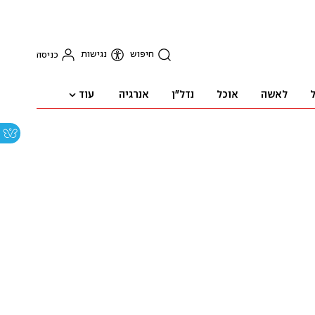
חיפוש
נגישות
כניסה
עוד
ל
לאשה
אוכל
נדל"ן
אנרגיה