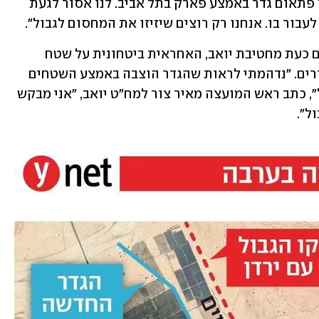
פתאום על הצבת מחסום. זה כמו שישימו פתאום גדר באמצע פארק בתל אביב. לנו אסור לגעת 
עבור בו. אנחנו רק רוצים שיזיזו את המחסום לגבול".
במועצה אזורית הערבה התיכונה מבקשים כעת מחטיבת יואב, האחראית ביטחונית על שטח 
המועצה, להזיז את הגדר לגבולות המוסדרים. "נדהמתי לראות שהגדר הוצבה באמצע השטחים 
החקלאיים, פעולה שיצרה מובלעת בגבול", כתב ראש המועצה מאיר צור למח"ט יואב, "אני מבקש 
ל".