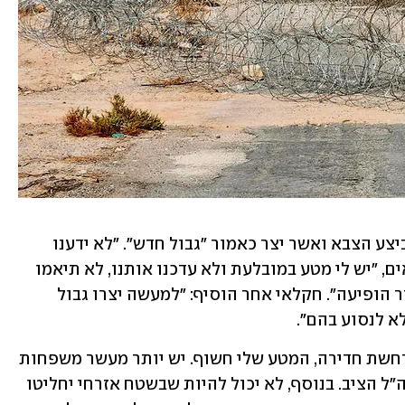
בפארן גילו לפני כשבועיים את השינוי שביצע הצבא ואשר יצר כאמור "גבול חדש". "לא ידענו 
בכלל על המהלך הזה", סיפר אחד החקלאים, "יש לי מטע במובלעת ולא עדכנו אותנו, לא תיאמו 
את העבודות עם המועצה. בוקר אחד הגדר הופיעה". חקלאי אחר הוסיף: "למעשה יצרו גבול 
 לנסוע בהם". 
אדם נוסף שעובד במקום טען כי "אם מתרחשת חדירה, המטע שלי חשוף. יש יותר מעשר משפחות 
שיש להן עובדים בשטח שמעבר לגדר שצה"ל הציב. בנוסף, לא יכול להיות שבשטח אזרחי יחליטו 