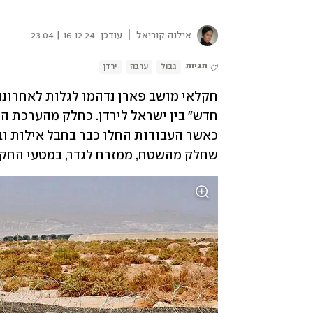
|
אילנה קוריאל
עודכן:
16.12.24 | 23:04
תגיות
גבול
ערבה
ירדן
שחלק מהשטח, ממזרח לגדר, במטעי החקלאי