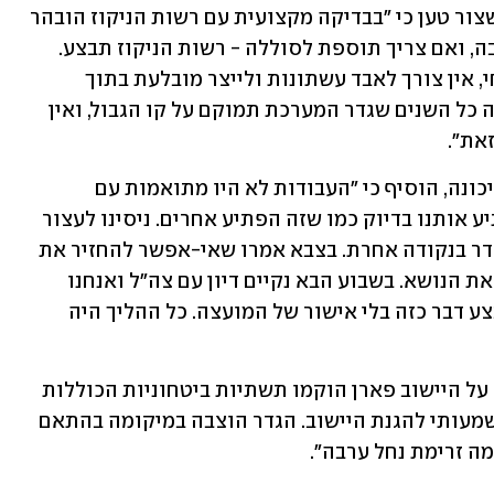
וביקשו לפעול למען ביטחון האזור. אלא שצור טען כי "בבדיקה מקצועית עם רשות הניקוז הובהר 
שניתן לבנות גדר על הסוללה של נחל ערבה, ואם צריך תוספת לסוללה - רשות הניקוז תבצע. 
בכל מקרה, ולמרות הלחץ מהגבול המזרחי, אין צורך לאבד עשתונות ולייצר מובלעת בתוך 
השטחים החקלאיים. מדינת ישראל נלחמה כל השנים שגדר המערכת תמוקם על קו הגבול, ואין 
את".
אורי לב, קב"ט מועצה אזורית הערבה התיכונה, הוסיף כי "העבודות לא היו מתואמות עם 
המועצה אלא עם הנהלת היישוב. זה הפתיע אותנו בדיוק כמו שזה הפתיע אחרים. ניסינו לעצור 
את זה. טענו שלא היה מקום לשים את הגדר בנקודה אחרת. בצבא אמרו שאי-אפשר להחזיר את 
זה, אבל אנחנו פועלים בכל מקרה לשנות את הנושא. בשבוע הבא נקיים דיון עם צה"ל ואנחנו 
מקווים שזה ייפתר. החטיבה לא יכולה לבצע דבר כזה בלי אישור של המועצה. כל ההליך היה 
מדובר צה"ל נמסר: "כחלק מחיזוק ההגנה על היישוב פארן הוקמו תשתיות ביטחוניות הכוללות 
גם גדר עוגן. התשתיות מספקות עיבוי משמעותי להגנת היישוב. הגדר הוצבה במיקומה בהתאם 
ה זרימת נחל ערבה". 