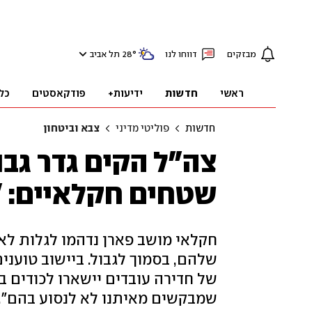
מבזקים
דווחו לנו
°
28
תל אביב
ראשי
חדשות
ידיעות+
פודקאסטים
כל
חדשות
פוליטי מדיני
צבא וביטחון
צה"ל הקים גדר גב
שטחים חקלאיים: 
חקלאי מושב פארן נדהמו לגלות ל
שלהם, בסמוך לגבול. ביישוב טועני
של חדירה עובדים יישארו לכודים 
שמבקשים מאיתנו לא לנסוע בהם". 