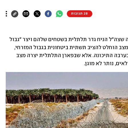
28 תגובות
חקלאי מושב פארן נדהמו לגלות לאחרונה שצה"ל הניח גדר תלתלית בשטחים שלהם ויצר "גבול 
חדש" בין ישראל לירדן. כחלק מהערכת המצב הוחלט להציב תשתית ביטחונית בגבול המזרחי, 
כאשר העבודות החלו כבר בחבל אילות ובערבה התיכונה. אלא שבפארן התלתלית יצרה מצב 
ם, נותר לא מוגן. 