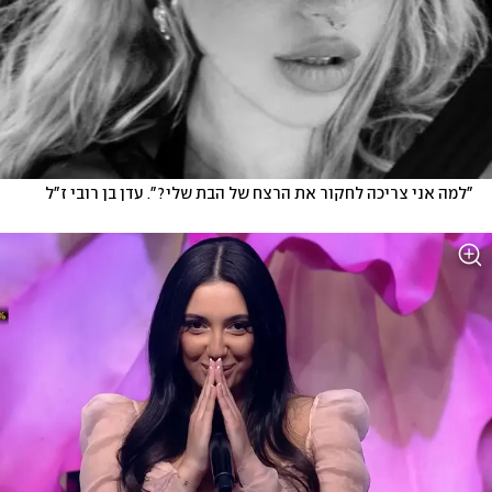
"למה אני צריכה לחקור את הרצח של הבת שלי?". עדן בן רובי ז"ל