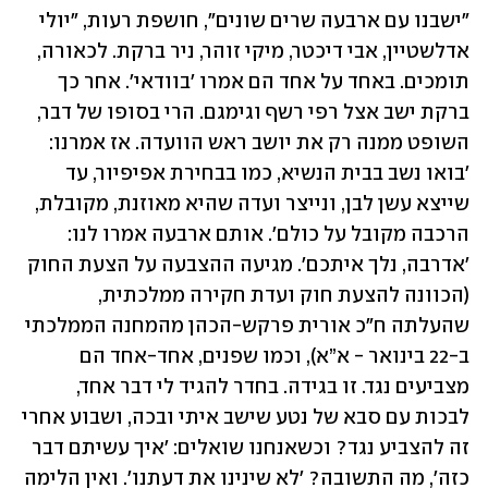
"ישבנו עם ארבעה שרים שונים", חושפת רעות, "יולי 
אדלשטיין, אבי דיכטר, מיקי זוהר, ניר ברקת. לכאורה, 
תומכים. באחד על אחד הם אמרו 'בוודאי'. אחר כך 
ברקת ישב אצל רפי רשף וגימגם. הרי בסופו של דבר, 
השופט ממנה רק את יושב ראש הוועדה. אז אמרנו: 
'בואו נשב בבית הנשיא, כמו בבחירת אפיפיור, עד 
שייצא עשן לבן, ונייצר ועדה שהיא מאוזנת, מקובלת, 
הרכבה מקובל על כולם'. אותם ארבעה אמרו לנו: 
'אדרבה, נלך איתכם'. מגיעה ההצבעה על הצעת החוק 
(הכוונה להצעת חוק ועדת חקירה ממלכתית, 
שהעלתה ח"כ אורית פרקש-הכהן מהמחנה הממלכתי 
ב-22 בינואר - א”א), וכמו שפנים, אחד-אחד הם 
מצביעים נגד. זו בגידה. בחדר להגיד לי דבר אחד, 
לבכות עם סבא של נטע שישב איתי ובכה, ושבוע אחרי 
זה להצביע נגד? וכשאנחנו שואלים: 'איך עשיתם דבר 
כזה', מה התשובה? 'לא שינינו את דעתנו'. ואין הלימה 