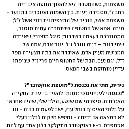
משפחות, כשהמטרה היא להפוך תנועה ציבורית 
רחבה", מסבירה רעות. בין השמות המוכרים בתנועה - 
משפחת אשל, הוריה של התצפיתנית רוני אשל ז"ל; 
מירה, אמא של החטופה ששוחררה עמית סוסנה, 
המתגוררת בעצמה בשדרות; סיגל מנצורי, שאיבדה 
שתי בנות – רויה ונורל ז"ל; יונה אדם, אמה של 
המגישה מעיין אדם, שאיבדה את בתה הצעירה מפל 
ז"ל; וגם נעם, הבת של החטוף חיים פרי ז"ל שגופתו 
עדיין מוחזקת בשבי חמאס.
נירית, מתי את נכנסת ל”מועצת אוקטובר”?

"נכנסתי לעניינים כי זומנתי להעיד בוועדת החקירה 
האזרחית. סיפרתי שם שנטע, הילד שלי, שהיה אחראי 
על בלוני האיסוף בנחל עוז, ישב לפעמים בבית - וזו 
לא המצאה או בדיחה - וחיפש חלקים לבלון בעלי 
אקספרס. ב-6 באוקטובר התקלקל בלון אחד, עף להם. 