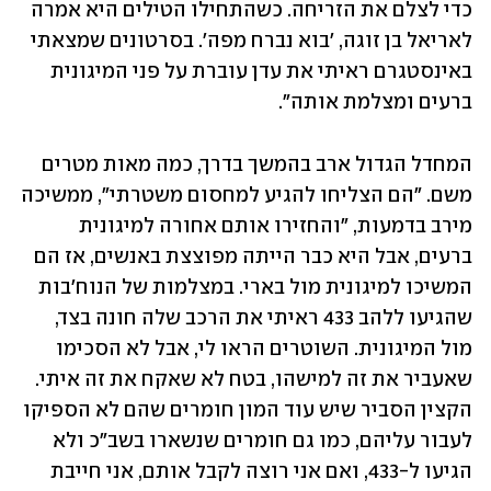
כדי לצלם את הזריחה. כשהתחילו הטילים היא אמרה 
לאריאל בן זוגה, 'בוא נברח מפה'. בסרטונים שמצאתי 
באינסטגרם ראיתי את עדן עוברת על פני המיגונית 
ברעים ומצלמת אותה". 
המחדל הגדול ארב בהמשך בדרך, כמה מאות מטרים 
משם. "הם הצליחו להגיע למחסום משטרתי", ממשיכה 
מירב בדמעות, "והחזירו אותם אחורה למיגונית 
ברעים, אבל היא כבר הייתה מפוצצת באנשים, אז הם 
המשיכו למיגונית מול בארי. במצלמות של הנוח'בות 
שהגיעו ללהב 433 ראיתי את הרכב שלה חונה בצד, 
מול המיגונית. השוטרים הראו לי, אבל לא הסכימו 
שאעביר את זה למישהו, בטח לא שאקח את זה איתי. 
הקצין הסביר שיש עוד המון חומרים שהם לא הספיקו 
לעבור עליהם, כמו גם חומרים שנשארו בשב"כ ולא 
הגיעו ל-433, ואם אני רוצה לקבל אותם, אני חייבת 