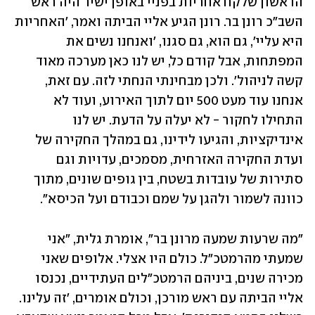
הראשון שלקח אחריות בפניי באופן ישיר היה ראש 
השב"כ רונן בר. רונן הגיע אליי הביתה ואמר, 'האחריות 
היא עליי', גם הוא, גם סגנו, 'ואנחנו נשים את 
המפתחות, אבל קודם כל, יש לנו כאן מערכה מאוד 
קשה לניהול'. ולכן מבחינתי הנחתי לזה. עם זאת, 
אנחנו עוד מעט 500 יום לתוך האירוע, ועוד לא 
התחילו לחקור - לא יעלה על הדעת. יש לנו 
אינדיקציות, והגיעו לידינו, גם במהלך החקירה של 
ועדת החקירה האזרחית, מסמכים, עדויות וגם 
סתירות של עובדות בשטח, בין גופים שונים, מתוך 
כוונה לשמור ולהגן על שמם וכבודם ועל הכיסא".
"מה שרעות שמעה מרונן בר", אומרת גלית, "אני 
שמעתי מהרמטכ"ל. כולם היו אצלי. אלופים שאני 
מכירה שנים, ביניהם הרמטכ"לים העתידיים, נכנסו 
אליי הביתה עם ראש מורכן, וכולם אומרים, 'זה עלינו. 