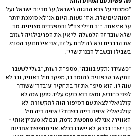
מה עשית עם המידע הזה?

"סמכתי על צבא ההגנה לישראל, על מדינת ישראל ועל 
המנהיגים שלה. איזו טעות. היום אני לא סומכת יותר 
על אף אחד. רוב חיילי צה"ל והמפקדים מצוינים. מה 
שלא עובד זה הלמעלה. לי אין את הפריבילגיה לעזוב 
את הדברים ולא להילחם על זה, אני אילחם עד הסוף. 
בשבילו ובשביל הבנות שלי".
"כשעידו נתקע בנובה", מספרת רעות, "בעלי לשעבר 
התקשר טלפונית לתומר בר, מפקד חיל האוויר, ובר לא 
ענה לו. הוא סיפר את זה בתחקיר 'עובדה' ששודר 
לפני כחודש, ומאז הוא כועס עליו. טוען שזה לא 
קולגיאלי לצאת עם הסיפור הזה לתקשורת. לא 
קולגיאלי? איפה היית בשבת?! איפה היה חיל 
האוויר? אני לא מחפשת נקמה, וגם לא מעניין אותי - 
כן יישבו בכלא, לא יישבו בכלא. אני מחפשת אחריות. 