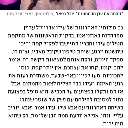
"זיהתה את עדן מהתמונות". יובל רפאל
(
צילום מסך, באדיבות קשת
)
גם מילותיו האחרונות של עידו אדרי ז"ל עדיין 
מהדהדות באוזני אמו. בדקות הראשונות של מתקפת 
הטילים עידו וחבריו התיישבו לפק"ל קפה וחיכו 
שהשטח יירגע. שיחת טלפון שקיבל מאביו, נצ"מ ח', 
מפקד הימ"מ, זרקה אותם למציאות הקשה. "ח' אומר 
להם, קומו, קחו את עצמכם, אין יותר קפה, כנסו 
למכוניות, סעו לכיוון באר-שבע'", משחזרת רעות את 
רגעי האימה, "עידו כבר הצליח לצאת מהמקום, אבל 
אז הם נתקלו בפצועים על הכביש. הוא טיפל בפצועה 
וחזר למסיבה להילחם עם נשק של שוטר שנהרג. 
בשיחה האחרונה עם אבא שלו, עידו אמר: 'אבא, יורים 
עליי', וזהו. אני לא יודעת ממה הבן שלי מת. רק שהוא 
היה ירוי". 