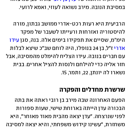
במסיבת הנובה. מירב נשואה לעוזי, ואמא לרועי.
הרביעית היא רעות רכט-אדרי ממושב גבתון, מורה 
להיסטוריה ואזרחות ורעייתו לשעבר של מפקד 
הימ”מ, שסיים את תפקידו בימים אלה. בנה, סגן 
עידו 
אדרי
 ז"ל, בן 24 בנופלו, היה לוחם שב"כ שיצא לבלות 
עם חברים בנובה. עידו הצליח להימלט מהמסיבה, אבל 
חזר אליה כדי להילחם ולנסות להציל אחרים. בבית 
נשארו לה יונתן, 22, ותמר, 15. 
שרשרת מחדלים והפקרה
הפעם האחרונה שבה מירב בן רובי ראתה את בתה 
הבכורה עדן הייתה בארוחת שישי, שעות ספורות 
לפני שנרצחה. "עדן יצאה מהבית מאוד מאוחר", היא 
משחזרת, "עשינו קידוש משפחתי, והיא יצאה למסיבה 