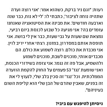
רעות: "וגם ניר ברקת, כשהוא אמר: 'אני רוצה ועדה 
שתהיה נוחה לציבור', כתבתי לו: 'לי לא נוח, כבר שנה 
וארבעה חודשים'. את מבינה את הסיטואציה שאנחנו 
עומדים בה? אני מגיעה כל שבוע לכנסת ביום רביעי, 
נמצאת שם שעות על גבי שעות, כבר אין לי בושה. אני 
תופסת אותם במסדרון, במזנון. רצתי אחרי יריב לוין. 
אני מכבדת את כולם. רוצה לשמוע את כולם. הם 
מכבדים אותי, מוכנים לשבת, מוכנים לשמוע 
ולהשמיע, אבל פה זה נגמר. אני צופה בשידורי הכנסת, 
ואני שומעת 'נגד' 53 פעמים על החוק להקמת הוועדה 
הממלכתית. וכל 'נגד' זה סכין בלב שלי, לנעוץ לי את 
זה בפנים, שאבין שהדם של הבן שלי הוא קליפת השום 
בעיניהם".
ניסיתן להיפגש עם ביבי?
