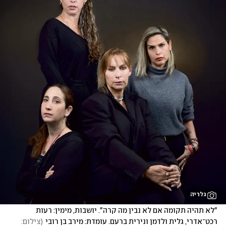
גלריה
"לא תהיה תקומה אם לא נבין מה קרה". יושבות, מימין: רעות 
רכט־אדרי, גלית ולדמן ונירית ברעם. עומדת: מירב בן רובי
(
צילום: 