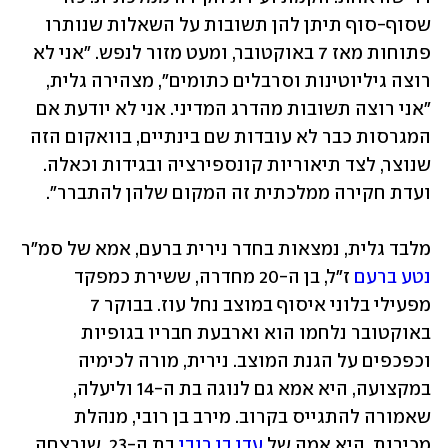
שסוף-סוף תיתן להן תשובות על השאלות שנותרו 
פתוחות מאז 7 באוקטובר, ומעט מזור לנפש. "אני לא 
רוצה גיליוטינות וסרבלים כתומים", מצהירה גלית, 
"אני רוצה תשובות מהדרג המדיני. אני לא יודעת אם 
המגרסות כבר לא עובדות שם בינתיים, בוואקום הזה 
שנוצר, לצד תיאוריות קונספירציה ובגידות וכאלה. 
ועדת חקירה ממלכתית זה המקום שלהן להתברר".
מלבד גלית, נמצאות בחדר נירית ברעם, אמא של סמ"ר 
נטע ברעם
 ז"ל, בן ה-20 מחדרה, ששירת כמפקד 
מפעילי בלוני איסוף במוצב נחל עוז. בבוקר 7 
באוקטובר נלחמו הוא וארבעת חבריו בגופיות 
וכפכפים על הגנת המוצב. נירית, מורה לכימיה 
במקצועה, היא אמא גם לנוגה בת ה-14 וליעלה, 
שאמורה להתגייס בקרוב. מירב בן רובי, מנהלת 
מכירות, היא אמה של 
עדן בן רובי
 בת ה-23, שנרצחה 