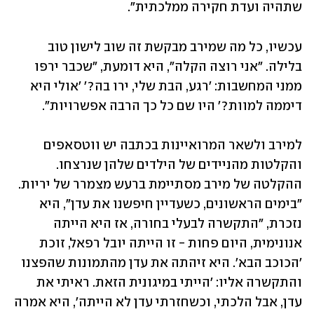
שתהיה ועדת חקירה ממלכתית". 
עכשיו, כל מה שמירב מבקשת זה שוב לישון טוב 
בלילה. "אני רוצה הקלה", היא דומעת, "שכבר ירפו 
ממני המחשבות: 'רגע, הבת שלי, ירו בה?' 'אולי היא 
דיממה למוות?' היו שם כל כך הרבה אפשרויות". 
למירב ולשאר המרואיינות בכתבה יש ווטסאפים 
והקלטות מהניידים של הילדים שלהן שנרצחו. 
ההקלטה של מירב מסתיימת ברעש מצמרר של יריות. 
"בימים הראשונים, כשעדיין חיפשנו את עדן", היא 
נזכרת, "התקשרה לבעלי בחורה, אז היא הייתה 
אנונימית, היום פחות - זו הייתה יובל רפאל, זוכת 
'הכוכב הבא'. היא זיהתה את עדן מהתמונות שהפצנו 
והתקשרה אליו: 'הייתי במיגונית הזאת. ראיתי את 
עדן, אבל הלכתי, וכשחזרתי עדן לא הייתה', היא אמרה 