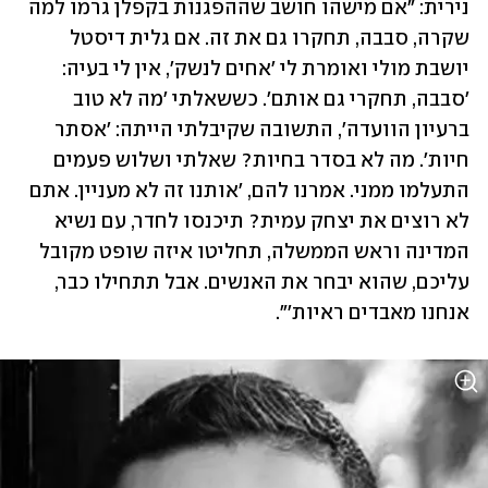
נירית: "אם מישהו חושב שההפגנות בקפלן גרמו למה 
שקרה, סבבה, תחקרו גם את זה. אם גלית דיסטל 
יושבת מולי ואומרת לי 'אחים לנשק', אין לי בעיה: 
'סבבה, תחקרי גם אותם'. כששאלתי 'מה לא טוב 
ברעיון הוועדה', התשובה שקיבלתי הייתה: 'אסתר 
חיות'. מה לא בסדר בחיות? שאלתי ושלוש פעמים 
התעלמו ממני. אמרנו להם, 'אותנו זה לא מעניין. אתם 
לא רוצים את יצחק עמית? תיכנסו לחדר, עם נשיא 
המדינה וראש הממשלה, תחליטו איזה שופט מקובל 
עליכם, שהוא יבחר את האנשים. אבל תתחילו כבר, 
אנחנו מאבדים ראיות'".