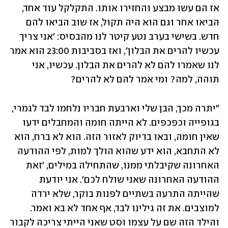
אז הם עשו מבצע והחזירו אותו. התקלקל עוד אחד, 
הביאו אחר וגם הוא היה תקול, אז שוב הביאו להם 
חדש. בשישי בערב נטע קיטר לנו מהבסיס: 'אני צריך 
עכשיו להרים את הבלון', ואז בסביבות 23:00 הוא אמר 
לנו שאמרו להם לא להרים את הבלון. עכשיו, אני 
תוהה, למה? ומי אמר להם לא להרים? 
"יתרה מכך, הבן שלי וארבעת חבריו נלחמו לבד לגמרי, 
בגופייה וכפכפים. לא הייתה חומה והמחבלים ידעו 
שאין חומה, ובאו בדיוק לאזור הזה. הוא לא ברח, הוא 
לא התחבא, הוא ידע שהוא הולך למות, לפי ההודעה 
האחרונה שקיבלתי ממנו, שהתחילה במילים, 'זאת 
ההודעה האחרונה שאני שולח לכם'. אני יודעת 
שהייתה התרעה בשתיים לפנות בוקר, שלא ירדה 
למוצבים. את זה גילינו לבד, אף אחד לא בא ואמר. 
והילד הזה שם על עצמו וסט שאני הייתי צריכה לקבור 