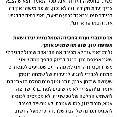
כשלנו בחטא היהירות'. אבל מכל הנאמר יוצא שהצבא 
צריך ועדת חקירה. וזה לא נכון. יש פה מישהו און דה 
דרייבר סיט. צבא זה זרוע מבצעת, ואני רוצה להדגיש 
את זה במרקר אדום".
אז מתנגדי ועדת החקירה הממלכתית יגידו שאת 
אפופת יגון, שזה מה שמניע אותך.

גלית: "אני עוד לא מכירה את הבן אדם שיכול להגיד לי 
שאני אפופת יגון, כי זה בדיוק ההפך ממה שאני 
משדרת, נקודה. אני לא מההורים שמגיעים לכנסת, כי 
מתחת לכבודי להגיע לוועדות של שמחה רוטמן, 
שעושה שולחן ארוך, יותר נמוך מים המלח. לזאתי הם 
אומרים 'תקצרי', לא מקשיבים לנער בן 16 שרוצה 
להשמיע הקלטה של 20 שניות, לא מכניסים לכנסת 
אמא, מוכת יגון, כמו שאמרת. לא מרשים למירב 
להכניס תמונה של הבת שלה, רק כי למעלה רשום 