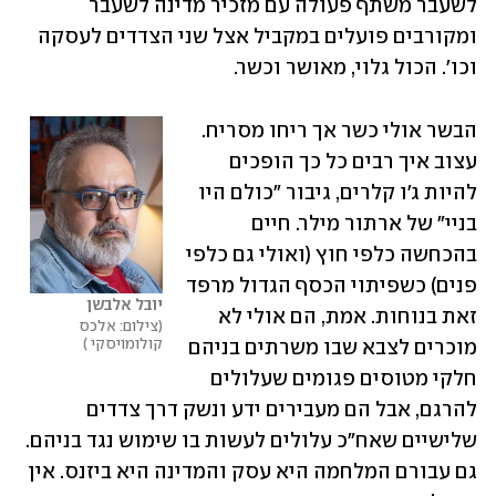
לשעבר משתף פעולה עם מזכיר מדינה לשעבר 
ומקורבים פועלים במקביל אצל שני הצדדים לעסקה 
וכו'. הכול גלוי, מאושר וכשר. 
הבשר אולי כשר אך ריחו מסריח. 
עצוב איך רבים כל כך הופכים 
להיות ג'ו קלרים, גיבור "כולם היו 
בניי" של ארתור מילר. חיים 
בהכחשה כלפי חוץ (ואולי גם כלפי 
פנים) כשפיתוי הכסף הגדול מרפד 
יובל אלבשן
זאת בנוחות. אמת, הם אולי לא 
צילום: אלכס 
קולומויסקי 
מוכרים לצבא שבו משרתים בניהם 
חלקי מטוסים פגומים שעלולים 
להרגם, אבל הם מעבירים ידע ונשק דרך צדדים 
שלישיים שאח"כ עלולים לעשות בו שימוש נגד בניהם. 
גם עבורם המלחמה היא עסק והמדינה היא ביזנס. אין 