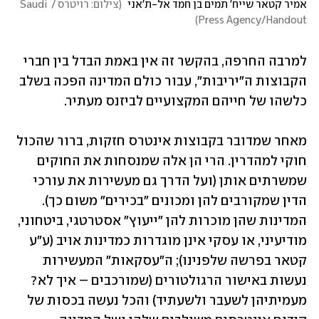
אמיר קטאר שייח' תמים בן חמד אל-ת'אני 
(
צילום: רויטרס / Saudi 
)
Press Agency/Handout
למרבה החרפה, בהקשר זה אין באמת הבדל בין חברי 
הקבוצות ה"יריבות", עבור כולם המדינה הפכה בשלב 
כלשהו של חייהם המקצועיים לביזנס מעתיר. 
מאחר שמדובר בקבוצות אינטרס חזקות, ברור שהכול 
חוקי למהדרין. הרי הן אלה שמנסחות את החוקים 
שמשרתים אותן (ועל הדרך גם מעשירות את עורכי 
הדין שמקורבים להן ומכונים "בכירים" משום כך). 
המדינות שהן מוכרות להן "ייעוץ" אסטרטגי, ביטחוני, 
מודיעיני, או עסקי אינן מוגדרות כמדינות אויב (ע"ע 
קטאר בפרשה שלפנינו); ה"עסקאות" המעשירות 
נעשות באישור הרגולטורים (שמורכבים – איך לא? 
מעמיתיהן לשעבר ולשעתיד) והכל נעשה בכסות של 