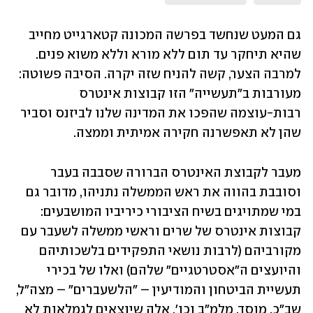
גם המעט שנחשד בפרשה המכונה קטארגייט מחייב 
שהיא תיחקר עד תום ללא מורא וללא משוא פנים. 
למרבה הצער, קשה להניח שזה יקרה. הסיבה פשוטה: 
מעורבות ב"תעשייה" הזו קבוצות אינטרס 
רבות-עוצמה שהפכו את המדינה שלנו לביזנס וסביר 
שהן לא תאפשרנה חקירה אמיתית וממצה. 
מעבר לקבוצת האינטרס הברורה שסבבה בעבר 
וסובבת בהווה את ראש הממשלה נתניהו, מדובר גם 
במי שמתויגים בשיח הציבורי כיריביו המושבעים: 
קבוצות אינטרס של שרים וראשי ממשלה לשעבר עם 
מקורביהם (לרבות נושאי התפקידים בלשכותיהם 
והיועצים ה"אסטרטגיים" שלהם) ואלו של בכירי 
תעשיית הביטחון והמודיעין – "הלשעברים" – מצה"ל, 
שב"כ, מוסד, מלמ"ב וכו'. אלה שיוצאים לגמלאות לא 