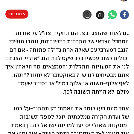
5 תגובות
גם לאחר שהוצגו בפניהם תחקירי צה"ל על אודות 
המחדל הצבאי של הקרבות ביישוביהם, נותרו תושבי 
הנגב המערבי עם שאלה אחת גדולה פתוחה ‑ אם הם 
יכולים לשוב עכשיו בלב שקט לבתיהם. "אוקיי, הצגתם 
לנו את הטעויות, התקלות והממצאים. מה הלאה? איך 
אתם מבטיחים לנו ש-7 באוקטובר לא יחזור?" תהו. 
לאף אלוף-משנה או אלוף במיל' או בסדיר שעמד 
מולם, לא הייתה תשובה לכך.
אחד מהם העז לומר את האמת: רק תחקור-על, כמו 
של ועדת חקירה ממלכתית, יוכל לספק תשובות 
ומסקנות שאולי יסייעו למדינת ישראל להבין באמת 
איך הגענו ל-7 באוקטובר, ויותר חשוב - איך נמנע את 