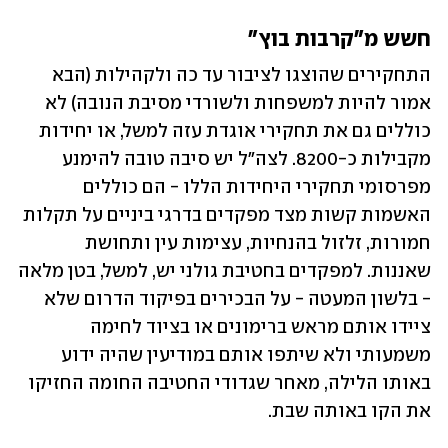
חשש מ"קרבות בוץ"
התחקירים שהוצגו לציבור עד כה ולקהילות (הבא 
אמור להיות למשפחות ולשורדי מסיבת הנובה) לא 
כוללים גם את תחקירי אוגדת עזה למשל, או יחידות 
מקבילות כ-8200. לצה"ל יש סיבה טובה להימנע 
מפרסומי תחקירי היחידות הללו - הם כוללים 
האשמות קשות מצד מפקדים בדרגי ביניים על תקלות 
חמורות, זלזול בהנחיות, עצימות עין ותחושת 
שאננות. למפקדים בחטיבת גולני יש, למשל, בטן מלאה 
- בלשון המעטה - על הבכירים בפיקוד הדרום שלא 
ציידו אותם מראש ברימונים או בציוד לחימה 
משמעותי ולא שיתפו אותם במודיעין שהיה ידוע 
באותו הלילה, מאחר שגדודי החטיבה החומה החזיקו 
את הקו באותה שבת.