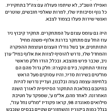
ואפילו השב"כ, לא שיתפו פעולה עם צה"ל בתחקיריו. 
כל גוף וסיבותיו שלו, למרות שאלפי חובשים, שוטרים 
ואנשי שירות פעלו בצמוד לצבא.
היה גם עומס עצום על המתחקרים. תחקיר קיבוץ ניר 
עוז החל עם מתחקר בדרגת אלוף-משנה מחיל 
התותחנים, אך בשל גודלו העצום ועוצמת ההפקרה 
והמחדל שלו, נדרש להוסיף לצוות את אלוף במיל' ערן 
ניב, שכבר פרש מהצבא. ובכלל, הודו חלק מראשי 
צוותי התחקור, בידם הקצרה: חלק גדול מהם הם 
מח"טים בשירות סדיר, והיו עסוקים מעל הראש 
בלחימה עצמה בעזה ובלבנון, ועדיין נדרשו להיות 
במיטבם במלאכת התחקור הסיזיפית לאורך השנה 
האחרונה. לאחד מהם, אל"מ ע', שמפקד על חטיבת 
מילואים מאוגדה 98, קראו פקודיו "מח"ט נחל עוז", 
בגלל כמות ביקוריו והשחזורים שקיים בבסיס שנכבש 