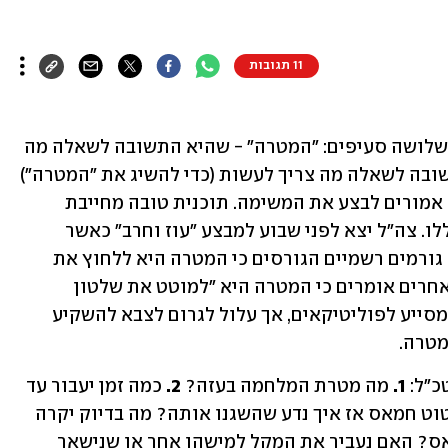
11 תגובות
הליבה של תוכנית מבצעית מתבססת על שלושה סעיפים: "המטרה" - שהיא התשובה לשאלה מה 
מעוניינים להשיג, "המשימה" - שהיא התשובה לשאלה מה צריך לעשות (כדי להשיג את "המטרה") 
ו"השיטה" - שהיא התשובה לשאלה כיצד אמורים לבצע את המשימה. תוכנית טובה מחייבת 
קוהרנטיות מלאה בין שלושת החלקים הללו. צה"ל יצא לפני שבוע למבצע "עוז וחרב" כאשר 
התכלית ("המטרה") איננה ברורה. קיימים גורמים רשמיים הגורסים כי המטרה היא ללחוץ את 
חמאס שיסכים לעסקת חטופים נוספת ואחרים אומרים כי המטרה היא "למוטט את שלטון 
חמאס". הערפול בנוגע למטרת המלחמה מסייע לפוליטיקאים, אך עלול לגרום לצבא להשקיע 
מטרה.
"ל: 
1.
 מה מטרת המלחמה בעזה? 
2.
 כמה זמן יעבור עד 
 אם המטרה היא מיטוט חמאס אז איך נדע שהשגנו אותה? מה בדיוק יקרה 
בשטח? ומה יקרה אחרי שנמוטט את חמאס? האם נעביר את המקל למישהו אחר או שנישאר 