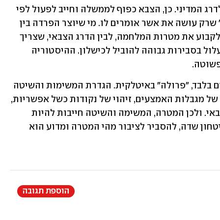
ביותר - חובה עליו להציג את התשובות לדרג המדיני. כן, הצבא כפוף לממשלה וחייב לפעול לפי 
ההנחיות שלה. אבל הוא לא "קבלן ביצוע" שרק עושה את אשר אומרים לו. מי שיוצר הפרדה בין 
תפקידו של הדרג המדיני, שהוא לכאורה לקבוע את מטרות המלחמה, לבין הדרג הצבאי, שצריך 
לתרגם אותן לסעיפי "משימה" ו"שיטה", עלול בסבירות גבוהה להוביל לכישלון. ההיסטוריה 
פשוטה.
הגדרת "מטרות מלחמה" היא מילים, מילים בלבד, "פרולה" באיטלקית. הגדרת המשימות והשיטה 
כבר "נוגעת בברזלים", היא מחייבת הכרה של מגבלות האמצעים, זיהוי של נקודות כשל אפשריות, 
הבנה של המחירים הצפויים מהמהלך הצבאי. ולכן המטרה, המשימה והשיטה חייבות להיות 
מקשה אחת, והרמטכ"ל חייב, במגבלות ביטחון שדה, להסביר לציבור מהי המטרה ומדוע הוא 
הוספת תגובה