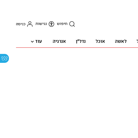
חיפוש
נגישות
כניסה
עוד
לאשה
אוכל
נדל"ן
אנרגיה