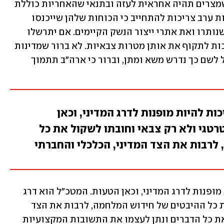
לומר למצרים: "כן, אבל!" ישראל תשמח שמצרים תהיה אחראית לעזה ובתנאי שהאחריות כוללת 
נכונות ויכולת ברורה לפרז את עזה. מדינות ערב צריכות להתחייב כי הכוחות שלהן שייכנסו 
לעזה יהרסו באופן שיטתי את המנהרות שנותרו ואת אתרי ייצור הנשק הקיימים. אם יתרשלו 
בפעולה זו תשמור ישראל לעצמה את הזכות לתקוף את אותן מטרות צבאיות. לא ברור שמדינות 
ערב ישמחו לקבל על עצמן משימה זו, אבל לשם כך נדרש משא ומתן, וברור כי ארה"ב תתמוך 
ת להיות מופנות לדרג המדיני, וכאן
טגי ולא רק צבאי וחובתו לשקול את כל
לרבות את הצד המדיני, הכלכלי והחברתי
לכאורה כל השאלות הללו צריכות להיות מופנות לדרג המדיני, וכאן הטעות. המטכ"ל הוא דרג 
אסטרטגי ולא רק צבאי וחובתו לשקול את כל ההיבטים של חידוש המלחמה, לרבות את הצד 
המדיני, הכלכלי והחברתי. ואחרי ששקל את כל הדברים ונתן לעצמו את התשובות המקצועיות 