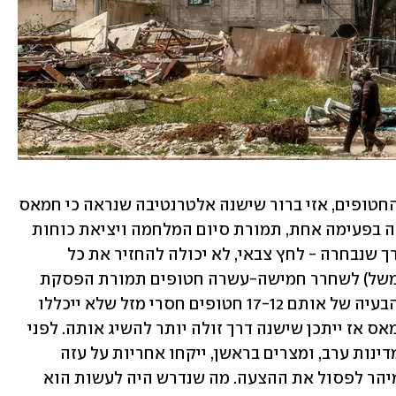
אם הדבר החשוב ביותר הוא להחזיר את החטופים, אזי ברור שישנה אלטרנטיבה שנראה כי חמאס 
מסכים לה - החזרת כל החטופים, בשאיפה בפעימה אחת, תמורת סיום המלחמה ויציאת כוחות 
צה"ל מעזה. יותר מכך, ברור כשמש כי הדרך שנבחרה - לחץ צבאי, לא יכולה להחזיר את כל 
החטופים. גם אם חמאס יילחץ ויסכים (למשל) לשחרר חמישה-עשרה חטופים תמורת הפסקת 
אש של 50 יום, הרי שהדבר לא פותר את הבעיה של אותם 17-12 חטופים חסרי מזל שלא ייכללו 
בעסקה. אם המטרה היא מיטוט שלטון חמאס אז ייתכן שישנה דרך זולה יותר להשיג אותה. לפני 
כשבועיים פרסמה מצרים הצעה שלפיה מדינות ערב, ומצרים בראשן, ייקחו אחריות על עזה 
וידאגו לשיקומה. משרד החוץ הישראלי מיהר לפסול את ההצעה. מה שנדרש היה לעשות הוא 